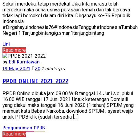
Sekali merdeka, tetap merdeka! Jika kita merasa telah
merdeka maka seharusnya perasaan lemah dan tak berdaya
tidak lagi bercokol dalam diri kita. Dirgahayu ke-76 Republik
Indonesia.
#DirgahayuIndonesia76#IndonesiaTangguh#IndonesiaTumbu
Negeri 1 Tanjungbintangig.sman1tanjungbintang
Lini
Read more
by
Edi Kurniawan
19 May 2021
20
1 min
5 yrs
PPDB ONLINE 2021-2022
PPDB Online dibuka jam 08.00 WIB tanggal 14 Juni s.d. pukul
16.00 WIB tanggal 17 Juni 2021 Untuk keterangan Domisili
yang diakui maks tanggal 16 Juni 2020 (1 tahun) SPTJM yang
memuat kata Bebas Narkoba, download SPTJM , syarat wajib
untuk PPDB klik (sudah tersedia […]
Pengumuman
PPDB
Read more