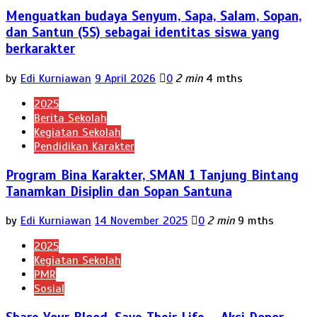
Menguatkan budaya Senyum, Sapa, Salam, Sopan,
dan Santun (5S) sebagai identitas siswa yang
berkarakter
by
Edi Kurniawan
9 April 2026
0
2 min
4 mths
2025
Berita Sekolah
Kegiatan Sekolah
Pendidikan Karakter
Program Bina Karakter, SMAN 1 Tanjung Bintang
Tanamkan Disiplin dan Sopan Santuna
by
Edi Kurniawan
14 November 2025
0
2 min
9 mths
2025
Kegiatan Sekolah
PMR
Sosial