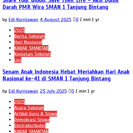
Share Your Blood, Save Their Life – Aksi Donor
Darah PMR Wira SMAN 1 Tanjung Bintang
by
Edi Kurniawan
4 August 2025
0
1 min
1 yr
2025
Berita Sekolah
Hari Nasional
KABAR SMANTAB
Kegiatan Sekolah
Lini
Senam Anak Indonesia Hebat Meriahkan Hari Anak
Nasional ke-41 di SMAN 1 Tanjung Bintang
by
Edi Kurniawan
23 July 2025
0
1 min
1 yr
2025
Acara Sekolah
Artikel Guru & Siswa
Demokrasi Siswa
Ekstrakurikuler
KABAR SMANTAB