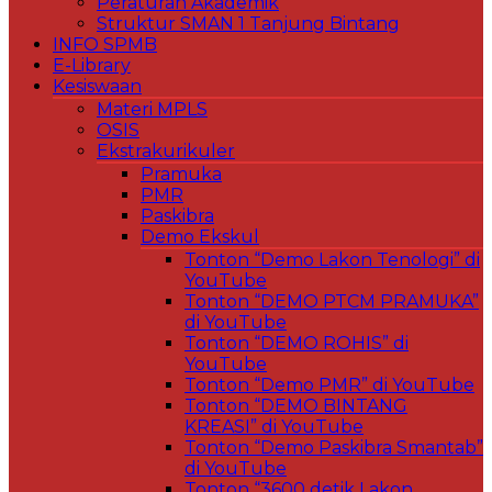
Peraturan Akademik
Struktur SMAN 1 Tanjung Bintang
INFO SPMB
E-Library
Kesiswaan
Materi MPLS
OSIS
Ekstrakurikuler
Pramuka
PMR
Paskibra
Demo Ekskul
Tonton “Demo Lakon Tenologi” di
YouTube
Tonton “DEMO PTCM PRAMUKA”
di YouTube
Tonton “DEMO ROHIS” di
YouTube
Tonton “Demo PMR” di YouTube
Tonton “DEMO BINTANG
KREASI” di YouTube
Tonton “Demo Paskibra Smantab”
di YouTube
Tonton “3600 detik Lakon