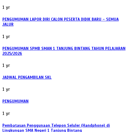
1 yr
PENGUMUMAN LAPOR DIRI CALON PESERTA DIDIK BARU – SEMUA
JALUR
1 yr
PENGUMUMAN SPMB SMAN 1 TANJUNG BINTANG TAHUN PELAJARAN
2025/2026
1 yr
JADWAL PENGAMBILAN SKL
1 yr
PENGUMUMAN
1 yr
Pembatasan Penggunaan Telepon Seluler (Handphone) di
Lingkungan SMA Negeri 1 Tanjung Bintang