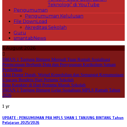
Teknologi” di YouTube
Pengumuman
Pengumuman Kelulusan
File DownLoad
Akreditasi Sekolah
Guru
smantabNews
6 August 2026
SMAN 1 Tanjung Bintang Menjadi Tuan Rumah Sosialisasi
Perencanaan Berbasis Data dan Penyusunan Kurikulum Satuan
Pendidikan
Aksi Donor Darah, Wujud Kepedulian dan Semangat Kemanusiaan
Upacara Bendera Hari Pertama Sekolah
Bina Karakter di Hari Pertama Masuk Sekolah
SMAN 1 Tanjung Bintang Gelar Sosialisasi MPLS Ramah Tahun
2026
1 yr
UPDATE : PENGUMUMAN PRA MPLS SMAN 1 TANJUNG BINTANG Tahun
Pelajaran 2025/2026