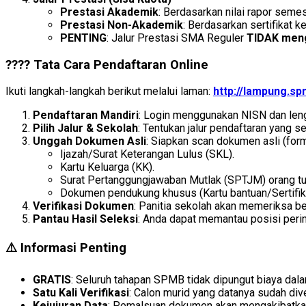
Prestasi Akademik
: Berdasarkan nilai rapor semes
Prestasi Non-Akademik
: Berdasarkan sertifikat ke
PENTING
: Jalur Prestasi SMA Reguler
TIDAK meng
???? Tata Cara Pendaftaran Online
Ikuti langkah-langkah berikut melalui laman:
http://lampung.sp
Pendaftaran Mandiri
: Login menggunakan NISN dan lengk
Pilih Jalur & Sekolah
: Tentukan jalur pendaftaran yang se
Unggah Dokumen Asli
: Siapkan scan dokumen asli (for
Ijazah/Surat Keterangan Lulus (SKL).
Kartu Keluarga (KK).
Surat Pertanggungjawaban Mutlak (SPTJM) orang tua
Dokumen pendukung khusus (Kartu bantuan/Sertifik
Verifikasi Dokumen
: Panitia sekolah akan memeriksa b
Pantau Hasil Seleksi
: Anda dapat memantau posisi peri
⚠️ Informasi Penting
GRATIS
: Seluruh tahapan SPMB tidak dipungut biaya dal
Satu Kali Verifikasi
: Calon murid yang datanya sudah dive
Kejujuran Data
: Pemalsuan dokumen akan mengakibatka