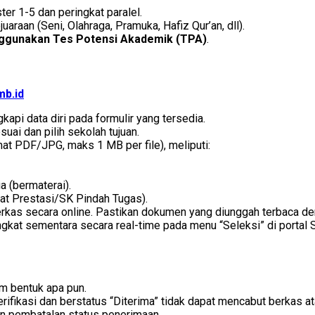
ter 1-5 dan peringkat paralel.
juaraan (Seni, Olahraga, Pramuka, Hafiz Qur’an, dll).
gunakan Tes Potensi Akademik (TPA)
.
mb.id
api data diri pada formulir yang tersedia.
suai dan pilih sekolah tujuan.
mat PDF/JPG, maks 1 MB per file), meliputi:
 (bermaterai).
at Prestasi/SK Pindah Tugas).
erkas secara online. Pastikan dokumen yang diunggah terbaca den
ngkat sementara secara real-time pada menu “Seleksi” di portal
am bentuk apa pun.
rifikasi dan berstatus “Diterima” tidak dapat mencabut berkas at
n pembatalan status penerimaan.