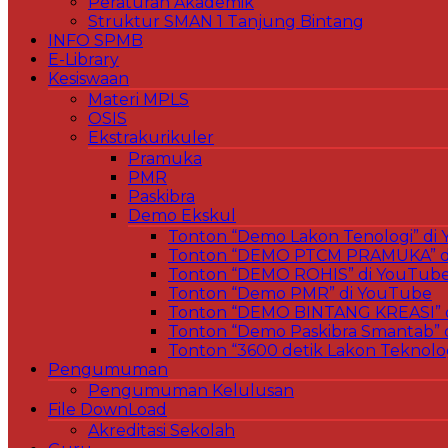
Peraturan Akademik
Struktur SMAN 1 Tanjung Bintang
INFO SPMB
E-Library
Kesiswaan
Materi MPLS
OSIS
Ekstrakurikuler
Pramuka
PMR
Paskibra
Demo Ekskul
Tonton “Demo Lakon Tenologi” di
Tonton “DEMO PTCM PRAMUKA” d
Tonton “DEMO ROHIS” di YouTub
Tonton “Demo PMR” di YouTube
Tonton “DEMO BINTANG KREASI” 
Tonton “Demo Paskibra Smantab” 
Tonton “3600 detik Lakon Teknolo
Pengumuman
Pengumuman Kelulusan
File DownLoad
Akreditasi Sekolah