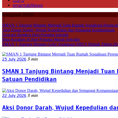
Guru
smantabNews
6 August 2026
SMAN 1 Tanjung Bintang Menjadi Tuan Rumah Sosialisasi Perencan
Aksi Donor Darah, Wujud Kepedulian dan Semangat Kemanusiaan
Upacara Bendera Hari Pertama Sekolah
Bina Karakter di Hari Pertama Masuk Sekolah
SMAN 1 Tanjung Bintang Gelar Sosialisasi MPLS Ramah Tahun 20
23 July 2026
3 min
SMAN 1 Tanjung Bintang Menjadi Tuan 
Satuan Pendidikan
22 July 2026
3 min
Aksi Donor Darah, Wujud Kepedulian d