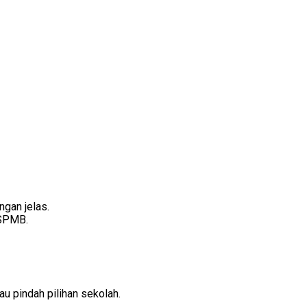
gan jelas.
 SPMB.
au pindah pilihan sekolah.