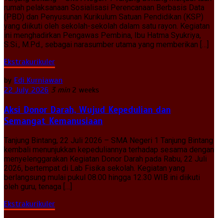
rumah pelaksanaan Sosialisasi Perencanaan Berbasis Data
(PBD) dan Penyusunan Kurikulum Satuan Pendidikan (KSP)
yang diikuti oleh sekolah-sekolah dalam satu rayon. Kegiatan
ini menghadirkan Pengawas Pembina, Ibu Hatma Syukriya,
S.Si., M.Pd., sebagai narasumber utama yang memberikan […]
Ekstrakurikuler
by
Edi Kurniawan
22 July 2026
3 min
2 weeks
Aksi Donor Darah, Wujud Kepedulian dan
Semangat Kemanusiaan
Tanjung Bintang, 22 Juli 2026 – SMA Negeri 1 Tanjung Bintang
kembali menunjukkan kepeduliannya terhadap sesama dengan
menyelenggarakan Kegiatan Donor Darah pada Rabu, 22 Juli
2026, bertempat di Lab Fisika sekolah. Kegiatan yang
berlangsung mulai pukul 08.00 hingga 12.30 WIB ini diikuti
oleh guru, tenaga […]
Ekstrakurikuler