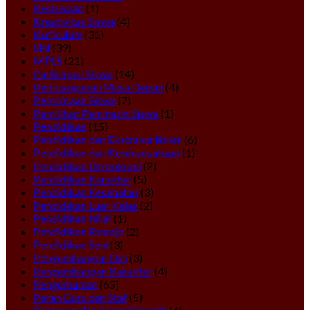
Kesiswaan
(1)
Kreativitas Siswa
(4)
Kurikulum
(31)
Lini
(39)
MPLS
(21)
Partisipasi Siswa
(14)
Pembangunan Masa Depan
(4)
Pembinaan Siswa
(7)
Pemilihan Pemimpin Siswa
(1)
Pendidikan
(15)
Pendidikan dan Ekstrakurikuler
(6)
Pendidikan dan Kewirausahaan
(1)
Pendidikan Demokrasi
(2)
Pendidikan Karakter
(5)
Pendidikan Kesehatan
(3)
Pendidikan Luar Kelas
(2)
Pendidikan Nilai
(1)
Pendidikan Remaja
(2)
Pendidikan Seni
(3)
Pengembangan Diri
(3)
Pengembangan Karakter
(4)
Pengumuman
(65)
Peran Guru dan Staf
(5)