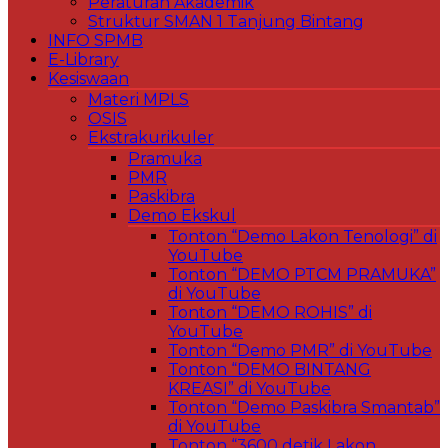
Peraturan Akademik
Struktur SMAN 1 Tanjung Bintang
INFO SPMB
E-Library
Kesiswaan
Materi MPLS
OSIS
Ekstrakurikuler
Pramuka
PMR
Paskibra
Demo Ekskul
Tonton “Demo Lakon Tenologi” di
YouTube
Tonton “DEMO PTCM PRAMUKA”
di YouTube
Tonton “DEMO ROHIS” di
YouTube
Tonton “Demo PMR” di YouTube
Tonton “DEMO BINTANG
KREASI” di YouTube
Tonton “Demo Paskibra Smantab”
di YouTube
Tonton “3600 detik Lakon