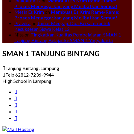
jonikaitokitz
on
Membuat Es Krim Rame-Rame:
Proses Menyegarkan yang Melibatkan Semua!
Mesin Es Krim
on
Membuat Es Krim Rame-Rame:
Proses Menyegarkan yang Melibatkan Semua!
Prawira
on
Jumat Mengaji: Doa Bersama untuk
Kesuksesan Siswa Kelas 12
Nita
on
Tingkatkan Kualitas Pembelajaran, SMAN 1
Tanjung Bintang Belajar ke SMAN 1 Yogyakarta
SMAN 1 TANJUNG BINTANG
Tanjung Bintang, Lampung
Telp 62812-7236-9944
High School in Lampung