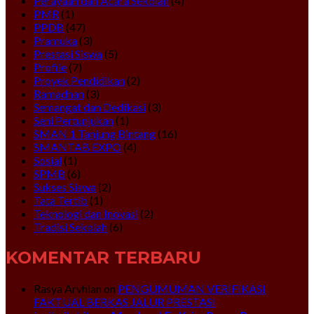
Perayaan dan Acara Sekolah
(4)
PMR
(1)
PPDB
(47)
Pramuka
(3)
Prestasi Siswa
(5)
Profile
(7)
Proyek Pendidikan
(2)
Ramadhan
(3)
Semangat dan Dedikasi
(3)
Seni Pertunjukan
(1)
SMAN 1 Tanjung Bintang
(16)
SMANTAB EXPO
(4)
Sosial
(1)
SPMB
(6)
Sukses Siswa
(2)
Tata Tertib
(1)
Teknologi dan Inovasi
(2)
Tradisi Sekolah
(6)
KOMENTAR TERBARU
Rasya Arvhian
on
PENGUMUMAN VERIFIKASI
FAKTUAL BERKAS JALUR PRESTASI