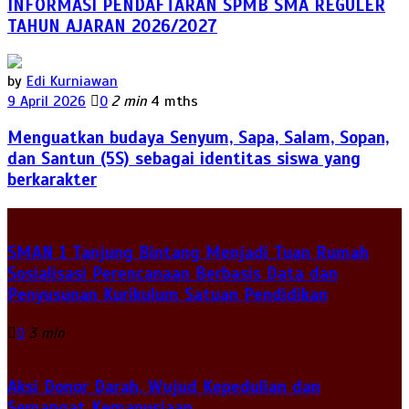
INFORMASI PENDAFTARAN SPMB SMA REGULER
TAHUN AJARAN 2026/2027
by
Edi Kurniawan
9 April 2026
0
2 min
4 mths
Menguatkan budaya Senyum, Sapa, Salam, Sopan,
dan Santun (5S) sebagai identitas siswa yang
berkarakter
SMAN 1 Tanjung Bintang Menjadi Tuan Rumah
Sosialisasi Perencanaan Berbasis Data dan
Penyusunan Kurikulum Satuan Pendidikan
0
3 min
Aksi Donor Darah, Wujud Kepedulian dan
Semangat Kemanusiaan