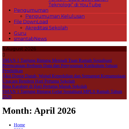
Teknologi” di YouTube
Pengumuman
Pengumuman Kelulusan
File DownLoad
Akreditasi Sekolah
Guru
smantabNews
6 August 2026
SMAN 1 Tanjung Bintang Menjadi Tuan Rumah Sosialisasi
Perencanaan Berbasis Data dan Penyusunan Kurikulum Satuan
Pendidikan
Aksi Donor Darah, Wujud Kepedulian dan Semangat Kemanusiaan
Upacara Bendera Hari Pertama Sekolah
Bina Karakter di Hari Pertama Masuk Sekolah
SMAN 1 Tanjung Bintang Gelar Sosialisasi MPLS Ramah Tahun
2026
Month:
April 2026
Home