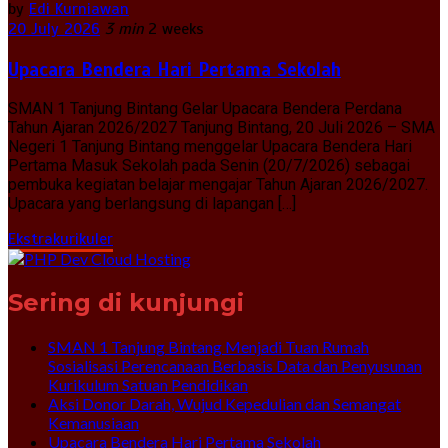
by
Edi Kurniawan
20 July 2026
3 min
2 weeks
Upacara Bendera Hari Pertama Sekolah
SMAN 1 Tanjung Bintang Gelar Upacara Bendera Perdana
Tahun Ajaran 2026/2027 Tanjung Bintang, 20 Juli 2026 – SMA
Negeri 1 Tanjung Bintang menggelar Upacara Bendera Hari
Pertama Masuk Sekolah pada Senin (20/7/2026) sebagai
pembuka kegiatan belajar mengajar Tahun Ajaran 2026/2027.
Upacara yang berlangsung di lapangan […]
Ekstrakurikuler
Sering di kunjungi
SMAN 1 Tanjung Bintang Menjadi Tuan Rumah
Sosialisasi Perencanaan Berbasis Data dan Penyusunan
Kurikulum Satuan Pendidikan
Aksi Donor Darah, Wujud Kepedulian dan Semangat
Kemanusiaan
Upacara Bendera Hari Pertama Sekolah