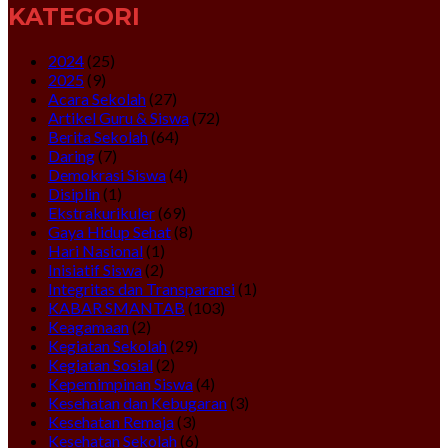
KATEGORI
2024
(25)
2025
(9)
Acara Sekolah
(27)
Artikel Guru & Siswa
(72)
Berita Sekolah
(64)
Daring
(7)
Demokrasi Siswa
(4)
Disiplin
(1)
Ekstrakurikuler
(69)
Gaya Hidup Sehat
(8)
Hari Nasional
(1)
Inisiatif Siswa
(2)
Integritas dan Transparansi
(1)
KABAR SMANTAB
(103)
Keagamaan
(2)
Kegiatan Sekolah
(29)
Kegiatan Sosial
(2)
Kepemimpinan Siswa
(4)
Kesehatan dan Kebugaran
(3)
Kesehatan Remaja
(3)
Kesehatan Sekolah
(6)