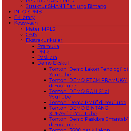
Peraturan Akademik
Struktur SMAN 1 Tanjung Bintang
INFO SPMB
E-Library
Kesiswaan
Materi MPLS
OSIS
Ekstrakurikuler
Pramuka
PMR
Paskibra
Demo Ekskul
Tonton “Demo Lakon Tenologi” di
YouTube
Tonton “DEMO PTCM PRAMUKA”
di YouTube
Tonton “DEMO ROHIS” di
YouTube
Tonton “Demo PMR” di YouTube
Tonton “DEMO BINTANG
KREASI” di YouTube
Tonton “Demo Paskibra Smantab”
di YouTube
Tonton “3600 detik Lakon