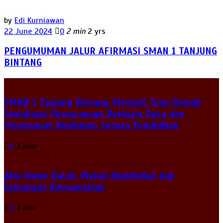
by
Edi Kurniawan
22 June 2024
0
2 min
2 yrs
PENGUMUMAN JALUR AFIRMASI SMAN 1 TANJUNG
BINTANG
SMAN 1 Tanjung Bintang Menjadi Tuan Rumah
Sosialisasi Perencanaan Berbasis Data dan
Penyusunan Kurikulum Satuan Pendidikan
0
3 min
Aksi Donor Darah, Wujud Kepedulian dan
Semangat Kemanusiaan
0
3 min