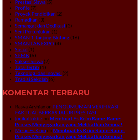
Prestasi Siswa
(5)
Profile
(7)
Proyek Pendidikan
(2)
Ramadhan
(3)
Semangat dan Dedikasi
(3)
Seni Pertunjukan
(1)
SMAN 1 Tanjung Bintang
(16)
SMANTAB EXPO
(4)
Sosial
(1)
SPMB
(6)
Sukses Siswa
(2)
Tata Tertib
(1)
Teknologi dan Inovasi
(2)
Tradisi Sekolah
(6)
KOMENTAR TERBARU
Rasya Arvhian
on
PENGUMUMAN VERIFIKASI
FAKTUAL BERKAS JALUR PRESTASI
jonikaitokitz
on
Membuat Es Krim Rame-Rame:
Proses Menyegarkan yang Melibatkan Semua!
Mesin Es Krim
on
Membuat Es Krim Rame-Rame:
Proses Menyegarkan yang Melibatkan Semua!