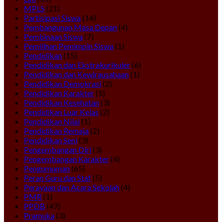
MPLS
(21)
Partisipasi Siswa
(14)
Pembangunan Masa Depan
(4)
Pembinaan Siswa
(7)
Pemilihan Pemimpin Siswa
(1)
Pendidikan
(15)
Pendidikan dan Ekstrakurikuler
(6)
Pendidikan dan Kewirausahaan
(1)
Pendidikan Demokrasi
(2)
Pendidikan Karakter
(5)
Pendidikan Kesehatan
(3)
Pendidikan Luar Kelas
(2)
Pendidikan Nilai
(1)
Pendidikan Remaja
(2)
Pendidikan Seni
(3)
Pengembangan Diri
(3)
Pengembangan Karakter
(4)
Pengumuman
(65)
Peran Guru dan Staf
(5)
Perayaan dan Acara Sekolah
(4)
PMR
(1)
PPDB
(47)
Pramuka
(3)