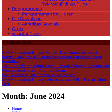
Teknologi” di YouTube
Pengumuman
Pengumuman Kelulusan
File DownLoad
Akreditasi Sekolah
Guru
smantabNews
7 August 2026
SMAN 1 Tanjung Bintang Menjadi Tuan Rumah Sosialisasi
Perencanaan Berbasis Data dan Penyusunan Kurikulum Satuan
Pendidikan
Aksi Donor Darah, Wujud Kepedulian dan Semangat Kemanusiaan
Upacara Bendera Hari Pertama Sekolah
Bina Karakter di Hari Pertama Masuk Sekolah
SMAN 1 Tanjung Bintang Gelar Sosialisasi MPLS Ramah Tahun
2026
Month:
June 2024
Home