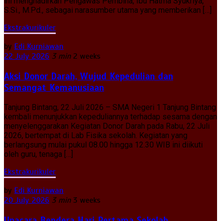
ini menghadirkan Pengawas Pembina, Ibu Hatma Syukriya,
S.Si., M.Pd., sebagai narasumber utama yang memberikan […]
Ekstrakurikuler
by
Edi Kurniawan
22 July 2026
3 min
2 weeks
Aksi Donor Darah, Wujud Kepedulian dan
Semangat Kemanusiaan
Tanjung Bintang, 22 Juli 2026 – SMA Negeri 1 Tanjung Bintang
kembali menunjukkan kepeduliannya terhadap sesama dengan
menyelenggarakan Kegiatan Donor Darah pada Rabu, 22 Juli
2026, bertempat di Lab Fisika sekolah. Kegiatan yang
berlangsung mulai pukul 08.00 hingga 12.30 WIB ini diikuti
oleh guru, tenaga […]
Ekstrakurikuler
by
Edi Kurniawan
20 July 2026
3 min
3 weeks
Upacara Bendera Hari Pertama Sekolah