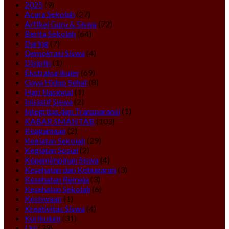
2025
(9)
Acara Sekolah
(27)
Artikel Guru & Siswa
(72)
Berita Sekolah
(64)
Daring
(7)
Demokrasi Siswa
(4)
Disiplin
(1)
Ekstrakurikuler
(69)
Gaya Hidup Sehat
(8)
Hari Nasional
(1)
Inisiatif Siswa
(2)
Integritas dan Transparansi
(1)
KABAR SMANTAB
(103)
Keagamaan
(2)
Kegiatan Sekolah
(29)
Kegiatan Sosial
(2)
Kepemimpinan Siswa
(4)
Kesehatan dan Kebugaran
(3)
Kesehatan Remaja
(3)
Kesehatan Sekolah
(6)
Kesiswaan
(1)
Kreativitas Siswa
(4)
Kurikulum
(31)
Lini
(39)