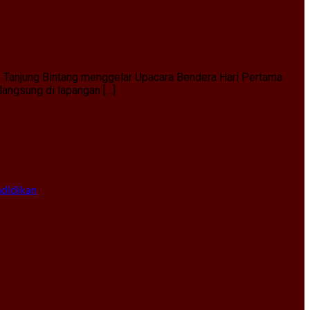
1 Tanjung Bintang menggelar Upacara Bendera Hari Pertama
angsung di lapangan […]
ndidikan