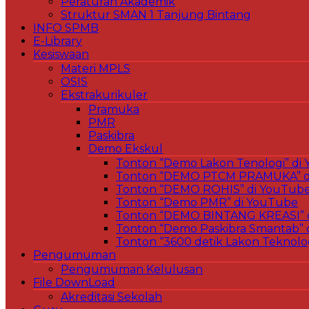
Peraturan Akademik
Struktur SMAN 1 Tanjung Bintang
INFO SPMB
E-Library
Kesiswaan
Materi MPLS
OSIS
Ekstrakurikuler
Pramuka
PMR
Paskibra
Demo Ekskul
Tonton “Demo Lakon Tenologi” di
Tonton “DEMO PTCM PRAMUKA” d
Tonton “DEMO ROHIS” di YouTub
Tonton “Demo PMR” di YouTube
Tonton “DEMO BINTANG KREASI” 
Tonton “Demo Paskibra Smantab” 
Tonton “3600 detik Lakon Teknolo
Pengumuman
Pengumuman Kelulusan
File DownLoad
Akreditasi Sekolah