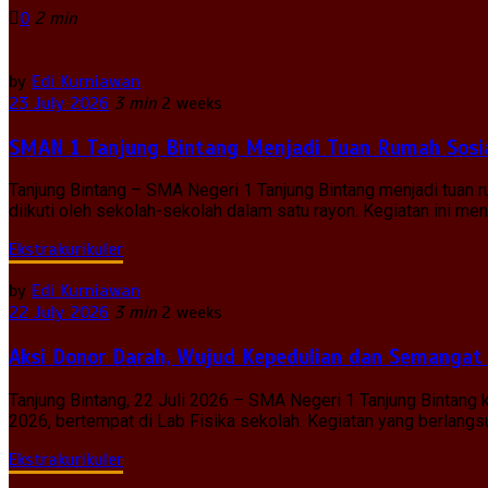
0
2 min
by
Edi Kurniawan
23 July 2026
3 min
2 weeks
SMAN 1 Tanjung Bintang Menjadi Tuan Rumah Sosia
Tanjung Bintang – SMA Negeri 1 Tanjung Bintang menjadi tuan
diikuti oleh sekolah-sekolah dalam satu rayon. Kegiatan ini 
Ekstrakurikuler
by
Edi Kurniawan
22 July 2026
3 min
2 weeks
Aksi Donor Darah, Wujud Kepedulian dan Semangat
Tanjung Bintang, 22 Juli 2026 – SMA Negeri 1 Tanjung Bintan
2026, bertempat di Lab Fisika sekolah. Kegiatan yang berlangsun
Ekstrakurikuler