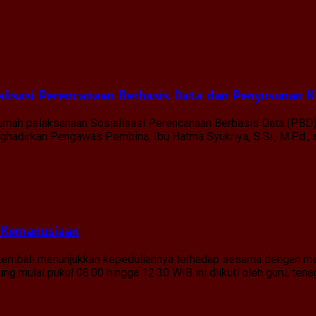
lisasi Perencanaan Berbasis Data dan Penyusunan K
 rumah pelaksanaan Sosialisasi Perencanaan Berbasis Data (PBD
menghadirkan Pengawas Pembina, Ibu Hatma Syukriya, S.Si., M.Pd.
 Kemanusiaan
g kembali menunjukkan kepeduliannya terhadap sesama dengan me
g mulai pukul 08.00 hingga 12.30 WIB ini diikuti oleh guru, tena