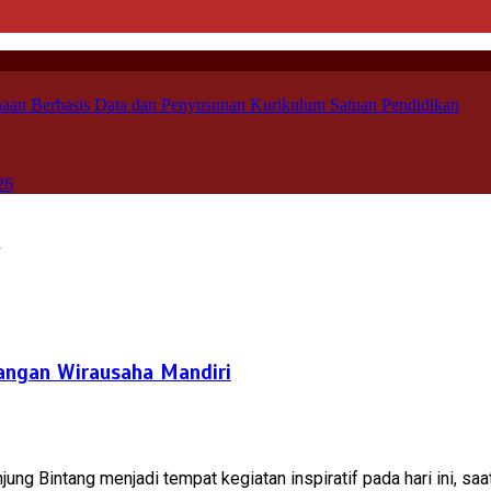
aan Berbasis Data dan Penyusunan Kurikulum Satuan Pendidikan
26
n
angan Wirausaha Mandiri
g Bintang menjadi tempat kegiatan inspiratif pada hari ini, saa