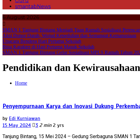
Guru
smantabNews
6 August 2026
SMAN 1 Tanjung Bintang Menjadi Tuan Rumah Sosialisasi Perencan
Aksi Donor Darah, Wujud Kepedulian dan Semangat Kemanusiaan
Upacara Bendera Hari Pertama Sekolah
Bina Karakter di Hari Pertama Masuk Sekolah
SMAN 1 Tanjung Bintang Gelar Sosialisasi MPLS Ramah Tahun 20
Pendidikan dan Kewirausahaa
Home
Penyempurnaan Karya dan Inovasi Dukung Perkemb
by
Edi Kurniawan
15 May 2024
3
2 min
2 yrs
Tanjung Bintang, 15 Mei 2024 – Gedung Serbaguna SMAN 1 Tanjun