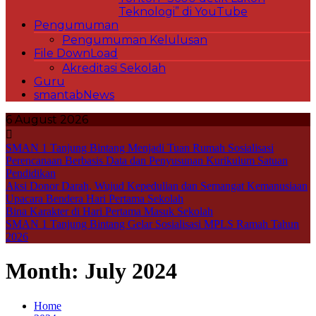
Teknologi” di YouTube
Pengumuman
Pengumuman Kelulusan
File DownLoad
Akreditasi Sekolah
Guru
smantabNews
6 August 2026
SMAN 1 Tanjung Bintang Menjadi Tuan Rumah Sosialisasi
Perencanaan Berbasis Data dan Penyusunan Kurikulum Satuan
Pendidikan
Aksi Donor Darah, Wujud Kepedulian dan Semangat Kemanusiaan
Upacara Bendera Hari Pertama Sekolah
Bina Karakter di Hari Pertama Masuk Sekolah
SMAN 1 Tanjung Bintang Gelar Sosialisasi MPLS Ramah Tahun
2026
Month:
July 2024
Home