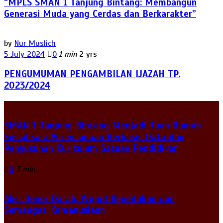
“MPLS SMAN 1 Tanjung Bintang: Membangun
Generasi Muda yang Cerdas dan Berkarakter”
by
Nur Muslich
5 July 2024
0
1 min
2 yrs
PENGUMUMAN PENGAMBILAN IJAZAH TP.
2023/2024
SMAN 1 Tanjung Bintang Menjadi Tuan Rumah
Sosialisasi Perencanaan Berbasis Data dan
Penyusunan Kurikulum Satuan Pendidikan
0
3 min
Aksi Donor Darah, Wujud Kepedulian dan
Semangat Kemanusiaan