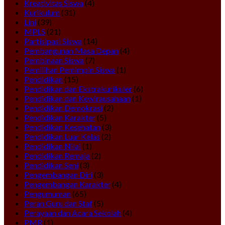
Kreativitas Siswa
(4)
Kurikulum
(31)
Lini
(39)
MPLS
(21)
Partisipasi Siswa
(14)
Pembangunan Masa Depan
(4)
Pembinaan Siswa
(7)
Pemilihan Pemimpin Siswa
(1)
Pendidikan
(15)
Pendidikan dan Ekstrakurikuler
(6)
Pendidikan dan Kewirausahaan
(1)
Pendidikan Demokrasi
(2)
Pendidikan Karakter
(5)
Pendidikan Kesehatan
(3)
Pendidikan Luar Kelas
(2)
Pendidikan Nilai
(1)
Pendidikan Remaja
(2)
Pendidikan Seni
(3)
Pengembangan Diri
(3)
Pengembangan Karakter
(4)
Pengumuman
(65)
Peran Guru dan Staf
(5)
Perayaan dan Acara Sekolah
(4)
PMR
(1)