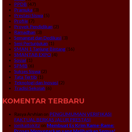
PPDB
(47)
Pramuka
(3)
Prestasi Siswa
(5)
Profile
(7)
Proyek Pendidikan
(2)
Ramadhan
(3)
Semangat dan Dedikasi
(3)
Seni Pertunjukan
(1)
SMAN 1 Tanjung Bintang
(16)
SMANTAB EXPO
(4)
Sosial
(1)
SPMB
(6)
Sukses Siswa
(2)
Tata Tertib
(1)
Teknologi dan Inovasi
(2)
Tradisi Sekolah
(6)
KOMENTAR TERBARU
Rasya Arvhian
on
PENGUMUMAN VERIFIKASI
FAKTUAL BERKAS JALUR PRESTASI
jonikaitokitz
on
Membuat Es Krim Rame-Rame:
Proses Menyegarkan yang Melibatkan Semua!