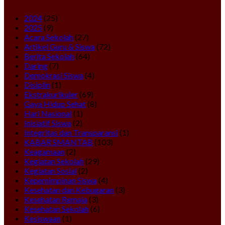
2024
(25)
2025
(9)
Acara Sekolah
(27)
Artikel Guru & Siswa
(72)
Berita Sekolah
(64)
Daring
(7)
Demokrasi Siswa
(4)
Disiplin
(1)
Ekstrakurikuler
(69)
Gaya Hidup Sehat
(8)
Hari Nasional
(1)
Inisiatif Siswa
(2)
Integritas dan Transparansi
(1)
KABAR SMANTAB
(103)
Keagamaan
(2)
Kegiatan Sekolah
(29)
Kegiatan Sosial
(2)
Kepemimpinan Siswa
(4)
Kesehatan dan Kebugaran
(3)
Kesehatan Remaja
(3)
Kesehatan Sekolah
(6)
Kesiswaan
(1)