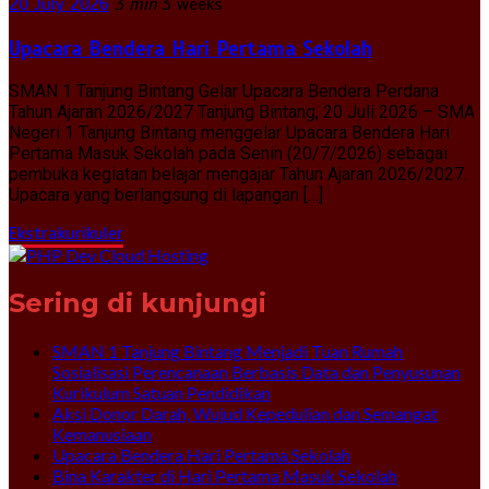
20 July 2026
3 min
3 weeks
Upacara Bendera Hari Pertama Sekolah
SMAN 1 Tanjung Bintang Gelar Upacara Bendera Perdana
Tahun Ajaran 2026/2027 Tanjung Bintang, 20 Juli 2026 – SMA
Negeri 1 Tanjung Bintang menggelar Upacara Bendera Hari
Pertama Masuk Sekolah pada Senin (20/7/2026) sebagai
pembuka kegiatan belajar mengajar Tahun Ajaran 2026/2027.
Upacara yang berlangsung di lapangan […]
Ekstrakurikuler
Sering di kunjungi
SMAN 1 Tanjung Bintang Menjadi Tuan Rumah
Sosialisasi Perencanaan Berbasis Data dan Penyusunan
Kurikulum Satuan Pendidikan
Aksi Donor Darah, Wujud Kepedulian dan Semangat
Kemanusiaan
Upacara Bendera Hari Pertama Sekolah
Bina Karakter di Hari Pertama Masuk Sekolah