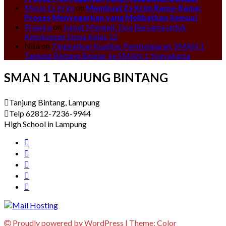
Mesin Es Krim
on
Membuat Es Krim Rame-Rame:
Proses Menyegarkan yang Melibatkan Semua!
Prawira
on
Jumat Mengaji: Doa Bersama untuk
Kesuksesan Siswa Kelas 12
Nita
on
Tingkatkan Kualitas Pembelajaran, SMAN 1
Tanjung Bintang Belajar ke SMAN 1 Yogyakarta
SMAN 1 TANJUNG BINTANG
Tanjung Bintang, Lampung
Telp 62812-7236-9944
High School in Lampung
Proudly powered by WordPress
|
Theme:
Color