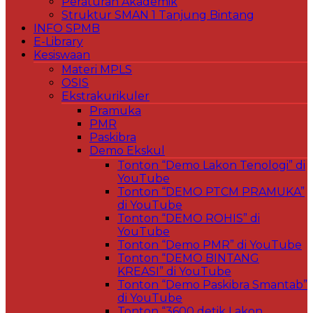
Peraturan Akademik
Struktur SMAN 1 Tanjung Bintang
INFO SPMB
E-Library
Kesiswaan
Materi MPLS
OSIS
Ekstrakurikuler
Pramuka
PMR
Paskibra
Demo Ekskul
Tonton “Demo Lakon Tenologi” di
YouTube
Tonton “DEMO PTCM PRAMUKA”
di YouTube
Tonton “DEMO ROHIS” di
YouTube
Tonton “Demo PMR” di YouTube
Tonton “DEMO BINTANG
KREASI” di YouTube
Tonton “Demo Paskibra Smantab”
di YouTube
Tonton “3600 detik Lakon