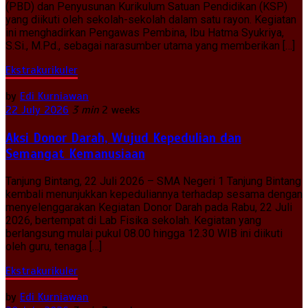
(PBD) dan Penyusunan Kurikulum Satuan Pendidikan (KSP)
yang diikuti oleh sekolah-sekolah dalam satu rayon. Kegiatan
ini menghadirkan Pengawas Pembina, Ibu Hatma Syukriya,
S.Si., M.Pd., sebagai narasumber utama yang memberikan […]
Ekstrakurikuler
by
Edi Kurniawan
22 July 2026
3 min
2 weeks
Aksi Donor Darah, Wujud Kepedulian dan
Semangat Kemanusiaan
Tanjung Bintang, 22 Juli 2026 – SMA Negeri 1 Tanjung Bintang
kembali menunjukkan kepeduliannya terhadap sesama dengan
menyelenggarakan Kegiatan Donor Darah pada Rabu, 22 Juli
2026, bertempat di Lab Fisika sekolah. Kegiatan yang
berlangsung mulai pukul 08.00 hingga 12.30 WIB ini diikuti
oleh guru, tenaga […]
Ekstrakurikuler
by
Edi Kurniawan