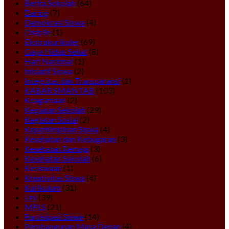
Berita Sekolah
(64)
Daring
(7)
Demokrasi Siswa
(4)
Disiplin
(1)
Ekstrakurikuler
(69)
Gaya Hidup Sehat
(8)
Hari Nasional
(1)
Inisiatif Siswa
(2)
Integritas dan Transparansi
(1)
KABAR SMANTAB
(103)
Keagamaan
(2)
Kegiatan Sekolah
(29)
Kegiatan Sosial
(2)
Kepemimpinan Siswa
(4)
Kesehatan dan Kebugaran
(3)
Kesehatan Remaja
(3)
Kesehatan Sekolah
(6)
Kesiswaan
(1)
Kreativitas Siswa
(4)
Kurikulum
(31)
Lini
(39)
MPLS
(21)
Partisipasi Siswa
(14)
Pembangunan Masa Depan
(4)