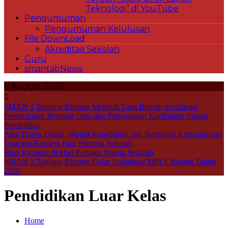
Teknologi” di YouTube
Pengumuman
Pengumuman Kelulusan
File DownLoad
Akreditasi Sekolah
Guru
smantabNews
6 August 2026
SMAN 1 Tanjung Bintang Menjadi Tuan Rumah Sosialisasi
Perencanaan Berbasis Data dan Penyusunan Kurikulum Satuan
Pendidikan
Aksi Donor Darah, Wujud Kepedulian dan Semangat Kemanusiaan
Upacara Bendera Hari Pertama Sekolah
Bina Karakter di Hari Pertama Masuk Sekolah
SMAN 1 Tanjung Bintang Gelar Sosialisasi MPLS Ramah Tahun
2026
Pendidikan Luar Kelas
Home