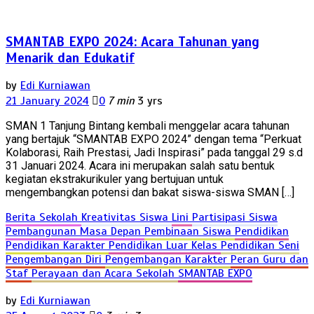
SMANTAB EXPO 2024: Acara Tahunan yang
Menarik dan Edukatif
by
Edi Kurniawan
21 January 2024
0
7 min
3 yrs
SMAN 1 Tanjung Bintang kembali menggelar acara tahunan
yang bertajuk “SMANTAB EXPO 2024” dengan tema “Perkuat
Kolaborasi, Raih Prestasi, Jadi Inspirasi” pada tanggal 29 s.d
31 Januari 2024. Acara ini merupakan salah satu bentuk
kegiatan ekstrakurikuler yang bertujuan untuk
mengembangkan potensi dan bakat siswa-siswa SMAN […]
Berita Sekolah
Kreativitas Siswa
Lini
Partisipasi Siswa
Pembangunan Masa Depan
Pembinaan Siswa
Pendidikan
Pendidikan Karakter
Pendidikan Luar Kelas
Pendidikan Seni
Pengembangan Diri
Pengembangan Karakter
Peran Guru dan
Staf
Perayaan dan Acara Sekolah
SMANTAB EXPO
by
Edi Kurniawan