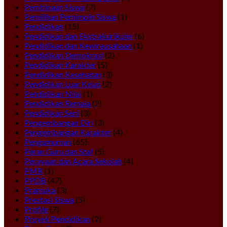
Pembinaan Siswa
(7)
Pemilihan Pemimpin Siswa
(1)
Pendidikan
(15)
Pendidikan dan Ekstrakurikuler
(6)
Pendidikan dan Kewirausahaan
(1)
Pendidikan Demokrasi
(2)
Pendidikan Karakter
(5)
Pendidikan Kesehatan
(3)
Pendidikan Luar Kelas
(2)
Pendidikan Nilai
(1)
Pendidikan Remaja
(2)
Pendidikan Seni
(3)
Pengembangan Diri
(3)
Pengembangan Karakter
(4)
Pengumuman
(65)
Peran Guru dan Staf
(5)
Perayaan dan Acara Sekolah
(4)
PMR
(1)
PPDB
(47)
Pramuka
(3)
Prestasi Siswa
(5)
Profile
(7)
Proyek Pendidikan
(2)