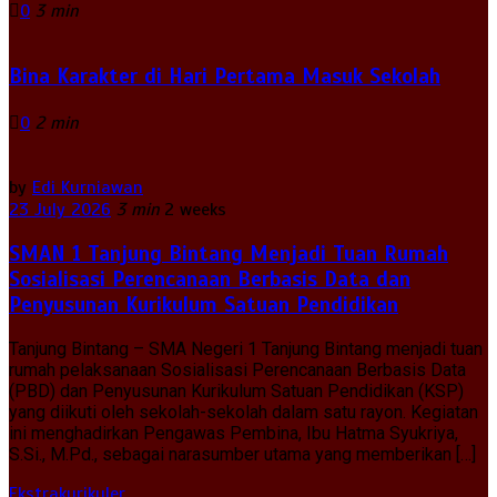
0
3 min
Bina Karakter di Hari Pertama Masuk Sekolah
0
2 min
by
Edi Kurniawan
23 July 2026
3 min
2 weeks
SMAN 1 Tanjung Bintang Menjadi Tuan Rumah
Sosialisasi Perencanaan Berbasis Data dan
Penyusunan Kurikulum Satuan Pendidikan
Tanjung Bintang – SMA Negeri 1 Tanjung Bintang menjadi tuan
rumah pelaksanaan Sosialisasi Perencanaan Berbasis Data
(PBD) dan Penyusunan Kurikulum Satuan Pendidikan (KSP)
yang diikuti oleh sekolah-sekolah dalam satu rayon. Kegiatan
ini menghadirkan Pengawas Pembina, Ibu Hatma Syukriya,
S.Si., M.Pd., sebagai narasumber utama yang memberikan […]
Ekstrakurikuler