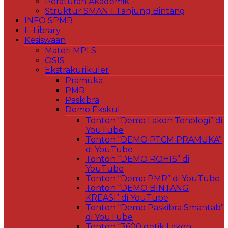
Peraturan Akademik
Struktur SMAN 1 Tanjung Bintang
INFO SPMB
E-Library
Kesiswaan
Materi MPLS
OSIS
Ekstrakurikuler
Pramuka
PMR
Paskibra
Demo Ekskul
Tonton “Demo Lakon Tenologi” di
YouTube
Tonton “DEMO PTCM PRAMUKA”
di YouTube
Tonton “DEMO ROHIS” di
YouTube
Tonton “Demo PMR” di YouTube
Tonton “DEMO BINTANG
KREASI” di YouTube
Tonton “Demo Paskibra Smantab”
di YouTube
Tonton “3600 detik Lakon