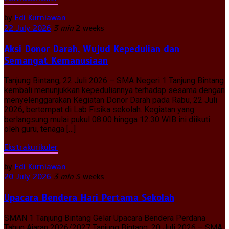
by
Edi Kurniawan
22 July 2026
3 min
2 weeks
Aksi Donor Darah, Wujud Kepedulian dan
Semangat Kemanusiaan
Tanjung Bintang, 22 Juli 2026 – SMA Negeri 1 Tanjung Bintang
kembali menunjukkan kepeduliannya terhadap sesama dengan
menyelenggarakan Kegiatan Donor Darah pada Rabu, 22 Juli
2026, bertempat di Lab Fisika sekolah. Kegiatan yang
berlangsung mulai pukul 08.00 hingga 12.30 WIB ini diikuti
oleh guru, tenaga […]
Ekstrakurikuler
by
Edi Kurniawan
20 July 2026
3 min
3 weeks
Upacara Bendera Hari Pertama Sekolah
SMAN 1 Tanjung Bintang Gelar Upacara Bendera Perdana
Tahun Ajaran 2026/2027 Tanjung Bintang, 20 Juli 2026 – SMA