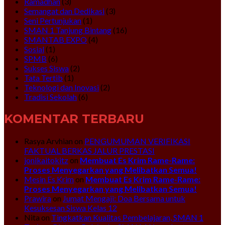
Ramadhan
(3)
Semangat dan Dedikasi
(3)
Seni Pertunjukan
(1)
SMAN 1 Tanjung Bintang
(16)
SMANTAB EXPO
(4)
Sosial
(1)
SPMB
(6)
Sukses Siswa
(2)
Tata Tertib
(1)
Teknologi dan Inovasi
(2)
Tradisi Sekolah
(6)
KOMENTAR TERBARU
Rasya Arvhian
on
PENGUMUMAN VERIFIKASI
FAKTUAL BERKAS JALUR PRESTASI
jonikaitokitz
on
Membuat Es Krim Rame-Rame:
Proses Menyegarkan yang Melibatkan Semua!
Mesin Es Krim
on
Membuat Es Krim Rame-Rame:
Proses Menyegarkan yang Melibatkan Semua!
Prawira
on
Jumat Mengaji: Doa Bersama untuk
Kesuksesan Siswa Kelas 12
Nita
on
Tingkatkan Kualitas Pembelajaran, SMAN 1