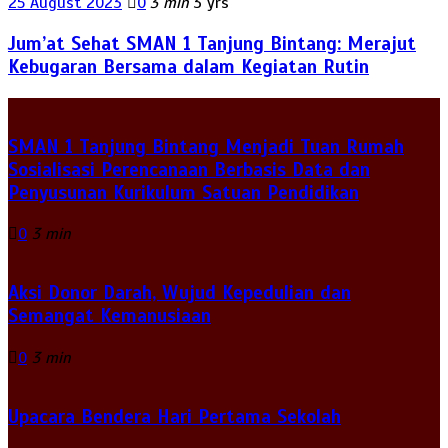
25 August 2023
0
3 min
3 yrs
Jum’at Sehat SMAN 1 Tanjung Bintang: Merajut
Kebugaran Bersama dalam Kegiatan Rutin
SMAN 1 Tanjung Bintang Menjadi Tuan Rumah
Sosialisasi Perencanaan Berbasis Data dan
Penyusunan Kurikulum Satuan Pendidikan
0
3 min
Aksi Donor Darah, Wujud Kepedulian dan
Semangat Kemanusiaan
0
3 min
Upacara Bendera Hari Pertama Sekolah