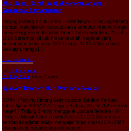
Aksi Donor Darah, Wujud Kepedulian dan
Semangat Kemanusiaan
Tanjung Bintang, 22 Juli 2026 – SMA Negeri 1 Tanjung Bintang
kembali menunjukkan kepeduliannya terhadap sesama dengan
menyelenggarakan Kegiatan Donor Darah pada Rabu, 22 Juli
2026, bertempat di Lab Fisika sekolah. Kegiatan yang
berlangsung mulai pukul 08.00 hingga 12.30 WIB ini diikuti
oleh guru, tenaga […]
Ekstrakurikuler
by
Edi Kurniawan
20 July 2026
3 min
2 weeks
Upacara Bendera Hari Pertama Sekolah
SMAN 1 Tanjung Bintang Gelar Upacara Bendera Perdana
Tahun Ajaran 2026/2027 Tanjung Bintang, 20 Juli 2026 – SMA
Negeri 1 Tanjung Bintang menggelar Upacara Bendera Hari
Pertama Masuk Sekolah pada Senin (20/7/2026) sebagai
pembuka kegiatan belajar mengajar Tahun Ajaran 2026/2027.
Upacara yang berlangsung di lapangan […]