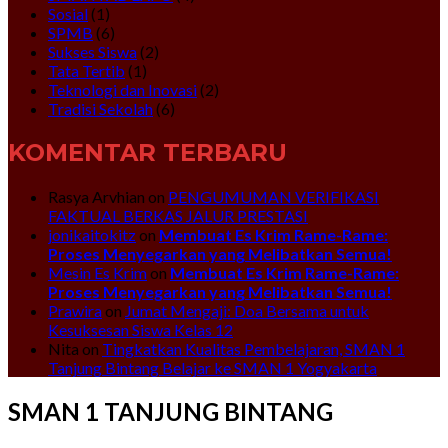
Sosial
(1)
SPMB
(6)
Sukses Siswa
(2)
Tata Tertib
(1)
Teknologi dan Inovasi
(2)
Tradisi Sekolah
(6)
KOMENTAR TERBARU
Rasya Arvhian
on
PENGUMUMAN VERIFIKASI
FAKTUAL BERKAS JALUR PRESTASI
jonikaitokitz
on
Membuat Es Krim Rame-Rame:
Proses Menyegarkan yang Melibatkan Semua!
Mesin Es Krim
on
Membuat Es Krim Rame-Rame:
Proses Menyegarkan yang Melibatkan Semua!
Prawira
on
Jumat Mengaji: Doa Bersama untuk
Kesuksesan Siswa Kelas 12
Nita
on
Tingkatkan Kualitas Pembelajaran, SMAN 1
Tanjung Bintang Belajar ke SMAN 1 Yogyakarta
SMAN 1 TANJUNG BINTANG