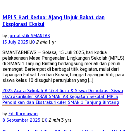
MPLS Hari Kedua: Ajang Unjuk Bakat dan
Eksplorasi Ekskul
by
jurnalistik SMANTAB
15 July 2025
0
2 min
1 yr
SMANTABNEWS — Selasa, 15 Juli 2025, hari kedua
pelaksanaan Masa Pengenalan Lingkungan Sekolah (MPLS)
di SMAN 1 Tanjung Bintang berlangsung meriah dan penuh
semangat. Bertempat di berbagai titik kegiatan, mulai dari
Lapangan Futsal, Lamban Kreasi, hingga Lapangan Voli, para
siswa kelas 10 disuguhi pertunjukan yang […]
2025
Acara Sekolah
Artikel Guru & Siswa
Demokrasi Siswa
Ekstrakurikuler
KABAR SMANTAB
Kegiatan Sekolah
MPLS
Pendidikan dan Ekstrakurikuler
SMAN 1 Tanjung Bintang
by
Edi Kurniawan
8 September 2023
0
2 min
3 yrs