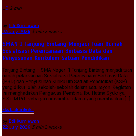
0
2 min
by
Edi Kurniawan
23 July 2026
3 min
2 weeks
SMAN 1 Tanjung Bintang Menjadi Tuan Rumah
Sosialisasi Perencanaan Berbasis Data dan
Penyusunan Kurikulum Satuan Pendidikan
Tanjung Bintang – SMA Negeri 1 Tanjung Bintang menjadi tuan
rumah pelaksanaan Sosialisasi Perencanaan Berbasis Data
(PBD) dan Penyusunan Kurikulum Satuan Pendidikan (KSP)
yang diikuti oleh sekolah-sekolah dalam satu rayon. Kegiatan
ini menghadirkan Pengawas Pembina, Ibu Hatma Syukriya,
S.Si., M.Pd., sebagai narasumber utama yang memberikan […]
Ekstrakurikuler
by
Edi Kurniawan
22 July 2026
3 min
2 weeks