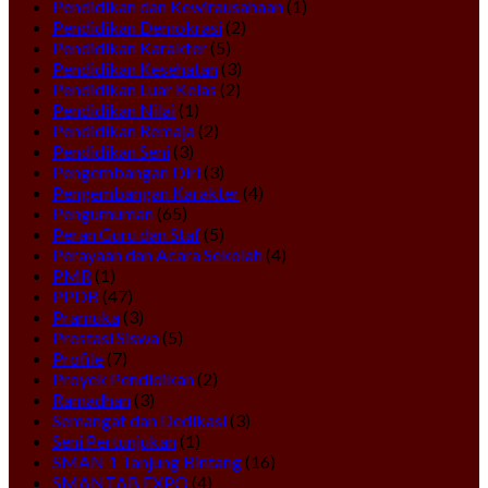
Pendidikan dan Kewirausahaan
(1)
Pendidikan Demokrasi
(2)
Pendidikan Karakter
(5)
Pendidikan Kesehatan
(3)
Pendidikan Luar Kelas
(2)
Pendidikan Nilai
(1)
Pendidikan Remaja
(2)
Pendidikan Seni
(3)
Pengembangan Diri
(3)
Pengembangan Karakter
(4)
Pengumuman
(65)
Peran Guru dan Staf
(5)
Perayaan dan Acara Sekolah
(4)
PMR
(1)
PPDB
(47)
Pramuka
(3)
Prestasi Siswa
(5)
Profile
(7)
Proyek Pendidikan
(2)
Ramadhan
(3)
Semangat dan Dedikasi
(3)
Seni Pertunjukan
(1)
SMAN 1 Tanjung Bintang
(16)
SMANTAB EXPO
(4)