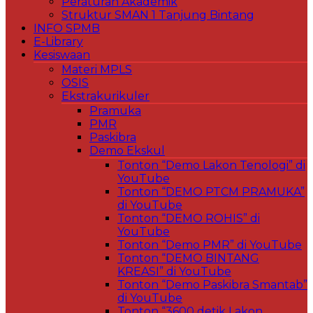
Peraturan Akademik
Struktur SMAN 1 Tanjung Bintang
INFO SPMB
E-Library
Kesiswaan
Materi MPLS
OSIS
Ekstrakurikuler
Pramuka
PMR
Paskibra
Demo Ekskul
Tonton “Demo Lakon Tenologi” di
YouTube
Tonton “DEMO PTCM PRAMUKA”
di YouTube
Tonton “DEMO ROHIS” di
YouTube
Tonton “Demo PMR” di YouTube
Tonton “DEMO BINTANG
KREASI” di YouTube
Tonton “Demo Paskibra Smantab”
di YouTube
Tonton “3600 detik Lakon