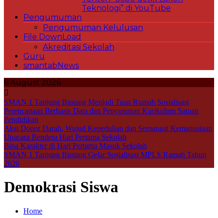
Teknologi” di YouTube
Pengumuman
Pengumuman Kelulusan
File DownLoad
Akreditasi Sekolah
Guru
smantabNews
6 August 2026
SMAN 1 Tanjung Bintang Menjadi Tuan Rumah Sosialisasi
Perencanaan Berbasis Data dan Penyusunan Kurikulum Satuan
Pendidikan
Aksi Donor Darah, Wujud Kepedulian dan Semangat Kemanusiaan
Upacara Bendera Hari Pertama Sekolah
Bina Karakter di Hari Pertama Masuk Sekolah
SMAN 1 Tanjung Bintang Gelar Sosialisasi MPLS Ramah Tahun
2026
Demokrasi Siswa
Home