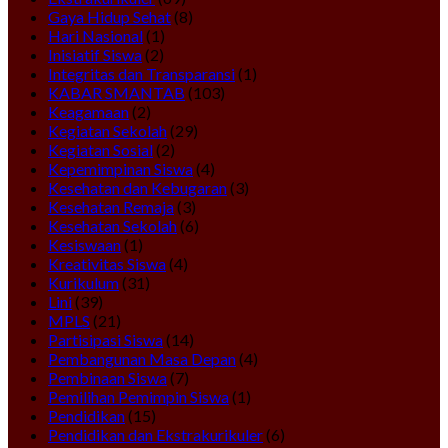
Gaya Hidup Sehat
(8)
Hari Nasional
(1)
Inisiatif Siswa
(2)
Integritas dan Transparansi
(1)
KABAR SMANTAB
(103)
Keagamaan
(2)
Kegiatan Sekolah
(29)
Kegiatan Sosial
(2)
Kepemimpinan Siswa
(4)
Kesehatan dan Kebugaran
(3)
Kesehatan Remaja
(3)
Kesehatan Sekolah
(6)
Kesiswaan
(1)
Kreativitas Siswa
(4)
Kurikulum
(31)
Lini
(39)
MPLS
(21)
Partisipasi Siswa
(14)
Pembangunan Masa Depan
(4)
Pembinaan Siswa
(7)
Pemilihan Pemimpin Siswa
(1)
Pendidikan
(15)
Pendidikan dan Ekstrakurikuler
(6)