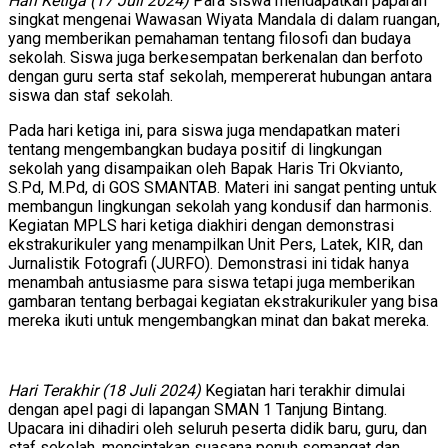
Hari Ketiga (17 Juli 2024)
Para siswa mendapatkan paparan
singkat mengenai Wawasan Wiyata Mandala di dalam ruangan,
yang memberikan pemahaman tentang filosofi dan budaya
sekolah. Siswa juga berkesempatan berkenalan dan berfoto
dengan guru serta staf sekolah, mempererat hubungan antara
siswa dan staf sekolah.
Pada hari ketiga ini, para siswa juga mendapatkan materi
tentang mengembangkan budaya positif di lingkungan
sekolah yang disampaikan oleh Bapak Haris Tri Okvianto,
S.Pd, M.Pd, di GOS SMANTAB. Materi ini sangat penting untuk
membangun lingkungan sekolah yang kondusif dan harmonis.
Kegiatan MPLS hari ketiga diakhiri dengan demonstrasi
ekstrakurikuler yang menampilkan Unit Pers, Latek, KIR, dan
Jurnalistik Fotografi (JURFO). Demonstrasi ini tidak hanya
menambah antusiasme para siswa tetapi juga memberikan
gambaran tentang berbagai kegiatan ekstrakurikuler yang bisa
mereka ikuti untuk mengembangkan minat dan bakat mereka.
Hari Terakhir (18 Juli 2024)
Kegiatan hari terakhir dimulai
dengan apel pagi di lapangan SMAN 1 Tanjung Bintang.
Upacara ini dihadiri oleh seluruh peserta didik baru, guru, dan
staf sekolah, menciptakan suasana penuh semangat dan