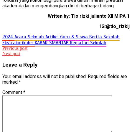
fondasi yang kokoh bagi para siswa dalam meraih prestasi
akademik dan mengembangkan diri di berbagai bidang.
Writen by: Tio rizki julianto XII MIPA 1
IG:@tio_rizkij
2024
Acara Sekolah
Artikel Guru & Siswa
Berita Sekolah
Ekstrakurikuler
KABAR SMANTAB
Kegiatan Sekolah
Post
Previous post
Next post
navigation
Leave a Reply
Your email address will not be published.
Required fields are
marked
*
Comment
*