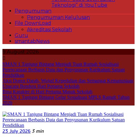
Teknologi” di YouTube
Pengumuman
Pengumuman Kelulusan
File DownLoad
Akreditasi Sekolah
Guru
smantabNews
9 August 2026
SMAN 1 Tanjung Bintang Menjadi Tuan Rumah Sosialisasi
Perencanaan Berbasis Data dan Penyusunan Kurikulum Satuan
Pendidikan
Aksi Donor Darah, Wujud Kepedulian dan Semangat Kemanusiaan
Upacara Bendera Hari Pertama Sekolah
Bina Karakter di Hari Pertama Masuk Sekolah
SMAN 1 Tanjung Bintang Gelar Sosialisasi MPLS Ramah Tahun
2026
23 July 2026
3 min