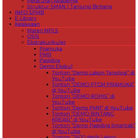
Peraturan Akademik
Struktur SMAN 1 Tanjung Bintang
INFO SPMB
E-Library
Kesiswaan
Materi MPLS
OSIS
Ekstrakurikuler
Pramuka
PMR
Paskibra
Demo Ekskul
Tonton “Demo Lakon Tenologi” di
YouTube
Tonton “DEMO PTCM PRAMUKA”
di YouTube
Tonton “DEMO ROHIS” di
YouTube
Tonton “Demo PMR” di YouTube
Tonton “DEMO BINTANG
KREASI” di YouTube
Tonton “Demo Paskibra Smantab”
di YouTube
Tonton “3600 detik Lakon