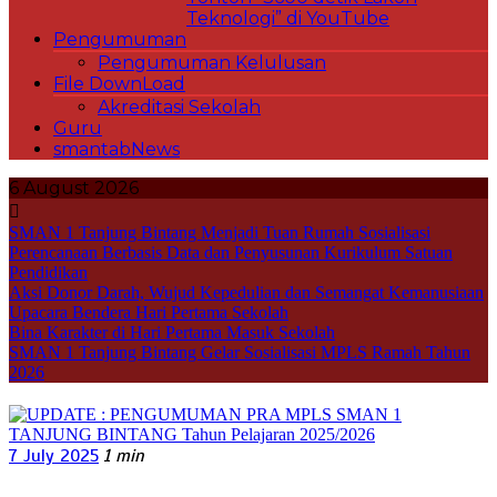
Teknologi” di YouTube
Pengumuman
Pengumuman Kelulusan
File DownLoad
Akreditasi Sekolah
Guru
smantabNews
6 August 2026
SMAN 1 Tanjung Bintang Menjadi Tuan Rumah Sosialisasi
Perencanaan Berbasis Data dan Penyusunan Kurikulum Satuan
Pendidikan
Aksi Donor Darah, Wujud Kepedulian dan Semangat Kemanusiaan
Upacara Bendera Hari Pertama Sekolah
Bina Karakter di Hari Pertama Masuk Sekolah
SMAN 1 Tanjung Bintang Gelar Sosialisasi MPLS Ramah Tahun
2026
7 July 2025
1 min