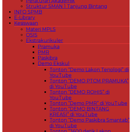
Peraturan Akademik
Struktur SMAN 1 Tanjung Bintang
INFO SPMB
E-Library
Kesiswaan
Materi MPLS
OSIS
Ekstrakurikuler
Pramuka
PMR
Paskibra
Demo Ekskul
Tonton “Demo Lakon Tenologi” di
YouTube
Tonton “DEMO PTCM PRAMUKA”
di YouTube
Tonton “DEMO ROHIS” di
YouTube
Tonton “Demo PMR” di YouTube
Tonton “DEMO BINTANG
KREASI” di YouTube
Tonton “Demo Paskibra Smantab”
di YouTube
Tonton “3600 detik Lakon