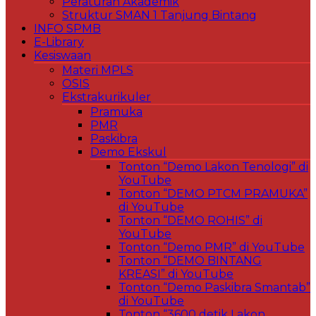
Peraturan Akademik
Struktur SMAN 1 Tanjung Bintang
INFO SPMB
E-Library
Kesiswaan
Materi MPLS
OSIS
Ekstrakurikuler
Pramuka
PMR
Paskibra
Demo Ekskul
Tonton “Demo Lakon Tenologi” di
YouTube
Tonton “DEMO PTCM PRAMUKA”
di YouTube
Tonton “DEMO ROHIS” di
YouTube
Tonton “Demo PMR” di YouTube
Tonton “DEMO BINTANG
KREASI” di YouTube
Tonton “Demo Paskibra Smantab”
di YouTube
Tonton “3600 detik Lakon