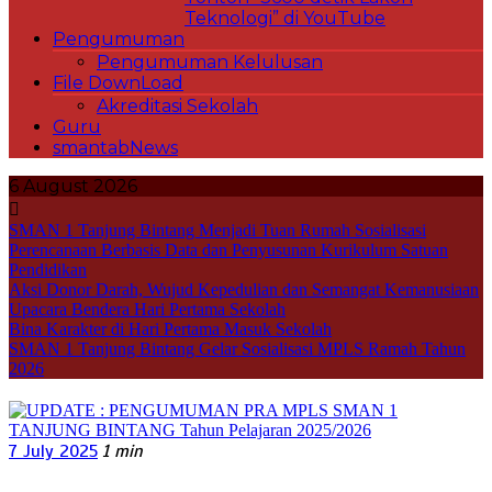
Teknologi” di YouTube
Pengumuman
Pengumuman Kelulusan
File DownLoad
Akreditasi Sekolah
Guru
smantabNews
6 August 2026
SMAN 1 Tanjung Bintang Menjadi Tuan Rumah Sosialisasi
Perencanaan Berbasis Data dan Penyusunan Kurikulum Satuan
Pendidikan
Aksi Donor Darah, Wujud Kepedulian dan Semangat Kemanusiaan
Upacara Bendera Hari Pertama Sekolah
Bina Karakter di Hari Pertama Masuk Sekolah
SMAN 1 Tanjung Bintang Gelar Sosialisasi MPLS Ramah Tahun
2026
7 July 2025
1 min