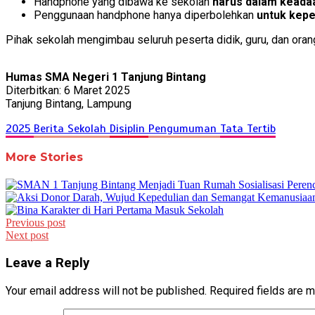
Handphone yang dibawa ke sekolah
harus dalam keadaa
Penggunaan handphone hanya diperbolehkan
untuk kepe
Pihak sekolah mengimbau seluruh peserta didik, guru, dan oran
Humas SMA Negeri 1 Tanjung Bintang
Diterbitkan: 6 Maret 2025
Tanjung Bintang, Lampung
2025
Berita Sekolah
Disiplin
Pengumuman
Tata Tertib
More Stories
Post
Previous post
Next post
navigation
Leave a Reply
Your email address will not be published.
Required fields are 