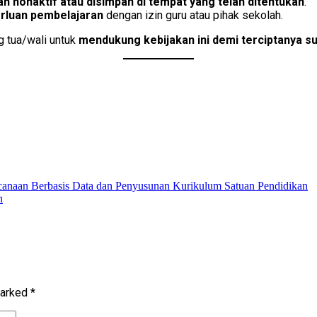
n nonaktif atau disimpan di tempat yang telah ditentukan
.
rluan pembelajaran
dengan izin guru atau pihak sekolah.
g tua/wali untuk
mendukung kebijakan ini demi terciptanya su
marked
*