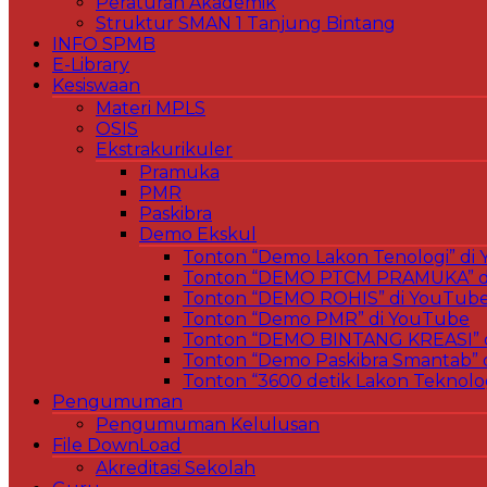
Peraturan Akademik
Struktur SMAN 1 Tanjung Bintang
INFO SPMB
E-Library
Kesiswaan
Materi MPLS
OSIS
Ekstrakurikuler
Pramuka
PMR
Paskibra
Demo Ekskul
Tonton “Demo Lakon Tenologi” di
Tonton “DEMO PTCM PRAMUKA” d
Tonton “DEMO ROHIS” di YouTub
Tonton “Demo PMR” di YouTube
Tonton “DEMO BINTANG KREASI” 
Tonton “Demo Paskibra Smantab” 
Tonton “3600 detik Lakon Teknolo
Pengumuman
Pengumuman Kelulusan
File DownLoad
Akreditasi Sekolah