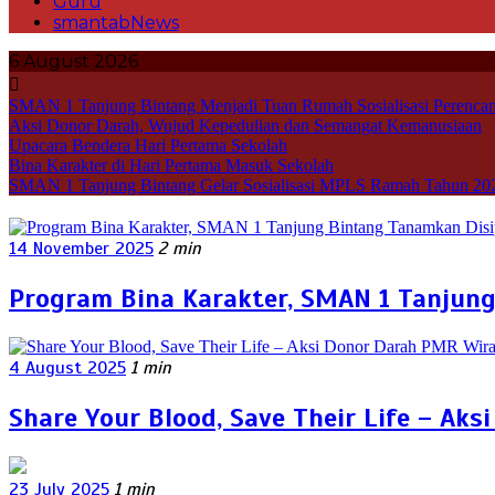
Guru
smantabNews
6 August 2026
SMAN 1 Tanjung Bintang Menjadi Tuan Rumah Sosialisasi Perencan
Aksi Donor Darah, Wujud Kepedulian dan Semangat Kemanusiaan
Upacara Bendera Hari Pertama Sekolah
Bina Karakter di Hari Pertama Masuk Sekolah
SMAN 1 Tanjung Bintang Gelar Sosialisasi MPLS Ramah Tahun 20
14 November 2025
2 min
Program Bina Karakter, SMAN 1 Tanjun
4 August 2025
1 min
Share Your Blood, Save Their Life – A
23 July 2025
1 min