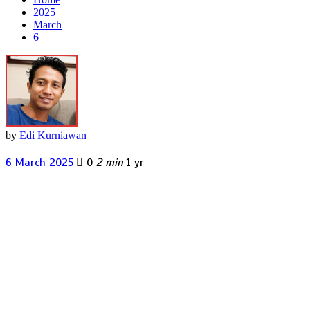
2025
March
6
by
Edi Kurniawan
6 March 2025
0
2 min
1 yr