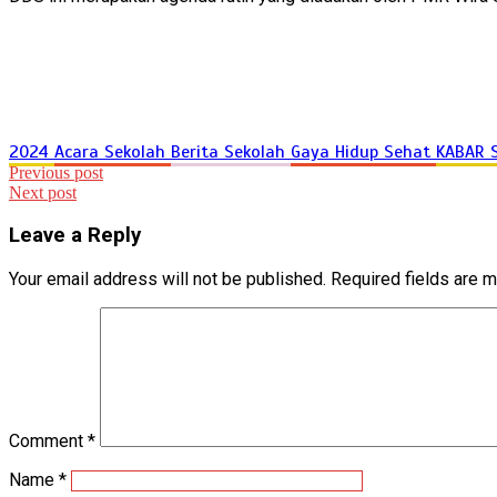
2024
Acara Sekolah
Berita Sekolah
Gaya Hidup Sehat
KABAR
Post
Previous post
Next post
navigation
Leave a Reply
Your email address will not be published.
Required fields are 
Comment
*
Name
*