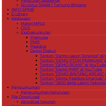
Peraturan Akademik
Struktur SMAN 1 Tanjung Bintang
INFO SPMB
E-Library
Kesiswaan
Materi MPLS
OSIS
Ekstrakurikuler
Pramuka
PMR
Paskibra
Demo Ekskul
Tonton “Demo Lakon Tenologi” di
Tonton “DEMO PTCM PRAMUKA” d
Tonton “DEMO ROHIS” di YouTub
Tonton “Demo PMR” di YouTube
Tonton “DEMO BINTANG KREASI” 
Tonton “Demo Paskibra Smantab” 
Tonton “3600 detik Lakon Teknolo
Pengumuman
Pengumuman Kelulusan
File DownLoad
Akreditasi Sekolah