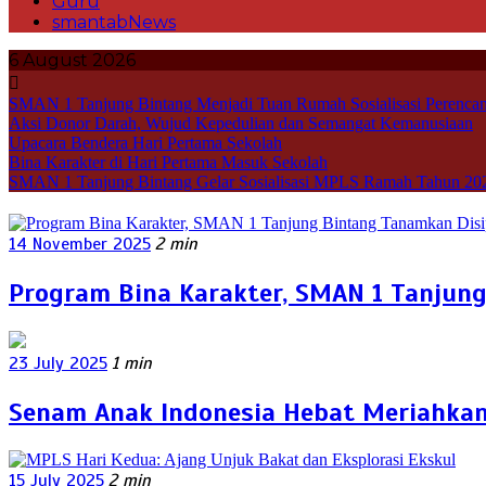
Guru
smantabNews
6 August 2026
SMAN 1 Tanjung Bintang Menjadi Tuan Rumah Sosialisasi Perencan
Aksi Donor Darah, Wujud Kepedulian dan Semangat Kemanusiaan
Upacara Bendera Hari Pertama Sekolah
Bina Karakter di Hari Pertama Masuk Sekolah
SMAN 1 Tanjung Bintang Gelar Sosialisasi MPLS Ramah Tahun 20
14 November 2025
2 min
Program Bina Karakter, SMAN 1 Tanjun
23 July 2025
1 min
Senam Anak Indonesia Hebat Meriahkan 
15 July 2025
2 min