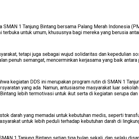
a SMAN 1 Tanjung Bintang bersama Palang Merah Indonesia (PM
ini terbuka untuk umum, khususnya bagi mereka yang berusia anta
yarakat, tetapi juga sebagai wujud solidaritas dan kepedulian 
rjalan penuh semangat, mencerminkan kerjasama yang baik antara p
hwa kegiatan DDS ini merupakan program rutin di SMAN 1 Tanjung
rsyaratan yang ada. Namun, antusiasme masyarakat luar sekolah
intang lebih termotivasi untuk ikut serta di kegiatan serupa dan
 stok darah yang memadai untuk kebutuhan medis, seperti transf
 masyarakat untuk lebih peduli terhadap kebutuhan darah di lingku
MAN 1 Tanjung Bintang setiap tiga bulan sekali, dan selalu dis