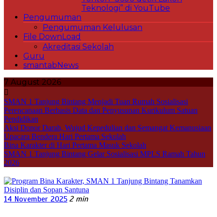
Teknologi” di YouTube
Pengumuman
Pengumuman Kelulusan
File DownLoad
Akreditasi Sekolah
Guru
smantabNews
7 August 2026
SMAN 1 Tanjung Bintang Menjadi Tuan Rumah Sosialisasi
Perencanaan Berbasis Data dan Penyusunan Kurikulum Satuan
Pendidikan
Aksi Donor Darah, Wujud Kepedulian dan Semangat Kemanusiaan
Upacara Bendera Hari Pertama Sekolah
Bina Karakter di Hari Pertama Masuk Sekolah
SMAN 1 Tanjung Bintang Gelar Sosialisasi MPLS Ramah Tahun
2026
14 November 2025
2 min