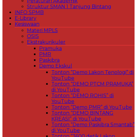
Peraturan Akademik
Struktur SMAN 1 Tanjung Bintang
INFO SPMB
E-Library
Kesiswaan
Materi MPLS
OSIS
Ekstrakurikuler
Pramuka
PMR
Paskibra
Demo Ekskul
Tonton “Demo Lakon Tenologi” di
YouTube
Tonton “DEMO PTCM PRAMUKA”
di YouTube
Tonton “DEMO ROHIS” di
YouTube
Tonton “Demo PMR” di YouTube
Tonton “DEMO BINTANG
KREASI” di YouTube
Tonton “Demo Paskibra Smantab”
di YouTube
Tonton “3600 detik Lakon