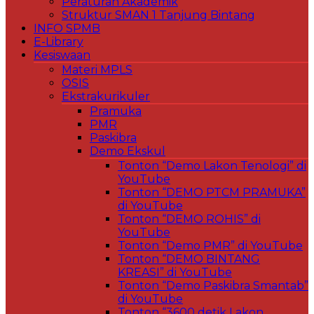
Peraturan Akademik
Struktur SMAN 1 Tanjung Bintang
INFO SPMB
E-Library
Kesiswaan
Materi MPLS
OSIS
Ekstrakurikuler
Pramuka
PMR
Paskibra
Demo Ekskul
Tonton “Demo Lakon Tenologi” di
YouTube
Tonton “DEMO PTCM PRAMUKA”
di YouTube
Tonton “DEMO ROHIS” di
YouTube
Tonton “Demo PMR” di YouTube
Tonton “DEMO BINTANG
KREASI” di YouTube
Tonton “Demo Paskibra Smantab”
di YouTube
Tonton “3600 detik Lakon