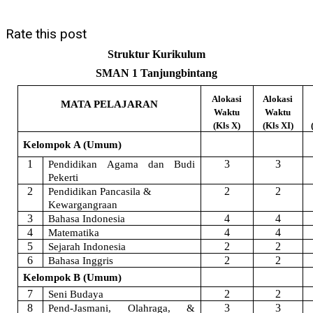
Rate this post
Struktur Kurikulum
SMAN 1 Tanjungbintang
Alokasi
Alokasi
MATA PELAJARAN
Waktu
Waktu
(Kls X)
(Kls XI)
Kelompok A (Umum)
1
3
3
Pendidikan Agama dan Budi
Pekerti
2
2
2
Pendidikan Pancasila &
Kewargangraan
3
4
4
Bahasa Indonesia
4
4
4
Matematika
5
2
2
Sejarah Indonesia
6
2
2
Bahasa Inggris
Kelompok B (Umum)
7
2
2
Seni Budaya
8
3
3
Pend-Jasmani, Olahraga, &