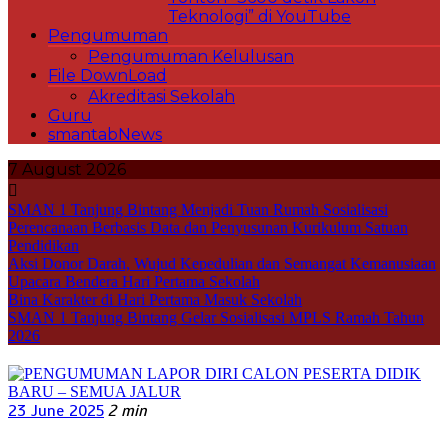
Teknologi” di YouTube
Pengumuman
Pengumuman Kelulusan
File DownLoad
Akreditasi Sekolah
Guru
smantabNews
7 August 2026
SMAN 1 Tanjung Bintang Menjadi Tuan Rumah Sosialisasi
Perencanaan Berbasis Data dan Penyusunan Kurikulum Satuan
Pendidikan
Aksi Donor Darah, Wujud Kepedulian dan Semangat Kemanusiaan
Upacara Bendera Hari Pertama Sekolah
Bina Karakter di Hari Pertama Masuk Sekolah
SMAN 1 Tanjung Bintang Gelar Sosialisasi MPLS Ramah Tahun
2026
23 June 2025
2 min