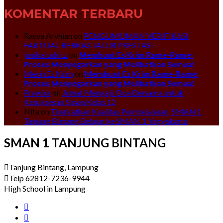
KOMENTAR TERBARU
Rasya Arvhian
on
PENGUMUMAN VERIFIKASI
FAKTUAL BERKAS JALUR PRESTASI
jonikaitokitz
on
Membuat Es Krim Rame-Rame:
Proses Menyegarkan yang Melibatkan Semua!
Mesin Es Krim
on
Membuat Es Krim Rame-Rame:
Proses Menyegarkan yang Melibatkan Semua!
Prawira
on
Jumat Mengaji: Doa Bersama untuk
Kesuksesan Siswa Kelas 12
Nita
on
Tingkatkan Kualitas Pembelajaran, SMAN 1
Tanjung Bintang Belajar ke SMAN 1 Yogyakarta
SMAN 1 TANJUNG BINTANG
Tanjung Bintang, Lampung
Telp 62812-7236-9944
High School in Lampung