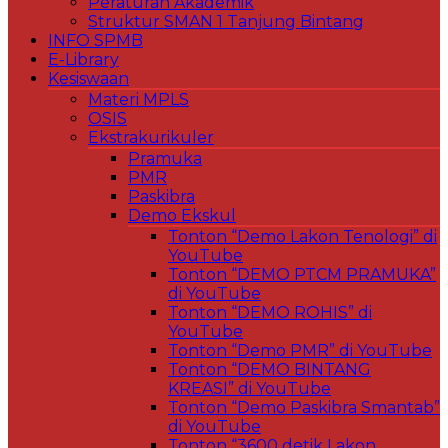
Peraturan Akademik
Struktur SMAN 1 Tanjung Bintang
INFO SPMB
E-Library
Kesiswaan
Materi MPLS
OSIS
Ekstrakurikuler
Pramuka
PMR
Paskibra
Demo Ekskul
Tonton “Demo Lakon Tenologi” di
YouTube
Tonton “DEMO PTCM PRAMUKA”
di YouTube
Tonton “DEMO ROHIS” di
YouTube
Tonton “Demo PMR” di YouTube
Tonton “DEMO BINTANG
KREASI” di YouTube
Tonton “Demo Paskibra Smantab”
di YouTube
Tonton “3600 detik Lakon