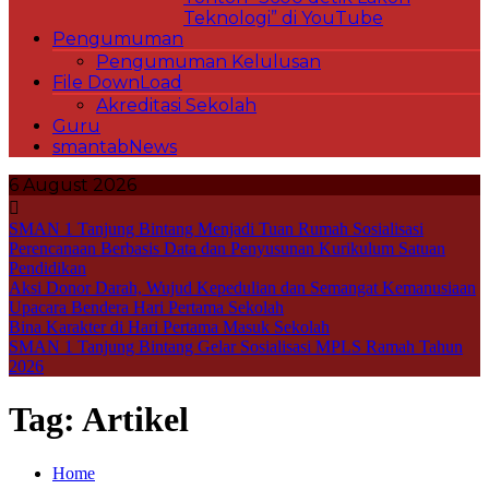
Teknologi” di YouTube
Pengumuman
Pengumuman Kelulusan
File DownLoad
Akreditasi Sekolah
Guru
smantabNews
6 August 2026
SMAN 1 Tanjung Bintang Menjadi Tuan Rumah Sosialisasi
Perencanaan Berbasis Data dan Penyusunan Kurikulum Satuan
Pendidikan
Aksi Donor Darah, Wujud Kepedulian dan Semangat Kemanusiaan
Upacara Bendera Hari Pertama Sekolah
Bina Karakter di Hari Pertama Masuk Sekolah
SMAN 1 Tanjung Bintang Gelar Sosialisasi MPLS Ramah Tahun
2026
Tag:
Artikel
Home