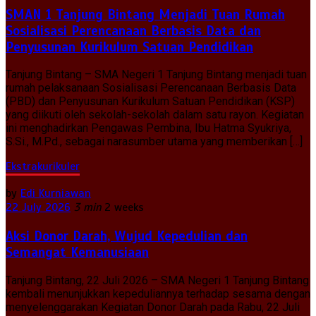
SMAN 1 Tanjung Bintang Menjadi Tuan Rumah
Sosialisasi Perencanaan Berbasis Data dan
Penyusunan Kurikulum Satuan Pendidikan
Tanjung Bintang – SMA Negeri 1 Tanjung Bintang menjadi tuan
rumah pelaksanaan Sosialisasi Perencanaan Berbasis Data
(PBD) dan Penyusunan Kurikulum Satuan Pendidikan (KSP)
yang diikuti oleh sekolah-sekolah dalam satu rayon. Kegiatan
ini menghadirkan Pengawas Pembina, Ibu Hatma Syukriya,
S.Si., M.Pd., sebagai narasumber utama yang memberikan […]
Ekstrakurikuler
by
Edi Kurniawan
22 July 2026
3 min
2 weeks
Aksi Donor Darah, Wujud Kepedulian dan
Semangat Kemanusiaan
Tanjung Bintang, 22 Juli 2026 – SMA Negeri 1 Tanjung Bintang
kembali menunjukkan kepeduliannya terhadap sesama dengan
menyelenggarakan Kegiatan Donor Darah pada Rabu, 22 Juli