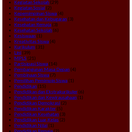
Kegiatan Sekolah
(29)
Kegiatan Sosial
(2)
Kepemimpinan Siswa
(4)
Kesehatan dan Kebugaran
(3)
Kesehatan Remaja
(3)
Kesehatan Sekolah
(6)
Kesiswaan
(1)
Kreativitas Siswa
(4)
Kurikulum
(31)
Lini
(39)
MPLS
(21)
Partisipasi Siswa
(14)
Pembangunan Masa Depan
(4)
Pembinaan Siswa
(7)
Pemilihan Pemimpin Siswa
(1)
Pendidikan
(15)
Pendidikan dan Ekstrakurikuler
(6)
Pendidikan dan Kewirausahaan
(1)
Pendidikan Demokrasi
(2)
Pendidikan Karakter
(5)
Pendidikan Kesehatan
(3)
Pendidikan Luar Kelas
(2)
Pendidikan Nilai
(1)
Pendidikan Remaja
(2)