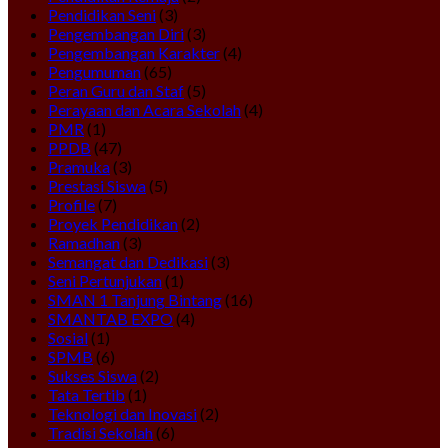
Pendidikan Seni
(3)
Pengembangan Diri
(3)
Pengembangan Karakter
(4)
Pengumuman
(65)
Peran Guru dan Staf
(5)
Perayaan dan Acara Sekolah
(4)
PMR
(1)
PPDB
(47)
Pramuka
(3)
Prestasi Siswa
(5)
Profile
(7)
Proyek Pendidikan
(2)
Ramadhan
(3)
Semangat dan Dedikasi
(3)
Seni Pertunjukan
(1)
SMAN 1 Tanjung Bintang
(16)
SMANTAB EXPO
(4)
Sosial
(1)
SPMB
(6)
Sukses Siswa
(2)
Tata Tertib
(1)
Teknologi dan Inovasi
(2)
Tradisi Sekolah
(6)