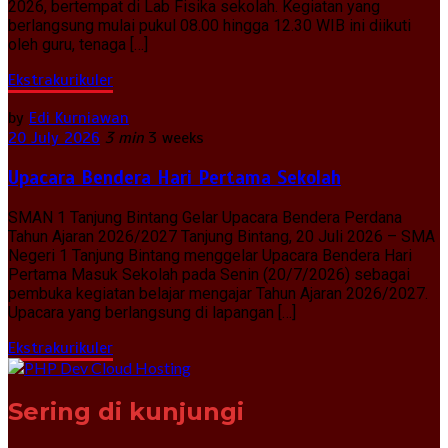
2026, bertempat di Lab Fisika sekolah. Kegiatan yang
berlangsung mulai pukul 08.00 hingga 12.30 WIB ini diikuti
oleh guru, tenaga […]
Ekstrakurikuler
by
Edi Kurniawan
20 July 2026
3 min
3 weeks
Upacara Bendera Hari Pertama Sekolah
SMAN 1 Tanjung Bintang Gelar Upacara Bendera Perdana
Tahun Ajaran 2026/2027 Tanjung Bintang, 20 Juli 2026 – SMA
Negeri 1 Tanjung Bintang menggelar Upacara Bendera Hari
Pertama Masuk Sekolah pada Senin (20/7/2026) sebagai
pembuka kegiatan belajar mengajar Tahun Ajaran 2026/2027.
Upacara yang berlangsung di lapangan […]
Ekstrakurikuler
Sering di kunjungi