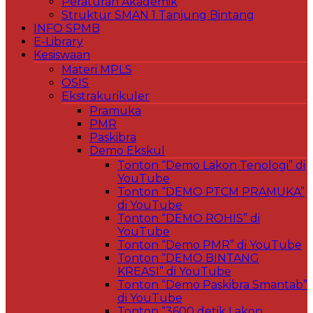
Peraturan Akademik
Struktur SMAN 1 Tanjung Bintang
INFO SPMB
E-Library
Kesiswaan
Materi MPLS
OSIS
Ekstrakurikuler
Pramuka
PMR
Paskibra
Demo Ekskul
Tonton “Demo Lakon Tenologi” di
YouTube
Tonton “DEMO PTCM PRAMUKA”
di YouTube
Tonton “DEMO ROHIS” di
YouTube
Tonton “Demo PMR” di YouTube
Tonton “DEMO BINTANG
KREASI” di YouTube
Tonton “Demo Paskibra Smantab”
di YouTube
Tonton “3600 detik Lakon