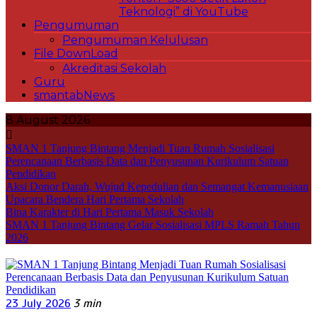
Teknologi” di YouTube
Pengumuman
Pengumuman Kelulusan
File DownLoad
Akreditasi Sekolah
Guru
smantabNews
8 August 2026
SMAN 1 Tanjung Bintang Menjadi Tuan Rumah Sosialisasi
Perencanaan Berbasis Data dan Penyusunan Kurikulum Satuan
Pendidikan
Aksi Donor Darah, Wujud Kepedulian dan Semangat Kemanusiaan
Upacara Bendera Hari Pertama Sekolah
Bina Karakter di Hari Pertama Masuk Sekolah
SMAN 1 Tanjung Bintang Gelar Sosialisasi MPLS Ramah Tahun
2026
23 July 2026
3 min