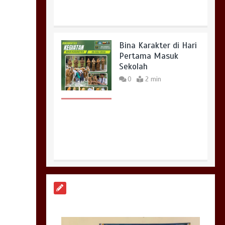
Bina Karakter di Hari
Pertama Masuk
Sekolah
0
2 min
SMAN 1 Tanjung
Bintang Menjadi
Tuan Rumah
Sosialisasi
Perencanaan