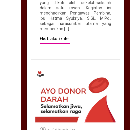
yang diikuti oleh sekolah-sekolah
Pertama Sekolah
dalam satu rayon. Kegiatan ini
0
3 min
menghadirkan Pengawas Pembina,
Ibu Hatma Syukriya, S.Si., M.Pd.,
sebagai narasumber utama yang
memberikan […]
Ekstrakurikuler