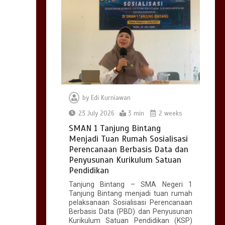
Berbasis Data dan
Penyusunan
Kurikulum Satuan
Pendidikan
0
3 min
Aksi Donor Darah,
Wujud Kepedulian
by
Edi Kurniawan
dan Semangat
23 July 2026
3 min
2 weeks
Kemanusiaan
SMAN 1 Tanjung Bintang
0
3 min
Menjadi Tuan Rumah Sosialisasi
Perencanaan Berbasis Data dan
Penyusunan Kurikulum Satuan
Pendidikan
Tanjung Bintang – SMA Negeri 1
Tanjung Bintang menjadi tuan rumah
pelaksanaan Sosialisasi Perencanaan
Berbasis Data (PBD) dan Penyusunan
Kurikulum Satuan Pendidikan (KSP)
Upacara Bendera Hari