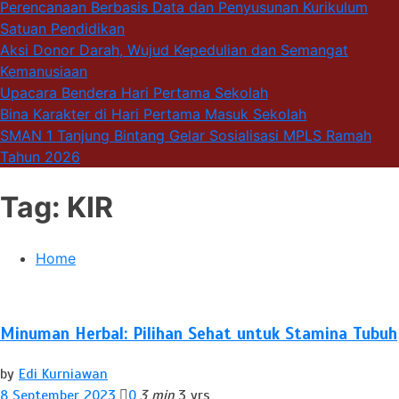
Perencanaan Berbasis Data dan Penyusunan Kurikulum
Satuan Pendidikan
Aksi Donor Darah, Wujud Kepedulian dan Semangat
Kemanusiaan
Upacara Bendera Hari Pertama Sekolah
Bina Karakter di Hari Pertama Masuk Sekolah
SMAN 1 Tanjung Bintang Gelar Sosialisasi MPLS Ramah
Tahun 2026
Tag:
KIR
Home
Minuman Herbal: Pilihan Sehat untuk Stamina Tubuh
by
Edi Kurniawan
8 September 2023
0
3 min
3 yrs