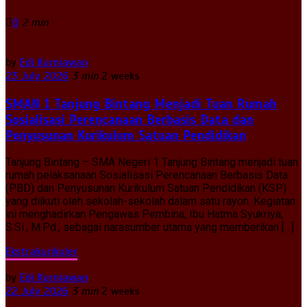
0
2 min
by
Edi Kurniawan
23 July 2026
3 min
2 weeks
SMAN 1 Tanjung Bintang Menjadi Tuan Rumah
Sosialisasi Perencanaan Berbasis Data dan
Penyusunan Kurikulum Satuan Pendidikan
Tanjung Bintang – SMA Negeri 1 Tanjung Bintang menjadi tuan
rumah pelaksanaan Sosialisasi Perencanaan Berbasis Data
(PBD) dan Penyusunan Kurikulum Satuan Pendidikan (KSP)
yang diikuti oleh sekolah-sekolah dalam satu rayon. Kegiatan
ini menghadirkan Pengawas Pembina, Ibu Hatma Syukriya,
S.Si., M.Pd., sebagai narasumber utama yang memberikan […]
Ekstrakurikuler
by
Edi Kurniawan
22 July 2026
3 min
2 weeks