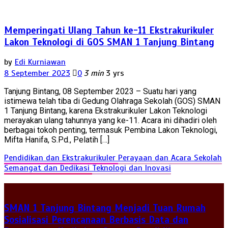
Memperingati Ulang Tahun ke-11 Ekstrakurikuler
Lakon Teknologi di GOS SMAN 1 Tanjung Bintang
by
Edi Kurniawan
8 September 2023
0
3 min
3 yrs
Tanjung Bintang, 08 September 2023 – Suatu hari yang
istimewa telah tiba di Gedung Olahraga Sekolah (GOS) SMAN
1 Tanjung Bintang, karena Ekstrakurikuler Lakon Teknologi
merayakan ulang tahunnya yang ke-11. Acara ini dihadiri oleh
berbagai tokoh penting, termasuk Pembina Lakon Teknologi,
Mifta Hanifa, S.Pd., Pelatih […]
Pendidikan dan Ekstrakurikuler
Perayaan dan Acara Sekolah
Semangat dan Dedikasi
Teknologi dan Inovasi
SMAN 1 Tanjung Bintang Menjadi Tuan Rumah
Sosialisasi Perencanaan Berbasis Data dan