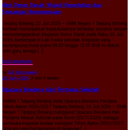
Aksi Donor Darah, Wujud Kepedulian dan
Semangat Kemanusiaan
Tanjung Bintang, 22 Juli 2026 – SMA Negeri 1 Tanjung Bintang
kembali menunjukkan kepeduliannya terhadap sesama dengan
menyelenggarakan Kegiatan Donor Darah pada Rabu, 22 Juli
2026, bertempat di Lab Fisika sekolah. Kegiatan yang
berlangsung mulai pukul 08.00 hingga 12.30 WIB ini diikuti
oleh guru, tenaga […]
Ekstrakurikuler
by
Edi Kurniawan
20 July 2026
3 min
3 weeks
Upacara Bendera Hari Pertama Sekolah
SMAN 1 Tanjung Bintang Gelar Upacara Bendera Perdana
Tahun Ajaran 2026/2027 Tanjung Bintang, 20 Juli 2026 – SMA
Negeri 1 Tanjung Bintang menggelar Upacara Bendera Hari
Pertama Masuk Sekolah pada Senin (20/7/2026) sebagai
pembuka kegiatan belajar mengajar Tahun Ajaran 2026/2027.
Upacara yang berlangsung di lapangan […]