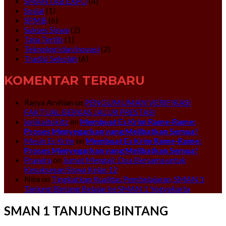
SMANTAB EXPO
(4)
Sosial
(1)
SPMB
(6)
Sukses Siswa
(2)
Tata Tertib
(1)
Teknologi dan Inovasi
(2)
Tradisi Sekolah
(6)
KOMENTAR TERBARU
Rasya Arvhian
on
PENGUMUMAN VERIFIKASI
FAKTUAL BERKAS JALUR PRESTASI
jonikaitokitz
on
Membuat Es Krim Rame-Rame:
Proses Menyegarkan yang Melibatkan Semua!
Mesin Es Krim
on
Membuat Es Krim Rame-Rame:
Proses Menyegarkan yang Melibatkan Semua!
Prawira
on
Jumat Mengaji: Doa Bersama untuk
Kesuksesan Siswa Kelas 12
Nita
on
Tingkatkan Kualitas Pembelajaran, SMAN 1
Tanjung Bintang Belajar ke SMAN 1 Yogyakarta
SMAN 1 TANJUNG BINTANG