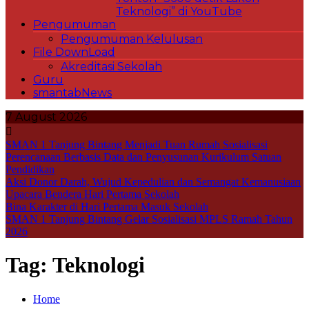
Teknologi” di YouTube
Pengumuman
Pengumuman Kelulusan
File DownLoad
Akreditasi Sekolah
Guru
smantabNews
7 August 2026
SMAN 1 Tanjung Bintang Menjadi Tuan Rumah Sosialisasi
Perencanaan Berbasis Data dan Penyusunan Kurikulum Satuan
Pendidikan
Aksi Donor Darah, Wujud Kepedulian dan Semangat Kemanusiaan
Upacara Bendera Hari Pertama Sekolah
Bina Karakter di Hari Pertama Masuk Sekolah
SMAN 1 Tanjung Bintang Gelar Sosialisasi MPLS Ramah Tahun
2026
Tag:
Teknologi
Home