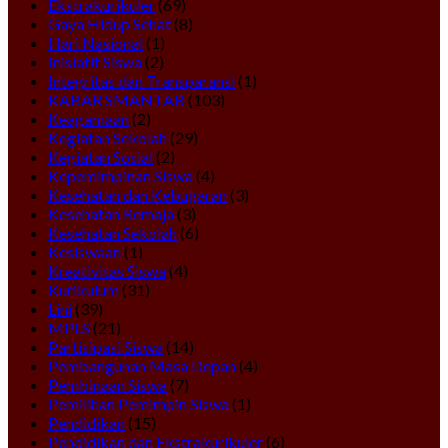
Ekstrakurikuler
(69)
Gaya Hidup Sehat
(8)
Hari Nasional
(1)
Inisiatif Siswa
(2)
Integritas dan Transparansi
(1)
KABAR SMANTAB
(103)
Keagamaan
(2)
Kegiatan Sekolah
(29)
Kegiatan Sosial
(2)
Kepemimpinan Siswa
(4)
Kesehatan dan Kebugaran
(3)
Kesehatan Remaja
(3)
Kesehatan Sekolah
(6)
Kesiswaan
(1)
Kreativitas Siswa
(4)
Kurikulum
(31)
Lini
(39)
MPLS
(21)
Partisipasi Siswa
(14)
Pembangunan Masa Depan
(4)
Pembinaan Siswa
(7)
Pemilihan Pemimpin Siswa
(1)
Pendidikan
(15)
Pendidikan dan Ekstrakurikuler
(6)