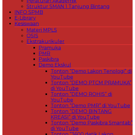
Peraturan Akademik
Struktur SMAN 1 Tanjung Bintang
INFO SPMB
E-Library
Kesiswaan
Materi MPLS
OSIS
Ekstrakurikuler
Pramuka
PMR
Paskibra
Demo Ekskul
Tonton “Demo Lakon Tenologi” di
YouTube
Tonton “DEMO PTCM PRAMUKA”
di YouTube
Tonton “DEMO ROHIS” di
YouTube
Tonton “Demo PMR” di YouTube
Tonton “DEMO BINTANG
KREASI” di YouTube
Tonton “Demo Paskibra Smantab”
di YouTube
Tonton “3600 detik Lakon