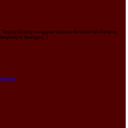
1 Tanjung Bintang menggelar Upacara Bendera Hari Pertama
angsung di lapangan […]
ndidikan