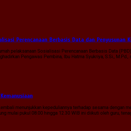
lisasi Perencanaan Berbasis Data dan Penyusunan K
 rumah pelaksanaan Sosialisasi Perencanaan Berbasis Data (PBD
menghadirkan Pengawas Pembina, Ibu Hatma Syukriya, S.Si., M.Pd.
 Kemanusiaan
g kembali menunjukkan kepeduliannya terhadap sesama dengan me
g mulai pukul 08.00 hingga 12.30 WIB ini diikuti oleh guru, tena