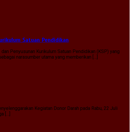
urikulum Satuan Pendidikan
) dan Penyusunan Kurikulum Satuan Pendidikan (KSP) yang
, sebagai narasumber utama yang memberikan […]
nyelenggarakan Kegiatan Donor Darah pada Rabu, 22 Juli
ga […]