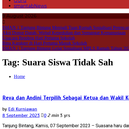
Guru
smantabNews
9 August 2026
SMAN 1 Tanjung Bintang Menjadi Tuan Rumah Sosialisasi Perencan
Aksi Donor Darah, Wujud Kepedulian dan Semangat Kemanusiaan
Upacara Bendera Hari Pertama Sekolah
Bina Karakter di Hari Pertama Masuk Sekolah
SMAN 1 Tanjung Bintang Gelar Sosialisasi MPLS Ramah Tahun 20
Tag:
Suara Siswa Tidak Sah
Home
Reva dan Andini Terpilih Sebagai Ketua dan Wakil
by
Edi Kurniawan
8 September 2023
0
2 min
3 yrs
Tanjung Bintang, Kamis, 07 September 2023 – Suasana haru da