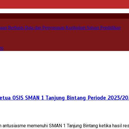
aan Berbasis Data dan Penyusunan Kurikulum Satuan Pendidikan
26
 Ketua OSIS SMAN 1 Tanjung Bintang Periode 2023/2
n antusiasme memenuhi SMAN 1 Tanjung Bintang ketika hasil res