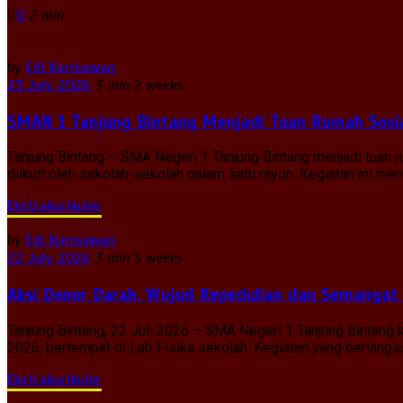
0
2 min
by
Edi Kurniawan
23 July 2026
3 min
2 weeks
SMAN 1 Tanjung Bintang Menjadi Tuan Rumah Sosia
Tanjung Bintang – SMA Negeri 1 Tanjung Bintang menjadi tuan
diikuti oleh sekolah-sekolah dalam satu rayon. Kegiatan ini 
Ekstrakurikuler
by
Edi Kurniawan
22 July 2026
3 min
3 weeks
Aksi Donor Darah, Wujud Kepedulian dan Semangat
Tanjung Bintang, 22 Juli 2026 – SMA Negeri 1 Tanjung Bintan
2026, bertempat di Lab Fisika sekolah. Kegiatan yang berlangsun
Ekstrakurikuler