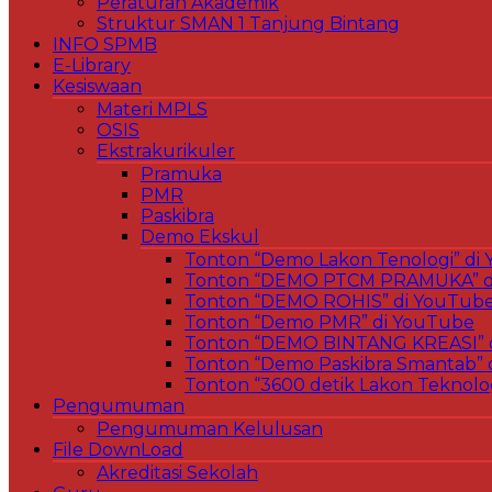
Peraturan Akademik
Struktur SMAN 1 Tanjung Bintang
INFO SPMB
E-Library
Kesiswaan
Materi MPLS
OSIS
Ekstrakurikuler
Pramuka
PMR
Paskibra
Demo Ekskul
Tonton “Demo Lakon Tenologi” di
Tonton “DEMO PTCM PRAMUKA” d
Tonton “DEMO ROHIS” di YouTub
Tonton “Demo PMR” di YouTube
Tonton “DEMO BINTANG KREASI” 
Tonton “Demo Paskibra Smantab” 
Tonton “3600 detik Lakon Teknolo
Pengumuman
Pengumuman Kelulusan
File DownLoad
Akreditasi Sekolah