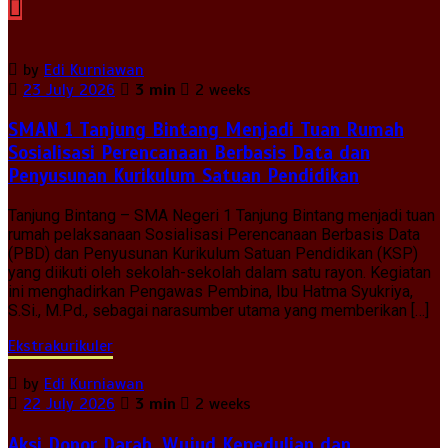
by
Edi Kurniawan
23 July 2026
3 min
2 weeks
SMAN 1 Tanjung Bintang Menjadi Tuan Rumah
Sosialisasi Perencanaan Berbasis Data dan
Penyusunan Kurikulum Satuan Pendidikan
Tanjung Bintang – SMA Negeri 1 Tanjung Bintang menjadi tuan
rumah pelaksanaan Sosialisasi Perencanaan Berbasis Data
(PBD) dan Penyusunan Kurikulum Satuan Pendidikan (KSP)
yang diikuti oleh sekolah-sekolah dalam satu rayon. Kegiatan
ini menghadirkan Pengawas Pembina, Ibu Hatma Syukriya,
S.Si., M.Pd., sebagai narasumber utama yang memberikan […]
Ekstrakurikuler
by
Edi Kurniawan
22 July 2026
3 min
2 weeks
Aksi Donor Darah, Wujud Kepedulian dan