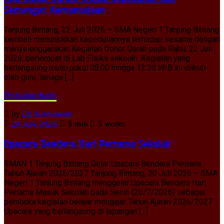
Semangat Kemanusiaan
Tanjung Bintang, 22 Juli 2026 – SMA Negeri 1 Tanjung Bintang
kembali menunjukkan kepeduliannya terhadap sesama dengan
menyelenggarakan Kegiatan Donor Darah pada Rabu, 22 Juli
2026, bertempat di Lab Fisika sekolah. Kegiatan yang
berlangsung mulai pukul 08.00 hingga 12.30 WIB ini diikuti
oleh guru, tenaga […]
Ekstrakurikuler
by
Edi Kurniawan
20 July 2026
3 min
3 weeks
Upacara Bendera Hari Pertama Sekolah
SMAN 1 Tanjung Bintang Gelar Upacara Bendera Perdana
Tahun Ajaran 2026/2027 Tanjung Bintang, 20 Juli 2026 – SMA
Negeri 1 Tanjung Bintang menggelar Upacara Bendera Hari
Pertama Masuk Sekolah pada Senin (20/7/2026) sebagai
pembuka kegiatan belajar mengajar Tahun Ajaran 2026/2027.
Upacara yang berlangsung di lapangan […]