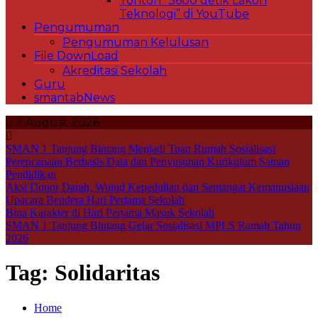
Tonton “3600 detik Lakon
Teknologi” di YouTube
Pengumuman
Pengumuman Kelulusan
File DownLoad
Akreditasi Sekolah
Guru
smantabNews
7 August 2026
SMAN 1 Tanjung Bintang Menjadi Tuan Rumah Sosialisasi
Perencanaan Berbasis Data dan Penyusunan Kurikulum Satuan
Pendidikan
Aksi Donor Darah, Wujud Kepedulian dan Semangat Kemanusiaan
Upacara Bendera Hari Pertama Sekolah
Bina Karakter di Hari Pertama Masuk Sekolah
SMAN 1 Tanjung Bintang Gelar Sosialisasi MPLS Ramah Tahun
2026
Tag:
Solidaritas
Home