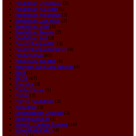
Pendidikan Demokrasi
(2)
Pendidikan Karakter
(5)
Pendidikan Kesehatan
(3)
Pendidikan Luar Kelas
(2)
Pendidikan Nilai
(1)
Pendidikan Remaja
(2)
Pendidikan Seni
(3)
Pengembangan Diri
(3)
Pengembangan Karakter
(4)
Pengumuman
(65)
Peran Guru dan Staf
(5)
Perayaan dan Acara Sekolah
(4)
PMR
(1)
PPDB
(47)
Pramuka
(3)
Prestasi Siswa
(5)
Profile
(7)
Proyek Pendidikan
(2)
Ramadhan
(3)
Semangat dan Dedikasi
(3)
Seni Pertunjukan
(1)
SMAN 1 Tanjung Bintang
(16)
SMANTAB EXPO
(4)
Sosial
(1)