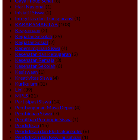
Gaya Hidup Sehat
(8)
Hari Nasional
(1)
Inisiatif Siswa
(2)
Integritas dan Transparansi
(1)
KABAR SMANTAB
(103)
Keagamaan
(2)
Kegiatan Sekolah
(29)
Kegiatan Sosial
(2)
Kepemimpinan Siswa
(4)
Kesehatan dan Kebugaran
(3)
Kesehatan Remaja
(3)
Kesehatan Sekolah
(6)
Kesiswaan
(1)
Kreativitas Siswa
(4)
Kurikulum
(31)
Lini
(39)
MPLS
(21)
Partisipasi Siswa
(14)
Pembangunan Masa Depan
(4)
Pembinaan Siswa
(7)
Pemilihan Pemimpin Siswa
(1)
Pendidikan
(15)
Pendidikan dan Ekstrakurikuler
(6)
Pendidikan dan Kewirausahaan
(1)