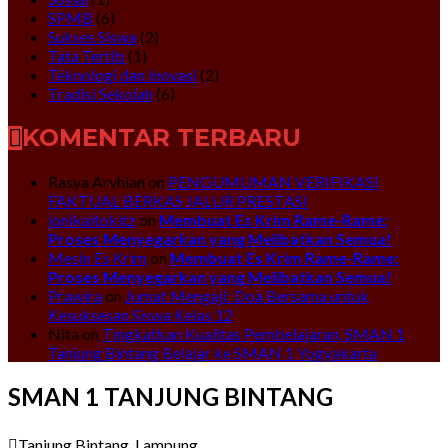
SPMB
(6)
Sukses Siswa
(2)
Tata Tertib
(1)
Teknologi dan Inovasi
(2)
Tradisi Sekolah
(6)
KOMENTAR TERBARU
Rasya Arvhian
on
PENGUMUMAN VERIFIKASI
FAKTUAL BERKAS JALUR PRESTASI
jonikaitokitz
on
Membuat Es Krim Rame-Rame:
Proses Menyegarkan yang Melibatkan Semua!
Mesin Es Krim
on
Membuat Es Krim Rame-Rame:
Proses Menyegarkan yang Melibatkan Semua!
Prawira
on
Jumat Mengaji: Doa Bersama untuk
Kesuksesan Siswa Kelas 12
Nita
on
Tingkatkan Kualitas Pembelajaran, SMAN 1
Tanjung Bintang Belajar ke SMAN 1 Yogyakarta
SMAN 1 TANJUNG BINTANG
Tanjung Bintang, Lampung