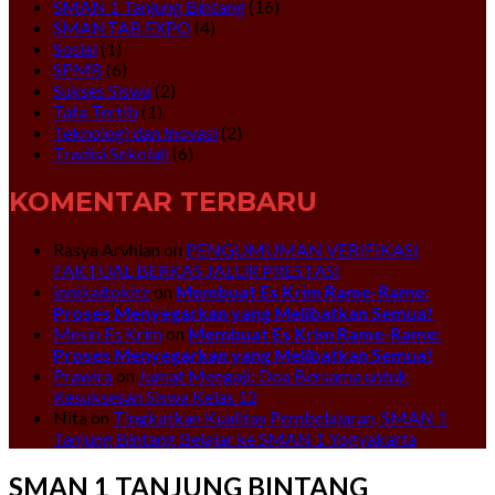
SMAN 1 Tanjung Bintang
(16)
SMANTAB EXPO
(4)
Sosial
(1)
SPMB
(6)
Sukses Siswa
(2)
Tata Tertib
(1)
Teknologi dan Inovasi
(2)
Tradisi Sekolah
(6)
KOMENTAR TERBARU
Rasya Arvhian
on
PENGUMUMAN VERIFIKASI
FAKTUAL BERKAS JALUR PRESTASI
jonikaitokitz
on
Membuat Es Krim Rame-Rame:
Proses Menyegarkan yang Melibatkan Semua!
Mesin Es Krim
on
Membuat Es Krim Rame-Rame:
Proses Menyegarkan yang Melibatkan Semua!
Prawira
on
Jumat Mengaji: Doa Bersama untuk
Kesuksesan Siswa Kelas 12
Nita
on
Tingkatkan Kualitas Pembelajaran, SMAN 1
Tanjung Bintang Belajar ke SMAN 1 Yogyakarta
SMAN 1 TANJUNG BINTANG