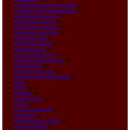
Pendidikan dan Ekstrakurikuler
(6)
Pendidikan dan Kewirausahaan
(1)
Pendidikan Demokrasi
(2)
Pendidikan Karakter
(5)
Pendidikan Kesehatan
(3)
Pendidikan Luar Kelas
(2)
Pendidikan Nilai
(1)
Pendidikan Remaja
(2)
Pendidikan Seni
(3)
Pengembangan Diri
(3)
Pengembangan Karakter
(4)
Pengumuman
(65)
Peran Guru dan Staf
(5)
Perayaan dan Acara Sekolah
(4)
PMR
(1)
PPDB
(47)
Pramuka
(3)
Prestasi Siswa
(5)
Profile
(7)
Proyek Pendidikan
(2)
Ramadhan
(3)
Semangat dan Dedikasi
(3)
Seni Pertunjukan
(1)