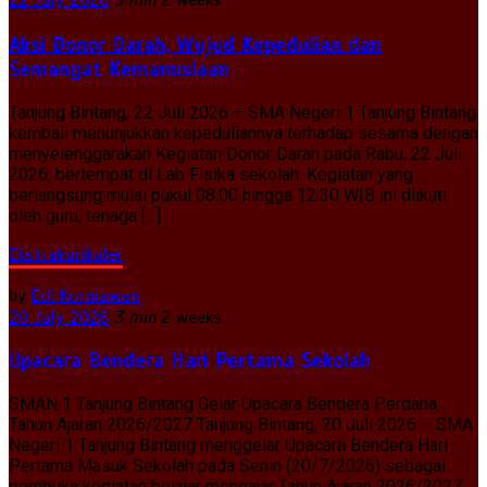
22 July 2026
3 min
2 weeks
Aksi Donor Darah, Wujud Kepedulian dan
Semangat Kemanusiaan
Tanjung Bintang, 22 Juli 2026 – SMA Negeri 1 Tanjung Bintang
kembali menunjukkan kepeduliannya terhadap sesama dengan
menyelenggarakan Kegiatan Donor Darah pada Rabu, 22 Juli
2026, bertempat di Lab Fisika sekolah. Kegiatan yang
berlangsung mulai pukul 08.00 hingga 12.30 WIB ini diikuti
oleh guru, tenaga […]
Ekstrakurikuler
by
Edi Kurniawan
20 July 2026
3 min
2 weeks
Upacara Bendera Hari Pertama Sekolah
SMAN 1 Tanjung Bintang Gelar Upacara Bendera Perdana
Tahun Ajaran 2026/2027 Tanjung Bintang, 20 Juli 2026 – SMA
Negeri 1 Tanjung Bintang menggelar Upacara Bendera Hari
Pertama Masuk Sekolah pada Senin (20/7/2026) sebagai
pembuka kegiatan belajar mengajar Tahun Ajaran 2026/2027.