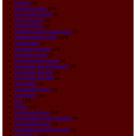
Disiplin
(1)
Ekstrakurikuler
(69)
Gaya Hidup Sehat
(8)
Hari Nasional
(1)
Inisiatif Siswa
(2)
Integritas dan Transparansi
(1)
KABAR SMANTAB
(103)
Keagamaan
(2)
Kegiatan Sekolah
(29)
Kegiatan Sosial
(2)
Kepemimpinan Siswa
(4)
Kesehatan dan Kebugaran
(3)
Kesehatan Remaja
(3)
Kesehatan Sekolah
(6)
Kesiswaan
(1)
Kreativitas Siswa
(4)
Kurikulum
(31)
Lini
(39)
MPLS
(21)
Partisipasi Siswa
(14)
Pembangunan Masa Depan
(4)
Pembinaan Siswa
(7)
Pemilihan Pemimpin Siswa
(1)
Pendidikan
(15)