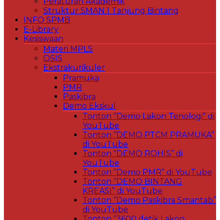
Peraturan Akademik
Struktur SMAN 1 Tanjung Bintang
INFO SPMB
E-Library
Kesiswaan
Materi MPLS
OSIS
Ekstrakurikuler
Pramuka
PMR
Paskibra
Demo Ekskul
Tonton “Demo Lakon Tenologi” di
YouTube
Tonton “DEMO PTCM PRAMUKA”
di YouTube
Tonton “DEMO ROHIS” di
YouTube
Tonton “Demo PMR” di YouTube
Tonton “DEMO BINTANG
KREASI” di YouTube
Tonton “Demo Paskibra Smantab”
di YouTube
Tonton “3600 detik Lakon