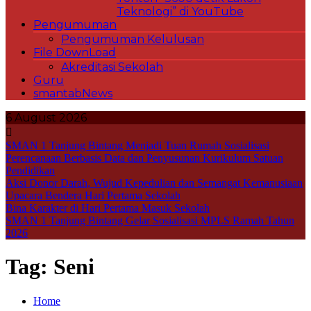
Teknologi” di YouTube
Pengumuman
Pengumuman Kelulusan
File DownLoad
Akreditasi Sekolah
Guru
smantabNews
6 August 2026
SMAN 1 Tanjung Bintang Menjadi Tuan Rumah Sosialisasi
Perencanaan Berbasis Data dan Penyusunan Kurikulum Satuan
Pendidikan
Aksi Donor Darah, Wujud Kepedulian dan Semangat Kemanusiaan
Upacara Bendera Hari Pertama Sekolah
Bina Karakter di Hari Pertama Masuk Sekolah
SMAN 1 Tanjung Bintang Gelar Sosialisasi MPLS Ramah Tahun
2026
Tag:
Seni
Home