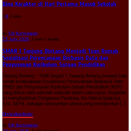
Bina Karakter di Hari Pertama Masuk Sekolah
0
2 min
by
Edi Kurniawan
23 July 2026
3 min
2 weeks
SMAN 1 Tanjung Bintang Menjadi Tuan Rumah
Sosialisasi Perencanaan Berbasis Data dan
Penyusunan Kurikulum Satuan Pendidikan
Tanjung Bintang – SMA Negeri 1 Tanjung Bintang menjadi tuan
rumah pelaksanaan Sosialisasi Perencanaan Berbasis Data
(PBD) dan Penyusunan Kurikulum Satuan Pendidikan (KSP)
yang diikuti oleh sekolah-sekolah dalam satu rayon. Kegiatan
ini menghadirkan Pengawas Pembina, Ibu Hatma Syukriya,
S.Si., M.Pd., sebagai narasumber utama yang memberikan […]
Ekstrakurikuler
by
Edi Kurniawan