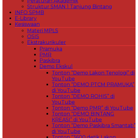
Peraturan Akademik
Struktur SMAN 1 Tanjung Bintang
INFO SPMB
E-Library
Kesiswaan
Materi MPLS
OSIS
Ekstrakurikuler
Pramuka
PMR
Paskibra
Demo Ekskul
Tonton “Demo Lakon Tenologi” di
YouTube
Tonton “DEMO PTCM PRAMUKA”
di YouTube
Tonton “DEMO ROHIS” di
YouTube
Tonton “Demo PMR” di YouTube
Tonton “DEMO BINTANG
KREASI” di YouTube
Tonton “Demo Paskibra Smantab”
di YouTube
Tonton “3600 detik Lakon