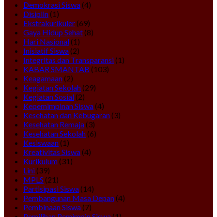
Demokrasi Siswa
(4)
Disiplin
(1)
Ekstrakurikuler
(69)
Gaya Hidup Sehat
(8)
Hari Nasional
(1)
Inisiatif Siswa
(2)
Integritas dan Transparansi
(1)
KABAR SMANTAB
(103)
Keagamaan
(2)
Kegiatan Sekolah
(29)
Kegiatan Sosial
(2)
Kepemimpinan Siswa
(4)
Kesehatan dan Kebugaran
(3)
Kesehatan Remaja
(3)
Kesehatan Sekolah
(6)
Kesiswaan
(1)
Kreativitas Siswa
(4)
Kurikulum
(31)
Lini
(39)
MPLS
(21)
Partisipasi Siswa
(14)
Pembangunan Masa Depan
(4)
Pembinaan Siswa
(7)
Pemilihan Pemimpin Siswa
(1)