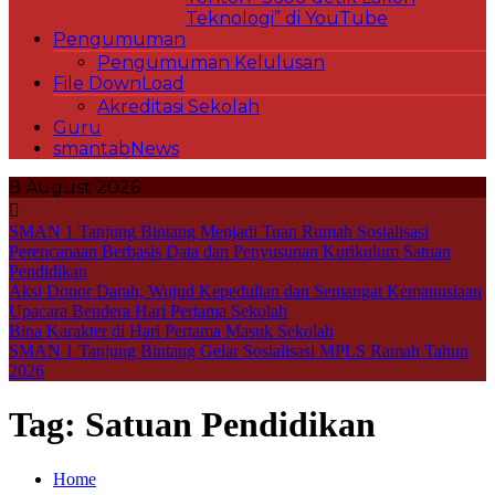
Teknologi” di YouTube
Pengumuman
Pengumuman Kelulusan
File DownLoad
Akreditasi Sekolah
Guru
smantabNews
8 August 2026
SMAN 1 Tanjung Bintang Menjadi Tuan Rumah Sosialisasi
Perencanaan Berbasis Data dan Penyusunan Kurikulum Satuan
Pendidikan
Aksi Donor Darah, Wujud Kepedulian dan Semangat Kemanusiaan
Upacara Bendera Hari Pertama Sekolah
Bina Karakter di Hari Pertama Masuk Sekolah
SMAN 1 Tanjung Bintang Gelar Sosialisasi MPLS Ramah Tahun
2026
Tag:
Satuan Pendidikan
Home