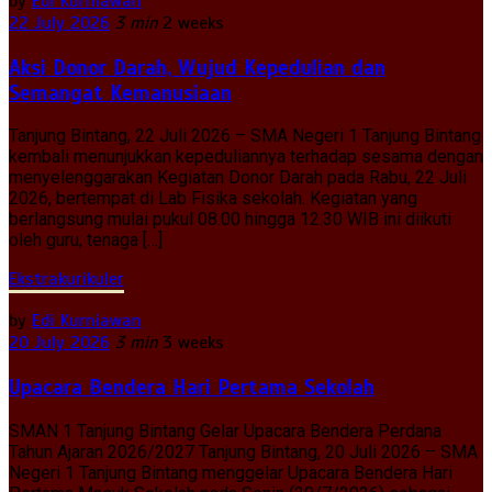
by
Edi Kurniawan
22 July 2026
3 min
2 weeks
Aksi Donor Darah, Wujud Kepedulian dan
Semangat Kemanusiaan
Tanjung Bintang, 22 Juli 2026 – SMA Negeri 1 Tanjung Bintang
kembali menunjukkan kepeduliannya terhadap sesama dengan
menyelenggarakan Kegiatan Donor Darah pada Rabu, 22 Juli
2026, bertempat di Lab Fisika sekolah. Kegiatan yang
berlangsung mulai pukul 08.00 hingga 12.30 WIB ini diikuti
oleh guru, tenaga […]
Ekstrakurikuler
by
Edi Kurniawan
20 July 2026
3 min
3 weeks
Upacara Bendera Hari Pertama Sekolah
SMAN 1 Tanjung Bintang Gelar Upacara Bendera Perdana
Tahun Ajaran 2026/2027 Tanjung Bintang, 20 Juli 2026 – SMA
Negeri 1 Tanjung Bintang menggelar Upacara Bendera Hari