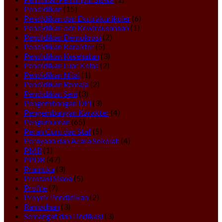
Pendidikan
(15)
Pendidikan dan Ekstrakurikuler
(6)
Pendidikan dan Kewirausahaan
(1)
Pendidikan Demokrasi
(2)
Pendidikan Karakter
(5)
Pendidikan Kesehatan
(3)
Pendidikan Luar Kelas
(2)
Pendidikan Nilai
(1)
Pendidikan Remaja
(2)
Pendidikan Seni
(3)
Pengembangan Diri
(3)
Pengembangan Karakter
(4)
Pengumuman
(65)
Peran Guru dan Staf
(5)
Perayaan dan Acara Sekolah
(4)
PMR
(1)
PPDB
(47)
Pramuka
(3)
Prestasi Siswa
(5)
Profile
(7)
Proyek Pendidikan
(2)
Ramadhan
(3)
Semangat dan Dedikasi
(3)