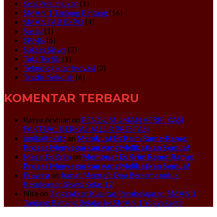
Seni Pertunjukan
(1)
SMAN 1 Tanjung Bintang
(16)
SMANTAB EXPO
(4)
Sosial
(1)
SPMB
(6)
Sukses Siswa
(2)
Tata Tertib
(1)
Teknologi dan Inovasi
(2)
Tradisi Sekolah
(6)
KOMENTAR TERBARU
Rasya Arvhian
on
PENGUMUMAN VERIFIKASI
FAKTUAL BERKAS JALUR PRESTASI
jonikaitokitz
on
Membuat Es Krim Rame-Rame:
Proses Menyegarkan yang Melibatkan Semua!
Mesin Es Krim
on
Membuat Es Krim Rame-Rame:
Proses Menyegarkan yang Melibatkan Semua!
Prawira
on
Jumat Mengaji: Doa Bersama untuk
Kesuksesan Siswa Kelas 12
Nita
on
Tingkatkan Kualitas Pembelajaran, SMAN 1
Tanjung Bintang Belajar ke SMAN 1 Yogyakarta