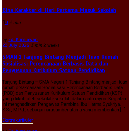
Bina Karakter di Hari Pertama Masuk Sekolah
0
2 min
by
Edi Kurniawan
23 July 2026
3 min
2 weeks
SMAN 1 Tanjung Bintang Menjadi Tuan Rumah
Sosialisasi Perencanaan Berbasis Data dan
Penyusunan Kurikulum Satuan Pendidikan
Tanjung Bintang – SMA Negeri 1 Tanjung Bintang menjadi tuan
rumah pelaksanaan Sosialisasi Perencanaan Berbasis Data
(PBD) dan Penyusunan Kurikulum Satuan Pendidikan (KSP)
yang diikuti oleh sekolah-sekolah dalam satu rayon. Kegiatan
ini menghadirkan Pengawas Pembina, Ibu Hatma Syukriya,
S.Si., M.Pd., sebagai narasumber utama yang memberikan […]
Ekstrakurikuler