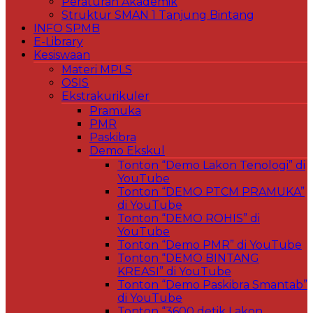
Peraturan Akademik
Struktur SMAN 1 Tanjung Bintang
INFO SPMB
E-Library
Kesiswaan
Materi MPLS
OSIS
Ekstrakurikuler
Pramuka
PMR
Paskibra
Demo Ekskul
Tonton “Demo Lakon Tenologi” di
YouTube
Tonton “DEMO PTCM PRAMUKA”
di YouTube
Tonton “DEMO ROHIS” di
YouTube
Tonton “Demo PMR” di YouTube
Tonton “DEMO BINTANG
KREASI” di YouTube
Tonton “Demo Paskibra Smantab”
di YouTube
Tonton “3600 detik Lakon