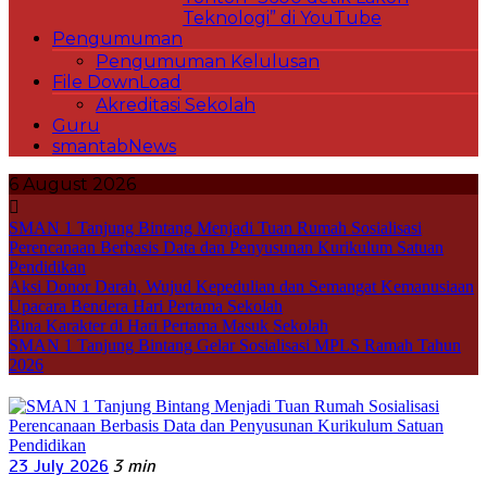
Teknologi” di YouTube
Pengumuman
Pengumuman Kelulusan
File DownLoad
Akreditasi Sekolah
Guru
smantabNews
6 August 2026
SMAN 1 Tanjung Bintang Menjadi Tuan Rumah Sosialisasi
Perencanaan Berbasis Data dan Penyusunan Kurikulum Satuan
Pendidikan
Aksi Donor Darah, Wujud Kepedulian dan Semangat Kemanusiaan
Upacara Bendera Hari Pertama Sekolah
Bina Karakter di Hari Pertama Masuk Sekolah
SMAN 1 Tanjung Bintang Gelar Sosialisasi MPLS Ramah Tahun
2026
23 July 2026
3 min