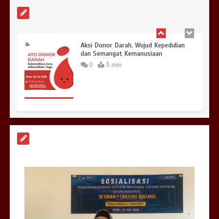
Aksi Donor Darah, Wujud Kepedulian
dan Semangat Kemanusiaan
0
3 min
Upacara Bendera Hari Pertama
Sekolah
0
3 min
Bina Karakter di Hari Pertama Masuk