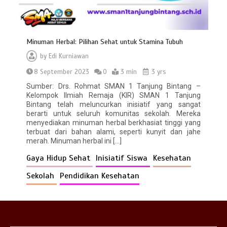
Minuman Herbal: Pilihan Sehat untuk Stamina Tubuh
by
Edi Kurniawan
8 September 2023
0
3 min
3 yrs
Sumber: Drs. Rohmat SMAN 1 Tanjung Bintang –
Kelompok Ilmiah Remaja (KIR) SMAN 1 Tanjung
Bina Karakter di Hari Pertama Masuk
Bintang telah meluncurkan inisiatif yang sangat
Sekolah
berarti untuk seluruh komunitas sekolah. Mereka
0
2 min
menyediakan minuman herbal berkhasiat tinggi yang
terbuat dari bahan alami, seperti kunyit dan jahe
merah. Minuman herbal ini […]
Gaya Hidup Sehat
Inisiatif Siswa
Kesehatan
Sekolah
Pendidikan Kesehatan
SMAN 1 Tanjung Bintang Menjadi Tuan
Rumah Sosialisasi Perencanaan
Berbasis Data dan Penyusunan
Kurikulum Satuan Pendidikan
0
3 min