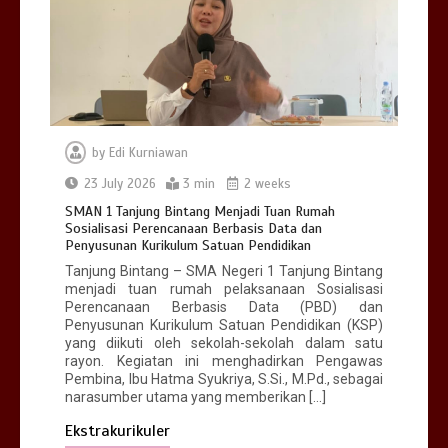
Sekolah
0
2 min
by
Edi Kurniawan
SMAN 1 Tanjung Bintang Menjadi Tuan
Rumah Sosialisasi Perencanaan
23 July 2026
3 min
2 weeks
Berbasis Data dan Penyusunan
SMAN 1 Tanjung Bintang Menjadi Tuan Rumah
Kurikulum Satuan Pendidikan
Sosialisasi Perencanaan Berbasis Data dan
0
3 min
Penyusunan Kurikulum Satuan Pendidikan
Tanjung Bintang – SMA Negeri 1 Tanjung Bintang
menjadi tuan rumah pelaksanaan Sosialisasi
Perencanaan Berbasis Data (PBD) dan
Penyusunan Kurikulum Satuan Pendidikan (KSP)
yang diikuti oleh sekolah-sekolah dalam satu
rayon. Kegiatan ini menghadirkan Pengawas
Pembina, Ibu Hatma Syukriya, S.Si., M.Pd., sebagai
narasumber utama yang memberikan […]
Ekstrakurikuler