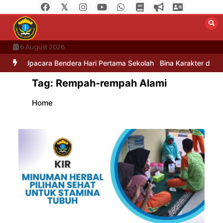
Skip
to
content
6 August 2026
n
Upacara Bendera Hari Pertama Sekolah
Bina Karakter di Hari 
Tag:
Rempah-rempah Alami
Home