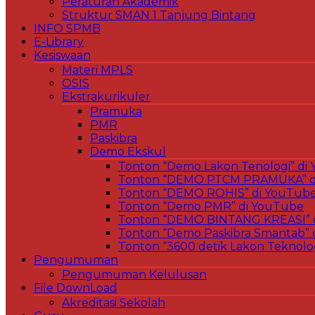
Peraturan Akademik
Struktur SMAN 1 Tanjung Bintang
INFO SPMB
E-Library
Kesiswaan
Materi MPLS
OSIS
Ekstrakurikuler
Pramuka
PMR
Paskibra
Demo Ekskul
Tonton “Demo Lakon Tenologi” di
Tonton “DEMO PTCM PRAMUKA” d
Tonton “DEMO ROHIS” di YouTub
Tonton “Demo PMR” di YouTube
Tonton “DEMO BINTANG KREASI” 
Tonton “Demo Paskibra Smantab” 
Tonton “3600 detik Lakon Teknolo
Pengumuman
Pengumuman Kelulusan
File DownLoad
Akreditasi Sekolah