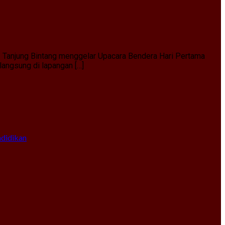
1 Tanjung Bintang menggelar Upacara Bendera Hari Pertama
angsung di lapangan […]
ndidikan