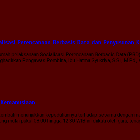
lisasi Perencanaan Berbasis Data dan Penyusunan K
 rumah pelaksanaan Sosialisasi Perencanaan Berbasis Data (PBD
menghadirkan Pengawas Pembina, Ibu Hatma Syukriya, S.Si., M.Pd.
 Kemanusiaan
g kembali menunjukkan kepeduliannya terhadap sesama dengan me
g mulai pukul 08.00 hingga 12.30 WIB ini diikuti oleh guru, tena