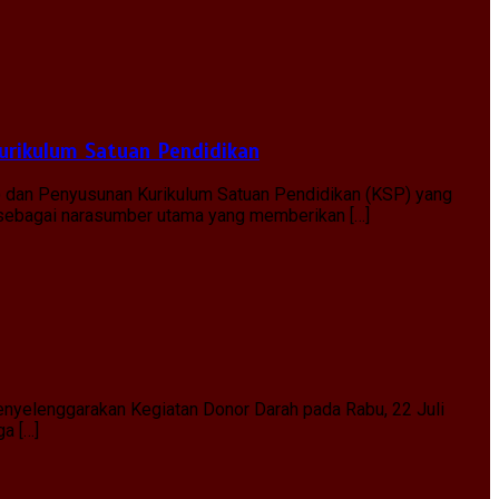
urikulum Satuan Pendidikan
) dan Penyusunan Kurikulum Satuan Pendidikan (KSP) yang
, sebagai narasumber utama yang memberikan […]
nyelenggarakan Kegiatan Donor Darah pada Rabu, 22 Juli
ga […]