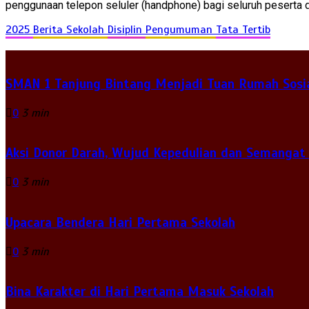
penggunaan telepon seluler (handphone) bagi seluruh peserta d
2025
Berita Sekolah
Disiplin
Pengumuman
Tata Tertib
SMAN 1 Tanjung Bintang Menjadi Tuan Rumah Sosia
0
3 min
Aksi Donor Darah, Wujud Kepedulian dan Semangat
0
3 min
Upacara Bendera Hari Pertama Sekolah
0
3 min
Bina Karakter di Hari Pertama Masuk Sekolah