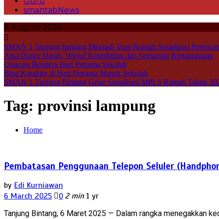
Guru
smantabNews
8 August 2026
SMAN 1 Tanjung Bintang Menjadi Tuan Rumah Sosialisasi Perencan
Aksi Donor Darah, Wujud Kepedulian dan Semangat Kemanusiaan
Upacara Bendera Hari Pertama Sekolah
Bina Karakter di Hari Pertama Masuk Sekolah
SMAN 1 Tanjung Bintang Gelar Sosialisasi MPLS Ramah Tahun 20
Tag:
provinsi lampung
Home
Pembatasan Penggunaan Telepon Seluler (Handphon
by
Edi Kurniawan
6 March 2025
0
2 min
1 yr
Tanjung Bintang, 6 Maret 2025 — Dalam rangka menegakkan ked