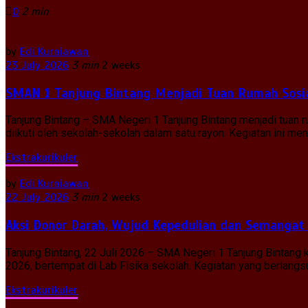
0
2 min
by
Edi Kurniawan
23 July 2026
3 min
2 weeks
SMAN 1 Tanjung Bintang Menjadi Tuan Rumah Sosia
Tanjung Bintang – SMA Negeri 1 Tanjung Bintang menjadi tuan
diikuti oleh sekolah-sekolah dalam satu rayon. Kegiatan ini 
Ekstrakurikuler
by
Edi Kurniawan
22 July 2026
3 min
2 weeks
Aksi Donor Darah, Wujud Kepedulian dan Semangat
Tanjung Bintang, 22 Juli 2026 – SMA Negeri 1 Tanjung Bintan
2026, bertempat di Lab Fisika sekolah. Kegiatan yang berlangsun
Ekstrakurikuler