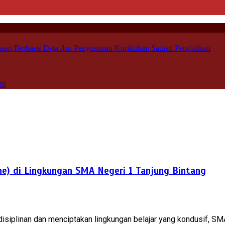
aan Berbasis Data dan Penyusunan Kurikulum Satuan Pendidikan
26
e) di Lingkungan SMA Negeri 1 Tanjung Bintang
isiplinan dan menciptakan lingkungan belajar yang kondusif, S