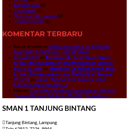
Sukses Siswa
(2)
Tata Tertib
(1)
Teknologi dan Inovasi
(2)
Tradisi Sekolah
(6)
KOMENTAR TERBARU
Rasya Arvhian
on
PENGUMUMAN VERIFIKASI
FAKTUAL BERKAS JALUR PRESTASI
jonikaitokitz
on
Membuat Es Krim Rame-Rame:
Proses Menyegarkan yang Melibatkan Semua!
Mesin Es Krim
on
Membuat Es Krim Rame-Rame:
Proses Menyegarkan yang Melibatkan Semua!
Prawira
on
Jumat Mengaji: Doa Bersama untuk
Kesuksesan Siswa Kelas 12
Nita
on
Tingkatkan Kualitas Pembelajaran, SMAN 1
Tanjung Bintang Belajar ke SMAN 1 Yogyakarta
SMAN 1 TANJUNG BINTANG
Tanjung Bintang, Lampung
Telp 62812-7236-9944