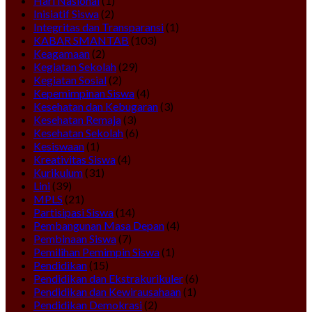
Hari Nasional
(1)
Inisiatif Siswa
(2)
Integritas dan Transparansi
(1)
KABAR SMANTAB
(103)
Keagamaan
(2)
Kegiatan Sekolah
(29)
Kegiatan Sosial
(2)
Kepemimpinan Siswa
(4)
Kesehatan dan Kebugaran
(3)
Kesehatan Remaja
(3)
Kesehatan Sekolah
(6)
Kesiswaan
(1)
Kreativitas Siswa
(4)
Kurikulum
(31)
Lini
(39)
MPLS
(21)
Partisipasi Siswa
(14)
Pembangunan Masa Depan
(4)
Pembinaan Siswa
(7)
Pemilihan Pemimpin Siswa
(1)
Pendidikan
(15)
Pendidikan dan Ekstrakurikuler
(6)
Pendidikan dan Kewirausahaan
(1)
Pendidikan Demokrasi
(2)