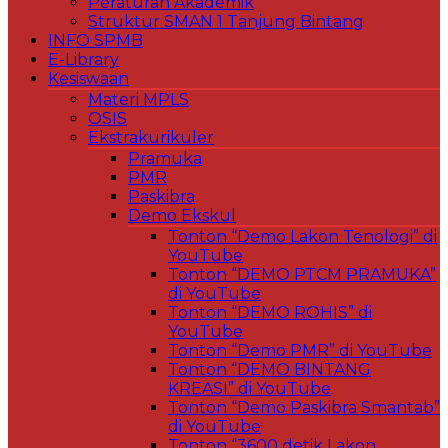
Peraturan Akademik
Struktur SMAN 1 Tanjung Bintang
INFO SPMB
E-Library
Kesiswaan
Materi MPLS
OSIS
Ekstrakurikuler
Pramuka
PMR
Paskibra
Demo Ekskul
Tonton “Demo Lakon Tenologi” di
YouTube
Tonton “DEMO PTCM PRAMUKA”
di YouTube
Tonton “DEMO ROHIS” di
YouTube
Tonton “Demo PMR” di YouTube
Tonton “DEMO BINTANG
KREASI” di YouTube
Tonton “Demo Paskibra Smantab”
di YouTube
Tonton “3600 detik Lakon