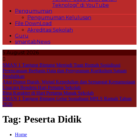
Teknologi” di YouTube
Pengumuman
Pengumuman Kelulusan
File DownLoad
Akreditasi Sekolah
Guru
smantabNews
5 August 2026
SMAN 1 Tanjung Bintang Menjadi Tuan Rumah Sosialisasi
Perencanaan Berbasis Data dan Penyusunan Kurikulum Satuan
Pendidikan
Aksi Donor Darah, Wujud Kepedulian dan Semangat Kemanusiaan
Upacara Bendera Hari Pertama Sekolah
Bina Karakter di Hari Pertama Masuk Sekolah
SMAN 1 Tanjung Bintang Gelar Sosialisasi MPLS Ramah Tahun
2026
Tag:
Peserta Didik
Home