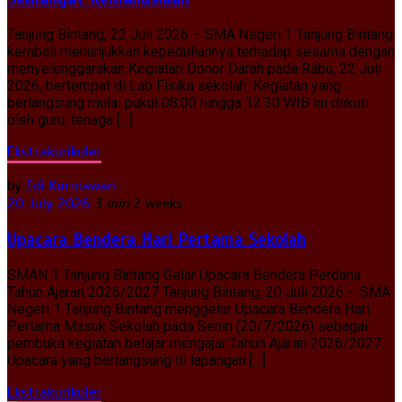
Tanjung Bintang, 22 Juli 2026 – SMA Negeri 1 Tanjung Bintang
kembali menunjukkan kepeduliannya terhadap sesama dengan
menyelenggarakan Kegiatan Donor Darah pada Rabu, 22 Juli
2026, bertempat di Lab Fisika sekolah. Kegiatan yang
berlangsung mulai pukul 08.00 hingga 12.30 WIB ini diikuti
oleh guru, tenaga […]
Ekstrakurikuler
by
Edi Kurniawan
20 July 2026
3 min
2 weeks
Upacara Bendera Hari Pertama Sekolah
SMAN 1 Tanjung Bintang Gelar Upacara Bendera Perdana
Tahun Ajaran 2026/2027 Tanjung Bintang, 20 Juli 2026 – SMA
Negeri 1 Tanjung Bintang menggelar Upacara Bendera Hari
Pertama Masuk Sekolah pada Senin (20/7/2026) sebagai
pembuka kegiatan belajar mengajar Tahun Ajaran 2026/2027.
Upacara yang berlangsung di lapangan […]
Ekstrakurikuler