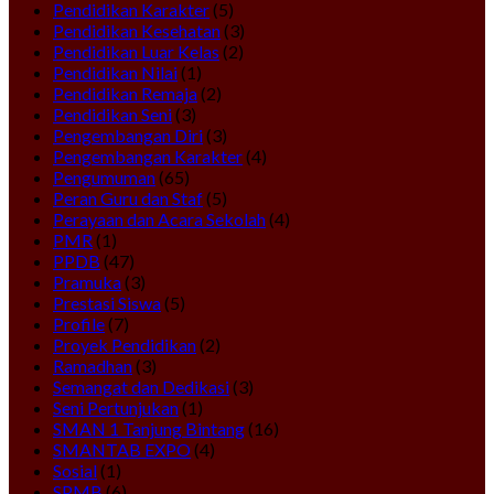
Pendidikan Karakter
(5)
Pendidikan Kesehatan
(3)
Pendidikan Luar Kelas
(2)
Pendidikan Nilai
(1)
Pendidikan Remaja
(2)
Pendidikan Seni
(3)
Pengembangan Diri
(3)
Pengembangan Karakter
(4)
Pengumuman
(65)
Peran Guru dan Staf
(5)
Perayaan dan Acara Sekolah
(4)
PMR
(1)
PPDB
(47)
Pramuka
(3)
Prestasi Siswa
(5)
Profile
(7)
Proyek Pendidikan
(2)
Ramadhan
(3)
Semangat dan Dedikasi
(3)
Seni Pertunjukan
(1)
SMAN 1 Tanjung Bintang
(16)
SMANTAB EXPO
(4)
Sosial
(1)
SPMB
(6)