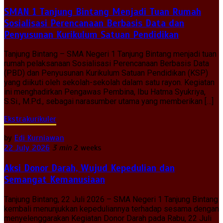
SMAN 1 Tanjung Bintang Menjadi Tuan Rumah
Sosialisasi Perencanaan Berbasis Data dan
Penyusunan Kurikulum Satuan Pendidikan
Tanjung Bintang – SMA Negeri 1 Tanjung Bintang menjadi tuan
rumah pelaksanaan Sosialisasi Perencanaan Berbasis Data
(PBD) dan Penyusunan Kurikulum Satuan Pendidikan (KSP)
yang diikuti oleh sekolah-sekolah dalam satu rayon. Kegiatan
ini menghadirkan Pengawas Pembina, Ibu Hatma Syukriya,
S.Si., M.Pd., sebagai narasumber utama yang memberikan […]
Ekstrakurikuler
by
Edi Kurniawan
22 July 2026
3 min
2 weeks
Aksi Donor Darah, Wujud Kepedulian dan
Semangat Kemanusiaan
Tanjung Bintang, 22 Juli 2026 – SMA Negeri 1 Tanjung Bintang
kembali menunjukkan kepeduliannya terhadap sesama dengan
menyelenggarakan Kegiatan Donor Darah pada Rabu, 22 Juli