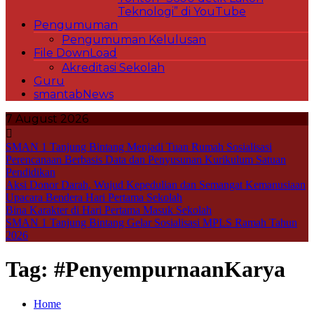
Teknologi” di YouTube
Pengumuman
Pengumuman Kelulusan
File DownLoad
Akreditasi Sekolah
Guru
smantabNews
7 August 2026
SMAN 1 Tanjung Bintang Menjadi Tuan Rumah Sosialisasi
Perencanaan Berbasis Data dan Penyusunan Kurikulum Satuan
Pendidikan
Aksi Donor Darah, Wujud Kepedulian dan Semangat Kemanusiaan
Upacara Bendera Hari Pertama Sekolah
Bina Karakter di Hari Pertama Masuk Sekolah
SMAN 1 Tanjung Bintang Gelar Sosialisasi MPLS Ramah Tahun
2026
Tag:
#PenyempurnaanKarya
Home