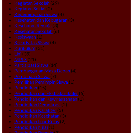
Kegiatan Sekolah
(29)
Kegiatan Sosial
(2)
Kepemimpinan Siswa
(4)
Kesehatan dan Kebugaran
(3)
Kesehatan Remaja
(3)
Kesehatan Sekolah
(6)
Kesiswaan
(1)
Kreativitas Siswa
(4)
Kurikulum
(31)
Lini
(39)
MPLS
(21)
Partisipasi Siswa
(14)
Pembangunan Masa Depan
(4)
Pembinaan Siswa
(7)
Pemilihan Pemimpin Siswa
(1)
Pendidikan
(15)
Pendidikan dan Ekstrakurikuler
(6)
Pendidikan dan Kewirausahaan
(1)
Pendidikan Demokrasi
(2)
Pendidikan Karakter
(5)
Pendidikan Kesehatan
(3)
Pendidikan Luar Kelas
(2)
Pendidikan Nilai
(1)
Pendidikan Remaja
(2)