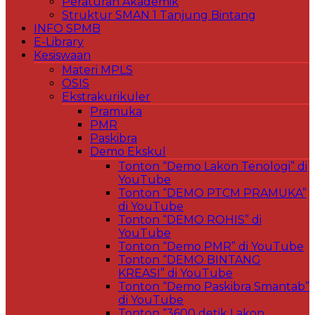
Peraturan Akademik
Struktur SMAN 1 Tanjung Bintang
INFO SPMB
E-Library
Kesiswaan
Materi MPLS
OSIS
Ekstrakurikuler
Pramuka
PMR
Paskibra
Demo Ekskul
Tonton “Demo Lakon Tenologi” di
YouTube
Tonton “DEMO PTCM PRAMUKA”
di YouTube
Tonton “DEMO ROHIS” di
YouTube
Tonton “Demo PMR” di YouTube
Tonton “DEMO BINTANG
KREASI” di YouTube
Tonton “Demo Paskibra Smantab”
di YouTube
Tonton “3600 detik Lakon