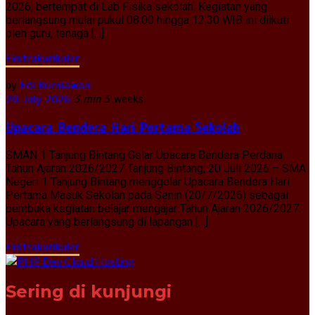
2026, bertempat di Lab Fisika sekolah. Kegiatan yang
berlangsung mulai pukul 08.00 hingga 12.30 WIB ini diikuti
oleh guru, tenaga […]
Ekstrakurikuler
by
Edi Kurniawan
20 July 2026
3 min
3 weeks
Upacara Bendera Hari Pertama Sekolah
SMAN 1 Tanjung Bintang Gelar Upacara Bendera Perdana
Tahun Ajaran 2026/2027 Tanjung Bintang, 20 Juli 2026 – SMA
Negeri 1 Tanjung Bintang menggelar Upacara Bendera Hari
Pertama Masuk Sekolah pada Senin (20/7/2026) sebagai
pembuka kegiatan belajar mengajar Tahun Ajaran 2026/2027.
Upacara yang berlangsung di lapangan […]
Ekstrakurikuler
Sering di kunjungi