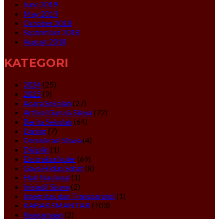
June 2019
May 2019
October 2018
September 2018
August 2018
KATEGORI
2024
(25)
2025
(9)
Acara Sekolah
(27)
Artikel Guru & Siswa
(72)
Berita Sekolah
(64)
Daring
(7)
Demokrasi Siswa
(4)
Disiplin
(1)
Ekstrakurikuler
(69)
Gaya Hidup Sehat
(8)
Hari Nasional
(1)
Inisiatif Siswa
(2)
Integritas dan Transparansi
(1)
KABAR SMANTAB
(103)
Keagamaan
(2)