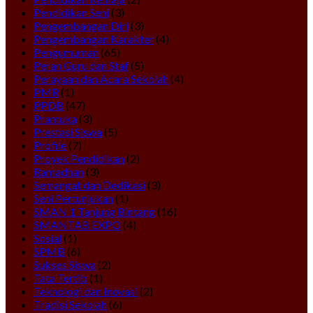
Pendidikan Seni
(3)
Pengembangan Diri
(3)
Pengembangan Karakter
(4)
Pengumuman
(65)
Peran Guru dan Staf
(5)
Perayaan dan Acara Sekolah
(4)
PMR
(1)
PPDB
(47)
Pramuka
(3)
Prestasi Siswa
(5)
Profile
(7)
Proyek Pendidikan
(2)
Ramadhan
(3)
Semangat dan Dedikasi
(3)
Seni Pertunjukan
(1)
SMAN 1 Tanjung Bintang
(16)
SMANTAB EXPO
(4)
Sosial
(1)
SPMB
(6)
Sukses Siswa
(2)
Tata Tertib
(1)
Teknologi dan Inovasi
(2)
Tradisi Sekolah
(6)