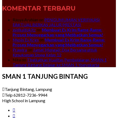
KOMENTAR TERBARU
Rasya Arvhian
on
PENGUMUMAN VERIFIKASI
FAKTUAL BERKAS JALUR PRESTASI
jonikaitokitz
on
Membuat Es Krim Rame-Rame:
Proses Menyegarkan yang Melibatkan Semua!
Mesin Es Krim
on
Membuat Es Krim Rame-Rame:
Proses Menyegarkan yang Melibatkan Semua!
Prawira
on
Jumat Mengaji: Doa Bersama untuk
Kesuksesan Siswa Kelas 12
Nita
on
Tingkatkan Kualitas Pembelajaran, SMAN 1
Tanjung Bintang Belajar ke SMAN 1 Yogyakarta
SMAN 1 TANJUNG BINTANG
Tanjung Bintang, Lampung
Telp 62812-7236-9944
High School in Lampung