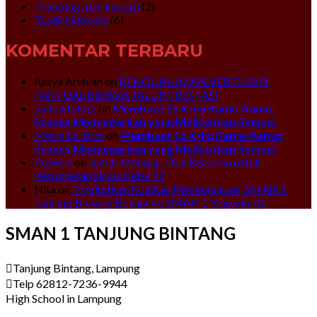
Teknologi dan Inovasi
(2)
Tradisi Sekolah
(6)
KOMENTAR TERBARU
Rasya Arvhian
on
PENGUMUMAN VERIFIKASI
FAKTUAL BERKAS JALUR PRESTASI
jonikaitokitz
on
Membuat Es Krim Rame-Rame:
Proses Menyegarkan yang Melibatkan Semua!
Mesin Es Krim
on
Membuat Es Krim Rame-Rame:
Proses Menyegarkan yang Melibatkan Semua!
Prawira
on
Jumat Mengaji: Doa Bersama untuk
Kesuksesan Siswa Kelas 12
Nita
on
Tingkatkan Kualitas Pembelajaran, SMAN 1
Tanjung Bintang Belajar ke SMAN 1 Yogyakarta
SMAN 1 TANJUNG BINTANG
Tanjung Bintang, Lampung
Telp 62812-7236-9944
High School in Lampung