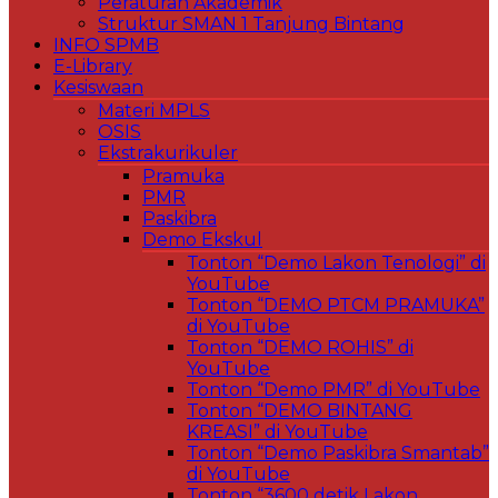
Peraturan Akademik
Struktur SMAN 1 Tanjung Bintang
INFO SPMB
E-Library
Kesiswaan
Materi MPLS
OSIS
Ekstrakurikuler
Pramuka
PMR
Paskibra
Demo Ekskul
Tonton “Demo Lakon Tenologi” di
YouTube
Tonton “DEMO PTCM PRAMUKA”
di YouTube
Tonton “DEMO ROHIS” di
YouTube
Tonton “Demo PMR” di YouTube
Tonton “DEMO BINTANG
KREASI” di YouTube
Tonton “Demo Paskibra Smantab”
di YouTube
Tonton “3600 detik Lakon