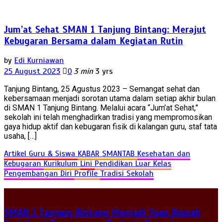
Jum’at Sehat SMAN 1 Tanjung Bintang: Merajut
Kebugaran Bersama dalam Kegiatan Rutin
by
Edi Kurniawan
25 August 2023
0
3 min
3 yrs
Tanjung Bintang, 25 Agustus 2023 – Semangat sehat dan
kebersamaan menjadi sorotan utama dalam setiap akhir bulan
di SMAN 1 Tanjung Bintang. Melalui acara “Jum’at Sehat,”
sekolah ini telah menghadirkan tradisi yang mempromosikan
gaya hidup aktif dan kebugaran fisik di kalangan guru, staf tata
usaha, […]
Artikel Guru & Siswa
KABAR SMANTAB
Kesehatan dan
Kebugaran
Kurikulum
Lini
Pendidikan Luar Kelas
Pengembangan Diri
Profile
Tradisi Sekolah
SMAN 1 Tanjung Bintang Menjadi Tuan Rumah