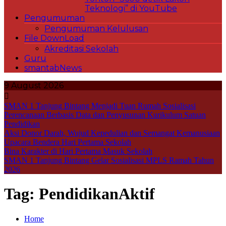
Teknologi” di YouTube
Pengumuman
Pengumuman Kelulusan
File DownLoad
Akreditasi Sekolah
Guru
smantabNews
9 August 2026
SMAN 1 Tanjung Bintang Menjadi Tuan Rumah Sosialisasi
Perencanaan Berbasis Data dan Penyusunan Kurikulum Satuan
Pendidikan
Aksi Donor Darah, Wujud Kepedulian dan Semangat Kemanusiaan
Upacara Bendera Hari Pertama Sekolah
Bina Karakter di Hari Pertama Masuk Sekolah
SMAN 1 Tanjung Bintang Gelar Sosialisasi MPLS Ramah Tahun
2026
Tag:
PendidikanAktif
Home