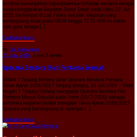
kembali menunjukkan kepeduliannya terhadap sesama dengan
menyelenggarakan Kegiatan Donor Darah pada Rabu, 22 Juli
2026, bertempat di Lab Fisika sekolah. Kegiatan yang
berlangsung mulai pukul 08.00 hingga 12.30 WIB ini diikuti
oleh guru, tenaga […]
Ekstrakurikuler
by
Edi Kurniawan
20 July 2026
3 min
3 weeks
Upacara Bendera Hari Pertama Sekolah
SMAN 1 Tanjung Bintang Gelar Upacara Bendera Perdana
Tahun Ajaran 2026/2027 Tanjung Bintang, 20 Juli 2026 – SMA
Negeri 1 Tanjung Bintang menggelar Upacara Bendera Hari
Pertama Masuk Sekolah pada Senin (20/7/2026) sebagai
pembuka kegiatan belajar mengajar Tahun Ajaran 2026/2027.
Upacara yang berlangsung di lapangan […]
Ekstrakurikuler