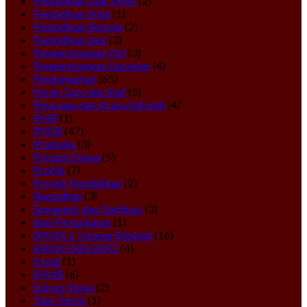
Pendidikan Luar Kelas
(2)
Pendidikan Nilai
(1)
Pendidikan Remaja
(2)
Pendidikan Seni
(3)
Pengembangan Diri
(3)
Pengembangan Karakter
(4)
Pengumuman
(65)
Peran Guru dan Staf
(5)
Perayaan dan Acara Sekolah
(4)
PMR
(1)
PPDB
(47)
Pramuka
(3)
Prestasi Siswa
(5)
Profile
(7)
Proyek Pendidikan
(2)
Ramadhan
(3)
Semangat dan Dedikasi
(3)
Seni Pertunjukan
(1)
SMAN 1 Tanjung Bintang
(16)
SMANTAB EXPO
(4)
Sosial
(1)
SPMB
(6)
Sukses Siswa
(2)
Tata Tertib
(1)