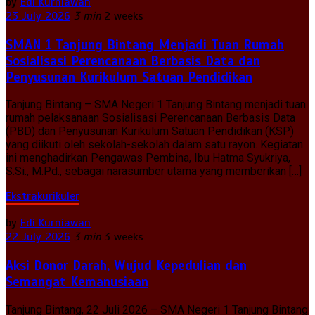
by
Edi Kurniawan
23 July 2026
3 min
2 weeks
SMAN 1 Tanjung Bintang Menjadi Tuan Rumah
Sosialisasi Perencanaan Berbasis Data dan
Penyusunan Kurikulum Satuan Pendidikan
Tanjung Bintang – SMA Negeri 1 Tanjung Bintang menjadi tuan
rumah pelaksanaan Sosialisasi Perencanaan Berbasis Data
(PBD) dan Penyusunan Kurikulum Satuan Pendidikan (KSP)
yang diikuti oleh sekolah-sekolah dalam satu rayon. Kegiatan
ini menghadirkan Pengawas Pembina, Ibu Hatma Syukriya,
S.Si., M.Pd., sebagai narasumber utama yang memberikan […]
Ekstrakurikuler
by
Edi Kurniawan
22 July 2026
3 min
3 weeks
Aksi Donor Darah, Wujud Kepedulian dan
Semangat Kemanusiaan
Tanjung Bintang, 22 Juli 2026 – SMA Negeri 1 Tanjung Bintang