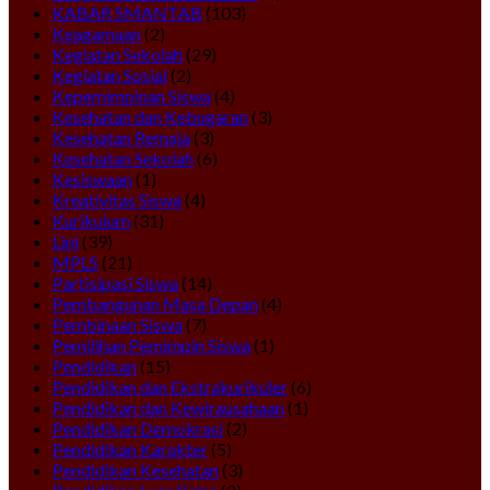
KABAR SMANTAB
(103)
Keagamaan
(2)
Kegiatan Sekolah
(29)
Kegiatan Sosial
(2)
Kepemimpinan Siswa
(4)
Kesehatan dan Kebugaran
(3)
Kesehatan Remaja
(3)
Kesehatan Sekolah
(6)
Kesiswaan
(1)
Kreativitas Siswa
(4)
Kurikulum
(31)
Lini
(39)
MPLS
(21)
Partisipasi Siswa
(14)
Pembangunan Masa Depan
(4)
Pembinaan Siswa
(7)
Pemilihan Pemimpin Siswa
(1)
Pendidikan
(15)
Pendidikan dan Ekstrakurikuler
(6)
Pendidikan dan Kewirausahaan
(1)
Pendidikan Demokrasi
(2)
Pendidikan Karakter
(5)
Pendidikan Kesehatan
(3)