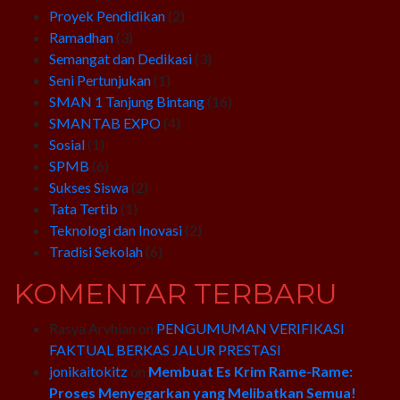
Proyek Pendidikan
(2)
Ramadhan
(3)
Semangat dan Dedikasi
(3)
Seni Pertunjukan
(1)
SMAN 1 Tanjung Bintang
(16)
SMANTAB EXPO
(4)
Sosial
(1)
SPMB
(6)
Sukses Siswa
(2)
Tata Tertib
(1)
Teknologi dan Inovasi
(2)
Tradisi Sekolah
(6)
KOMENTAR TERBARU
Rasya Arvhian
on
PENGUMUMAN VERIFIKASI
FAKTUAL BERKAS JALUR PRESTASI
jonikaitokitz
on
Membuat Es Krim Rame-Rame:
Proses Menyegarkan yang Melibatkan Semua!