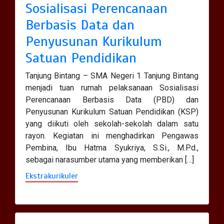
Sosialisasi Perencanaan
Upacara Bendera Hari Pertama
Berbasis Data dan
Sekolah
Penyusunan Kurikulum
0
3 min
Satuan Pendidikan
Tanjung Bintang – SMA Negeri 1 Tanjung Bintang
menjadi tuan rumah pelaksanaan Sosialisasi
Perencanaan Berbasis Data (PBD) dan
Penyusunan Kurikulum Satuan Pendidikan (KSP)
yang diikuti oleh sekolah-sekolah dalam satu
rayon. Kegiatan ini menghadirkan Pengawas
Pembina, Ibu Hatma Syukriya, S.Si., M.Pd.,
sebagai narasumber utama yang memberikan […]
Ekstrakurikuler