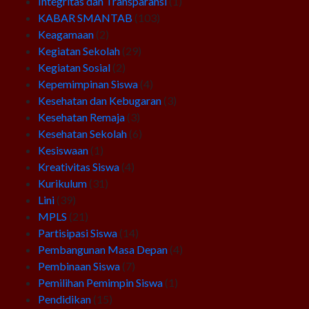
Integritas dan Transparansi
(1)
KABAR SMANTAB
(103)
Keagamaan
(2)
Kegiatan Sekolah
(29)
Kegiatan Sosial
(2)
Kepemimpinan Siswa
(4)
Kesehatan dan Kebugaran
(3)
Kesehatan Remaja
(3)
Kesehatan Sekolah
(6)
Kesiswaan
(1)
Kreativitas Siswa
(4)
Kurikulum
(31)
Lini
(39)
MPLS
(21)
Partisipasi Siswa
(14)
Pembangunan Masa Depan
(4)
Pembinaan Siswa
(7)
Pemilihan Pemimpin Siswa
(1)
Pendidikan
(15)