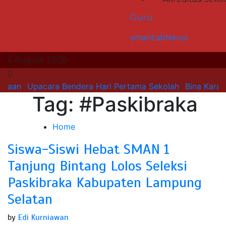
Bina Karakter di Hari Pertama
Masuk Sekolah
Guru
0
2 min
smantabNews
6 August 2026
Upacara Bendera Hari Pertama Sekolah
Bina Karakter d
Tag:
#Paskibraka
SMAN 1 Tanjung Bintang
Menjadi Tuan Rumah Sosialisasi
Home
Perencanaan Berbasis Data dan
Siswa-Siswi Hebat SMAN 1
Penyusunan Kurikulum Satuan
Tanjung Bintang Lolos Seleksi
Pendidikan
Paskibraka Kabupaten Lampung
Selatan
0
3 min
by
Edi Kurniawan