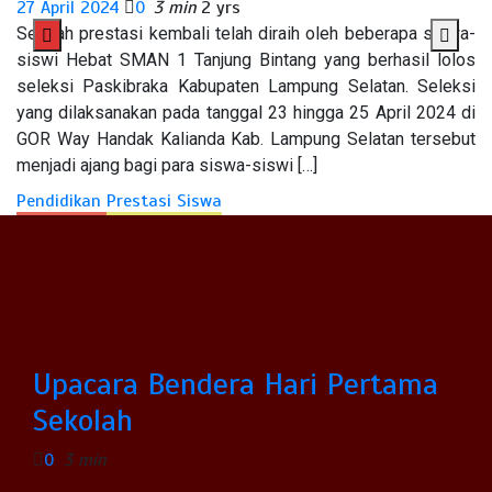
27 April 2024
0
3 min
2 yrs
Sebuah prestasi kembali telah diraih oleh beberapa siswa-
siswi Hebat SMAN 1 Tanjung Bintang yang berhasil lolos
seleksi Paskibraka Kabupaten Lampung Selatan. Seleksi
Aksi Donor Darah, Wujud
yang dilaksanakan pada tanggal 23 hingga 25 April 2024 di
Kepedulian dan Semangat
GOR Way Handak Kalianda Kab. Lampung Selatan tersebut
menjadi ajang bagi para siswa-siswi […]
Kemanusiaan
Pendidikan
Prestasi Siswa
0
3 min
Upacara Bendera Hari Pertama
Sekolah
0
3 min