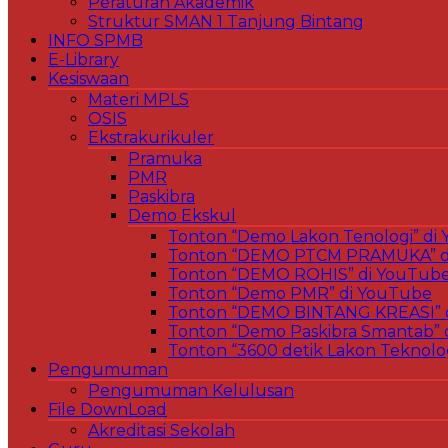
Peraturan Akademik
Struktur SMAN 1 Tanjung Bintang
INFO SPMB
E-Library
Kesiswaan
Materi MPLS
OSIS
Ekstrakurikuler
Pramuka
PMR
Paskibra
Demo Ekskul
Tonton “Demo Lakon Tenologi” di
Tonton “DEMO PTCM PRAMUKA” d
Tonton “DEMO ROHIS” di YouTub
Tonton “Demo PMR” di YouTube
Tonton “DEMO BINTANG KREASI” 
Tonton “Demo Paskibra Smantab” 
Tonton “3600 detik Lakon Teknolo
Pengumuman
Pengumuman Kelulusan
File DownLoad
Akreditasi Sekolah