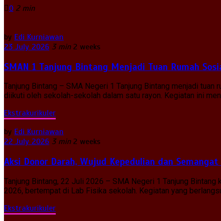
0
2 min
by
Edi Kurniawan
23 July 2026
3 min
2 weeks
SMAN 1 Tanjung Bintang Menjadi Tuan Rumah Sosia
Tanjung Bintang – SMA Negeri 1 Tanjung Bintang menjadi tuan
diikuti oleh sekolah-sekolah dalam satu rayon. Kegiatan ini 
Ekstrakurikuler
by
Edi Kurniawan
22 July 2026
3 min
2 weeks
Aksi Donor Darah, Wujud Kepedulian dan Semangat
Tanjung Bintang, 22 Juli 2026 – SMA Negeri 1 Tanjung Bintan
2026, bertempat di Lab Fisika sekolah. Kegiatan yang berlangsun
Ekstrakurikuler