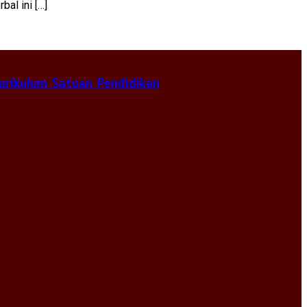
al ini […]
urikulum Satuan Pendidikan