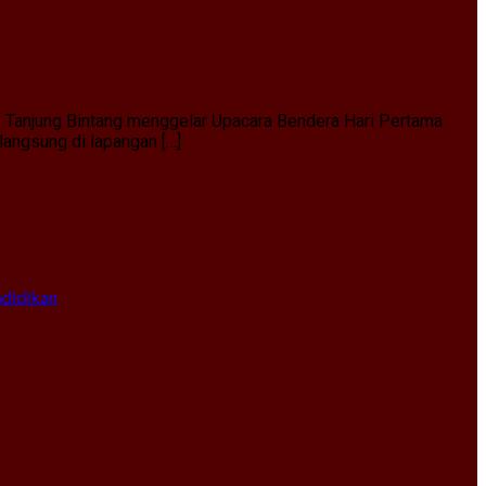
1 Tanjung Bintang menggelar Upacara Bendera Hari Pertama
angsung di lapangan […]
ndidikan