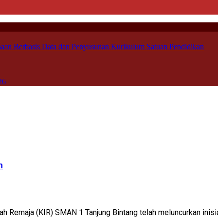
aan Berbasis Data dan Penyusunan Kurikulum Satuan Pendidikan
26
h
 Remaja (KIR) SMAN 1 Tanjung Bintang telah meluncurkan inisiat