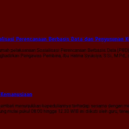
lisasi Perencanaan Berbasis Data dan Penyusunan K
 rumah pelaksanaan Sosialisasi Perencanaan Berbasis Data (PBD
menghadirkan Pengawas Pembina, Ibu Hatma Syukriya, S.Si., M.Pd.
 Kemanusiaan
g kembali menunjukkan kepeduliannya terhadap sesama dengan me
g mulai pukul 08.00 hingga 12.30 WIB ini diikuti oleh guru, tena