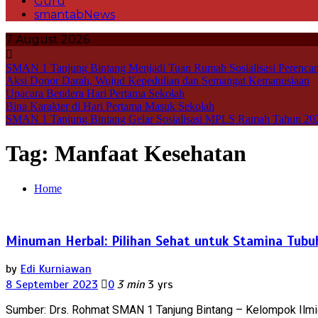
Guru
smantabNews
7 August 2026
SMAN 1 Tanjung Bintang Menjadi Tuan Rumah Sosialisasi Perencan
Aksi Donor Darah, Wujud Kepedulian dan Semangat Kemanusiaan
Upacara Bendera Hari Pertama Sekolah
Bina Karakter di Hari Pertama Masuk Sekolah
SMAN 1 Tanjung Bintang Gelar Sosialisasi MPLS Ramah Tahun 20
Tag:
Manfaat Kesehatan
Home
Minuman Herbal: Pilihan Sehat untuk Stamina Tubu
by
Edi Kurniawan
8 September 2023
0
3 min
3 yrs
Sumber: Drs. Rohmat SMAN 1 Tanjung Bintang – Kelompok Ilmiah