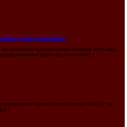
urikulum Satuan Pendidikan
) dan Penyusunan Kurikulum Satuan Pendidikan (KSP) yang
, sebagai narasumber utama yang memberikan […]
nyelenggarakan Kegiatan Donor Darah pada Rabu, 22 Juli
ga […]