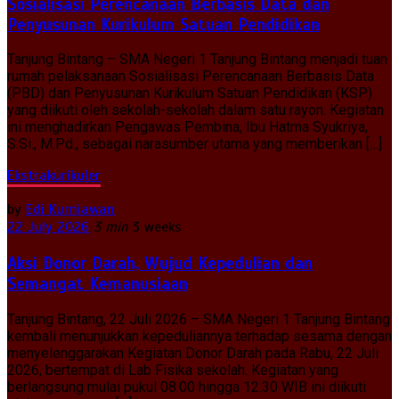
Sosialisasi Perencanaan Berbasis Data dan
Penyusunan Kurikulum Satuan Pendidikan
Tanjung Bintang – SMA Negeri 1 Tanjung Bintang menjadi tuan
rumah pelaksanaan Sosialisasi Perencanaan Berbasis Data
(PBD) dan Penyusunan Kurikulum Satuan Pendidikan (KSP)
yang diikuti oleh sekolah-sekolah dalam satu rayon. Kegiatan
ini menghadirkan Pengawas Pembina, Ibu Hatma Syukriya,
S.Si., M.Pd., sebagai narasumber utama yang memberikan […]
Ekstrakurikuler
by
Edi Kurniawan
22 July 2026
3 min
3 weeks
Aksi Donor Darah, Wujud Kepedulian dan
Semangat Kemanusiaan
Tanjung Bintang, 22 Juli 2026 – SMA Negeri 1 Tanjung Bintang
kembali menunjukkan kepeduliannya terhadap sesama dengan
menyelenggarakan Kegiatan Donor Darah pada Rabu, 22 Juli
2026, bertempat di Lab Fisika sekolah. Kegiatan yang
berlangsung mulai pukul 08.00 hingga 12.30 WIB ini diikuti