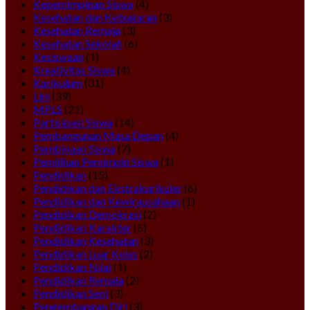
Kepemimpinan Siswa
(4)
Kesehatan dan Kebugaran
(3)
Kesehatan Remaja
(3)
Kesehatan Sekolah
(6)
Kesiswaan
(1)
Kreativitas Siswa
(4)
Kurikulum
(31)
Lini
(39)
MPLS
(21)
Partisipasi Siswa
(14)
Pembangunan Masa Depan
(4)
Pembinaan Siswa
(7)
Pemilihan Pemimpin Siswa
(1)
Pendidikan
(15)
Pendidikan dan Ekstrakurikuler
(6)
Pendidikan dan Kewirausahaan
(1)
Pendidikan Demokrasi
(2)
Pendidikan Karakter
(5)
Pendidikan Kesehatan
(3)
Pendidikan Luar Kelas
(2)
Pendidikan Nilai
(1)
Pendidikan Remaja
(2)
Pendidikan Seni
(3)
Pengembangan Diri
(3)