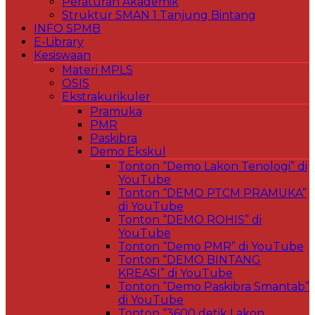
Peraturan Akademik
Struktur SMAN 1 Tanjung Bintang
INFO SPMB
E-Library
Kesiswaan
Materi MPLS
OSIS
Ekstrakurikuler
Pramuka
PMR
Paskibra
Demo Ekskul
Tonton “Demo Lakon Tenologi” di
YouTube
Tonton “DEMO PTCM PRAMUKA”
di YouTube
Tonton “DEMO ROHIS” di
YouTube
Tonton “Demo PMR” di YouTube
Tonton “DEMO BINTANG
KREASI” di YouTube
Tonton “Demo Paskibra Smantab”
di YouTube
Tonton “3600 detik Lakon