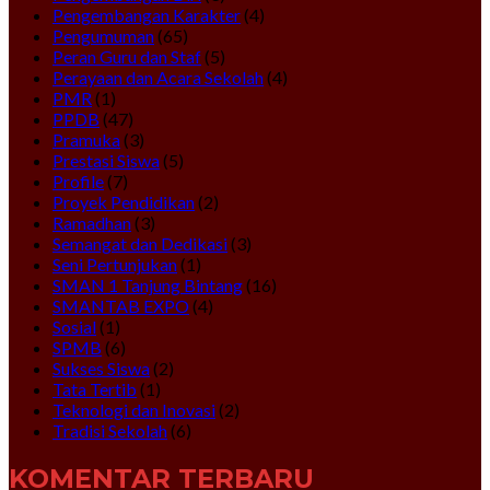
Pengembangan Karakter
(4)
Pengumuman
(65)
Peran Guru dan Staf
(5)
Perayaan dan Acara Sekolah
(4)
PMR
(1)
PPDB
(47)
Pramuka
(3)
Prestasi Siswa
(5)
Profile
(7)
Proyek Pendidikan
(2)
Ramadhan
(3)
Semangat dan Dedikasi
(3)
Seni Pertunjukan
(1)
SMAN 1 Tanjung Bintang
(16)
SMANTAB EXPO
(4)
Sosial
(1)
SPMB
(6)
Sukses Siswa
(2)
Tata Tertib
(1)
Teknologi dan Inovasi
(2)
Tradisi Sekolah
(6)
KOMENTAR TERBARU