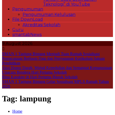
Teknologi” di YouTube
Pengumuman
Pengumuman Kelulusan
File DownLoad
Akreditasi Sekolah
Guru
smantabNews
9 August 2026
SMAN 1 Tanjung Bintang Menjadi Tuan Rumah Sosialisasi
Perencanaan Berbasis Data dan Penyusunan Kurikulum Satuan
Pendidikan
Aksi Donor Darah, Wujud Kepedulian dan Semangat Kemanusiaan
Upacara Bendera Hari Pertama Sekolah
Bina Karakter di Hari Pertama Masuk Sekolah
SMAN 1 Tanjung Bintang Gelar Sosialisasi MPLS Ramah Tahun
2026
Tag:
lampung
Home