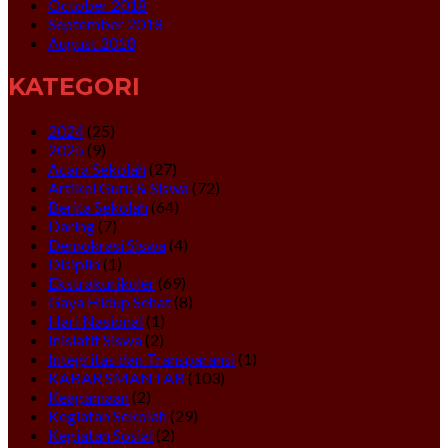
October 2018
September 2018
August 2018
KATEGORI
2024
(25)
2025
(9)
Acara Sekolah
(27)
Artikel Guru & Siswa
(72)
Berita Sekolah
(64)
Daring
(7)
Demokrasi Siswa
(4)
Disiplin
(1)
Ekstrakurikuler
(69)
Gaya Hidup Sehat
(8)
Hari Nasional
(1)
Inisiatif Siswa
(2)
Integritas dan Transparansi
(1)
KABAR SMANTAB
(103)
Keagamaan
(2)
Kegiatan Sekolah
(29)
Kegiatan Sosial
(2)