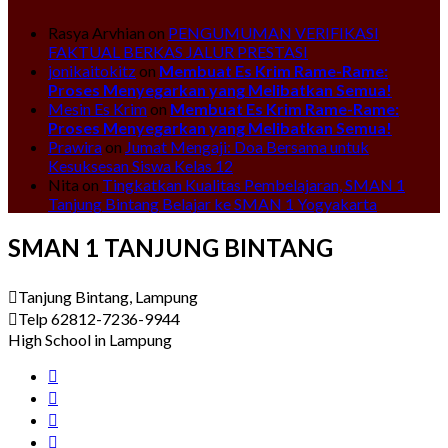
Rasya Arvhian
on
PENGUMUMAN VERIFIKASI
FAKTUAL BERKAS JALUR PRESTASI
jonikaitokitz
on
Membuat Es Krim Rame-Rame:
Proses Menyegarkan yang Melibatkan Semua!
Mesin Es Krim
on
Membuat Es Krim Rame-Rame:
Proses Menyegarkan yang Melibatkan Semua!
Prawira
on
Jumat Mengaji: Doa Bersama untuk
Kesuksesan Siswa Kelas 12
Nita
on
Tingkatkan Kualitas Pembelajaran, SMAN 1
Tanjung Bintang Belajar ke SMAN 1 Yogyakarta
SMAN 1 TANJUNG BINTANG
Tanjung Bintang, Lampung
Telp 62812-7236-9944
High School in Lampung