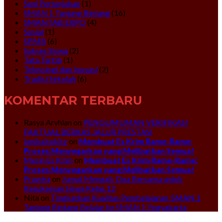
Seni Pertunjukan
(1)
SMAN 1 Tanjung Bintang
(16)
SMANTAB EXPO
(4)
Sosial
(1)
SPMB
(6)
Sukses Siswa
(2)
Tata Tertib
(1)
Teknologi dan Inovasi
(2)
Tradisi Sekolah
(6)
KOMENTAR TERBARU
Rasya Arvhian
on
PENGUMUMAN VERIFIKASI
FAKTUAL BERKAS JALUR PRESTASI
jonikaitokitz
on
Membuat Es Krim Rame-Rame:
Proses Menyegarkan yang Melibatkan Semua!
Mesin Es Krim
on
Membuat Es Krim Rame-Rame:
Proses Menyegarkan yang Melibatkan Semua!
Prawira
on
Jumat Mengaji: Doa Bersama untuk
Kesuksesan Siswa Kelas 12
Nita
on
Tingkatkan Kualitas Pembelajaran, SMAN 1
Tanjung Bintang Belajar ke SMAN 1 Yogyakarta