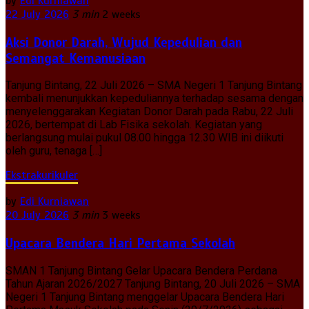
by
Edi Kurniawan
22 July 2026
3 min
2 weeks
Aksi Donor Darah, Wujud Kepedulian dan
Semangat Kemanusiaan
Tanjung Bintang, 22 Juli 2026 – SMA Negeri 1 Tanjung Bintang
kembali menunjukkan kepeduliannya terhadap sesama dengan
menyelenggarakan Kegiatan Donor Darah pada Rabu, 22 Juli
2026, bertempat di Lab Fisika sekolah. Kegiatan yang
berlangsung mulai pukul 08.00 hingga 12.30 WIB ini diikuti
oleh guru, tenaga […]
Ekstrakurikuler
by
Edi Kurniawan
20 July 2026
3 min
3 weeks
Upacara Bendera Hari Pertama Sekolah
SMAN 1 Tanjung Bintang Gelar Upacara Bendera Perdana
Tahun Ajaran 2026/2027 Tanjung Bintang, 20 Juli 2026 – SMA
Negeri 1 Tanjung Bintang menggelar Upacara Bendera Hari