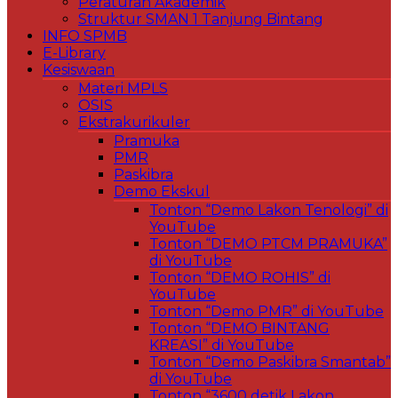
Peraturan Akademik
Struktur SMAN 1 Tanjung Bintang
INFO SPMB
E-Library
Kesiswaan
Materi MPLS
OSIS
Ekstrakurikuler
Pramuka
PMR
Paskibra
Demo Ekskul
Tonton “Demo Lakon Tenologi” di
YouTube
Tonton “DEMO PTCM PRAMUKA”
di YouTube
Tonton “DEMO ROHIS” di
YouTube
Tonton “Demo PMR” di YouTube
Tonton “DEMO BINTANG
KREASI” di YouTube
Tonton “Demo Paskibra Smantab”
di YouTube
Tonton “3600 detik Lakon