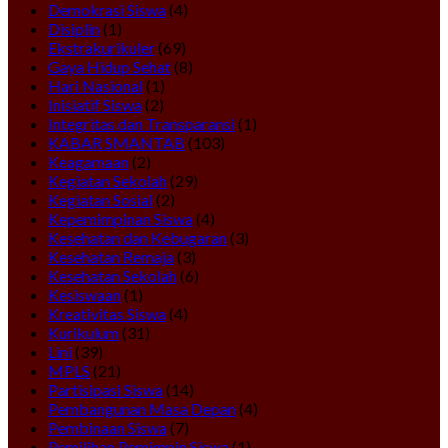
Demokrasi Siswa
(4)
Disiplin
(1)
Ekstrakurikuler
(69)
Gaya Hidup Sehat
(8)
Hari Nasional
(1)
Inisiatif Siswa
(2)
Integritas dan Transparansi
(1)
KABAR SMANTAB
(103)
Keagamaan
(2)
Kegiatan Sekolah
(29)
Kegiatan Sosial
(2)
Kepemimpinan Siswa
(4)
Kesehatan dan Kebugaran
(3)
Kesehatan Remaja
(3)
Kesehatan Sekolah
(6)
Kesiswaan
(1)
Kreativitas Siswa
(4)
Kurikulum
(31)
Lini
(39)
MPLS
(21)
Partisipasi Siswa
(14)
Pembangunan Masa Depan
(4)
Pembinaan Siswa
(7)
Pemilihan Pemimpin Siswa
(1)