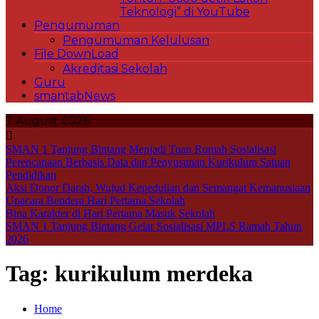
Teknologi” di YouTube
Pengumuman
Pengumuman Kelulusan
File DownLoad
Akreditasi Sekolah
Guru
smantabNews
7 August 2026
SMAN 1 Tanjung Bintang Menjadi Tuan Rumah Sosialisasi
Perencanaan Berbasis Data dan Penyusunan Kurikulum Satuan
Pendidikan
Aksi Donor Darah, Wujud Kepedulian dan Semangat Kemanusiaan
Upacara Bendera Hari Pertama Sekolah
Bina Karakter di Hari Pertama Masuk Sekolah
SMAN 1 Tanjung Bintang Gelar Sosialisasi MPLS Ramah Tahun
2026
Tag:
kurikulum merdeka
Home