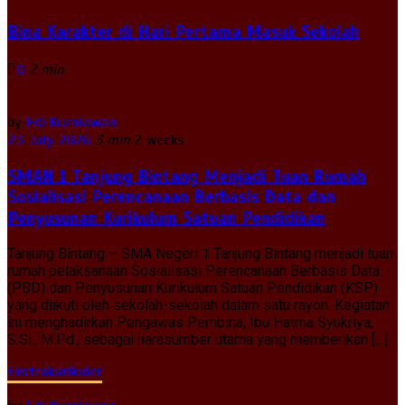
Bina Karakter di Hari Pertama Masuk Sekolah
0
2 min
by
Edi Kurniawan
23 July 2026
3 min
2 weeks
SMAN 1 Tanjung Bintang Menjadi Tuan Rumah
Sosialisasi Perencanaan Berbasis Data dan
Penyusunan Kurikulum Satuan Pendidikan
Tanjung Bintang – SMA Negeri 1 Tanjung Bintang menjadi tuan
rumah pelaksanaan Sosialisasi Perencanaan Berbasis Data
(PBD) dan Penyusunan Kurikulum Satuan Pendidikan (KSP)
yang diikuti oleh sekolah-sekolah dalam satu rayon. Kegiatan
ini menghadirkan Pengawas Pembina, Ibu Hatma Syukriya,
S.Si., M.Pd., sebagai narasumber utama yang memberikan […]
Ekstrakurikuler