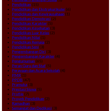
Pendidikan
(15)
Pendidikan dan Ekstrakurikuler
(6)
Pendidikan dan Kewirausahaan
(1)
Pendidikan Demokrasi
(2)
Pendidikan Karakter
(5)
Pendidikan Kesehatan
(3)
Pendidikan Luar Kelas
(2)
Pendidikan Nilai
(1)
Pendidikan Remaja
(2)
Pendidikan Seni
(3)
Pengembangan Diri
(3)
Pengembangan Karakter
(4)
Pengumuman
(65)
Peran Guru dan Staf
(5)
Perayaan dan Acara Sekolah
(4)
PMR
(1)
PPDB
(47)
Pramuka
(3)
Prestasi Siswa
(5)
Profile
(7)
Proyek Pendidikan
(2)
Ramadhan
(3)
Semangat dan Dedikasi
(3)