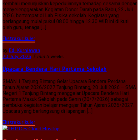
kembali menunjukkan kepeduliannya terhadap sesama dengan
menyelenggarakan Kegiatan Donor Darah pada Rabu, 22 Juli
2026, bertempat di Lab Fisika sekolah. Kegiatan yang
berlangsung mulai pukul 08.00 hingga 12.30 WIB ini diikuti
oleh guru, tenaga […]
Ekstrakurikuler
by
Edi Kurniawan
20 July 2026
3 min
3 weeks
Upacara Bendera Hari Pertama Sekolah
SMAN 1 Tanjung Bintang Gelar Upacara Bendera Perdana
Tahun Ajaran 2026/2027 Tanjung Bintang, 20 Juli 2026 – SMA
Negeri 1 Tanjung Bintang menggelar Upacara Bendera Hari
Pertama Masuk Sekolah pada Senin (20/7/2026) sebagai
pembuka kegiatan belajar mengajar Tahun Ajaran 2026/2027.
Upacara yang berlangsung di lapangan […]
Ekstrakurikuler