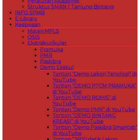
Peraturan Akademik
Struktur SMAN 1 Tanjung Bintang
INFO SPMB
E-Library
Kesiswaan
Materi MPLS
OSIS
Ekstrakurikuler
Pramuka
PMR
Paskibra
Demo Ekskul
Tonton “Demo Lakon Tenologi” di
YouTube
Tonton “DEMO PTCM PRAMUKA”
di YouTube
Tonton “DEMO ROHIS” di
YouTube
Tonton “Demo PMR” di YouTube
Tonton “DEMO BINTANG
KREASI” di YouTube
Tonton “Demo Paskibra Smantab”
di YouTube
Tonton “3600 detik Lakon