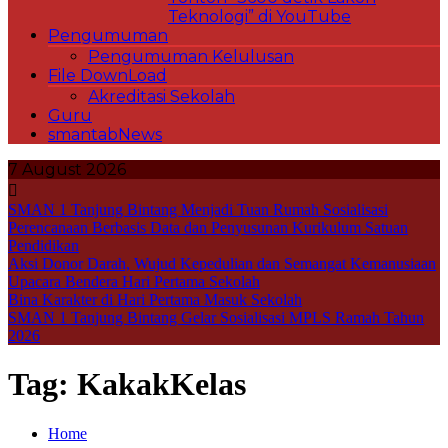
Teknologi” di YouTube
Pengumuman
Pengumuman Kelulusan
File DownLoad
Akreditasi Sekolah
Guru
smantabNews
7 August 2026
SMAN 1 Tanjung Bintang Menjadi Tuan Rumah Sosialisasi
Perencanaan Berbasis Data dan Penyusunan Kurikulum Satuan
Pendidikan
Aksi Donor Darah, Wujud Kepedulian dan Semangat Kemanusiaan
Upacara Bendera Hari Pertama Sekolah
Bina Karakter di Hari Pertama Masuk Sekolah
SMAN 1 Tanjung Bintang Gelar Sosialisasi MPLS Ramah Tahun
2026
Tag:
KakakKelas
Home