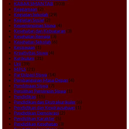
KABAR SMANTAB
(103)
Keagamaan
(2)
Kegiatan Sekolah
(29)
Kegiatan Sosial
(2)
Kepemimpinan Siswa
(4)
Kesehatan dan Kebugaran
(3)
Kesehatan Remaja
(3)
Kesehatan Sekolah
(6)
Kesiswaan
(1)
Kreativitas Siswa
(4)
Kurikulum
(31)
Lini
(39)
MPLS
(21)
Partisipasi Siswa
(14)
Pembangunan Masa Depan
(4)
Pembinaan Siswa
(7)
Pemilihan Pemimpin Siswa
(1)
Pendidikan
(15)
Pendidikan dan Ekstrakurikuler
(6)
Pendidikan dan Kewirausahaan
(1)
Pendidikan Demokrasi
(2)
Pendidikan Karakter
(5)
Pendidikan Kesehatan
(3)