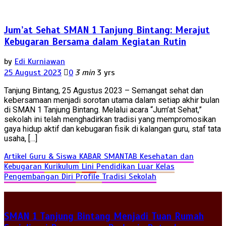
Jum’at Sehat SMAN 1 Tanjung Bintang: Merajut
Kebugaran Bersama dalam Kegiatan Rutin
by
Edi Kurniawan
25 August 2023
0
3 min
3 yrs
Tanjung Bintang, 25 Agustus 2023 – Semangat sehat dan
kebersamaan menjadi sorotan utama dalam setiap akhir bulan
di SMAN 1 Tanjung Bintang. Melalui acara “Jum’at Sehat,”
sekolah ini telah menghadirkan tradisi yang mempromosikan
gaya hidup aktif dan kebugaran fisik di kalangan guru, staf tata
usaha, […]
Artikel Guru & Siswa
KABAR SMANTAB
Kesehatan dan
Kebugaran
Kurikulum
Lini
Pendidikan Luar Kelas
Pengembangan Diri
Profile
Tradisi Sekolah
SMAN 1 Tanjung Bintang Menjadi Tuan Rumah