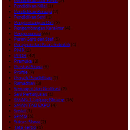
Pendidikan Luar Kelas
(2)
Pendidikan Nilai
(1)
Pendidikan Remaja
(2)
Pendidikan Seni
(3)
Pengembangan Diri
(3)
Pengembangan Karakter
(4)
Pengumuman
(65)
Peran Guru dan Staf
(5)
Perayaan dan Acara Sekolah
(4)
PMR
(1)
PPDB
(47)
Pramuka
(3)
Prestasi Siswa
(5)
Profile
(7)
Proyek Pendidikan
(2)
Ramadhan
(3)
Semangat dan Dedikasi
(3)
Seni Pertunjukan
(1)
SMAN 1 Tanjung Bintang
(16)
SMANTAB EXPO
(4)
Sosial
(1)
SPMB
(6)
Sukses Siswa
(2)
Tata Tertib
(1)