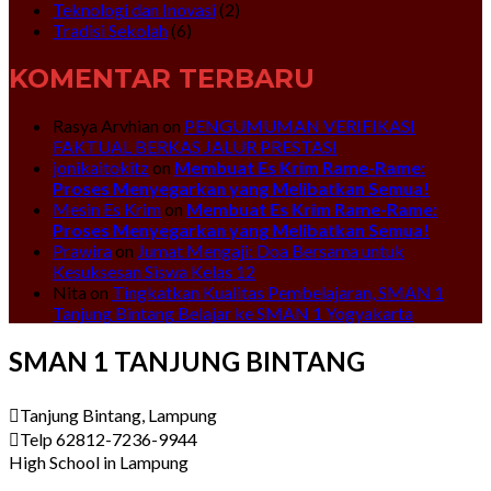
Teknologi dan Inovasi
(2)
Tradisi Sekolah
(6)
KOMENTAR TERBARU
Rasya Arvhian
on
PENGUMUMAN VERIFIKASI
FAKTUAL BERKAS JALUR PRESTASI
jonikaitokitz
on
Membuat Es Krim Rame-Rame:
Proses Menyegarkan yang Melibatkan Semua!
Mesin Es Krim
on
Membuat Es Krim Rame-Rame:
Proses Menyegarkan yang Melibatkan Semua!
Prawira
on
Jumat Mengaji: Doa Bersama untuk
Kesuksesan Siswa Kelas 12
Nita
on
Tingkatkan Kualitas Pembelajaran, SMAN 1
Tanjung Bintang Belajar ke SMAN 1 Yogyakarta
SMAN 1 TANJUNG BINTANG
Tanjung Bintang, Lampung
Telp 62812-7236-9944
High School in Lampung