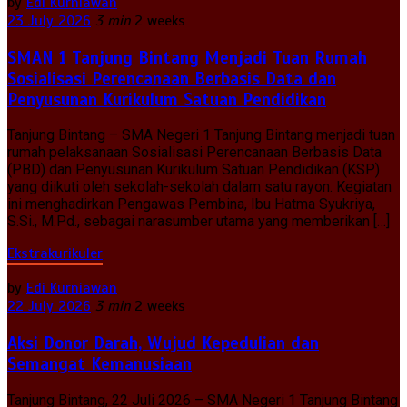
by
Edi Kurniawan
23 July 2026
3 min
2 weeks
SMAN 1 Tanjung Bintang Menjadi Tuan Rumah
Sosialisasi Perencanaan Berbasis Data dan
Penyusunan Kurikulum Satuan Pendidikan
Tanjung Bintang – SMA Negeri 1 Tanjung Bintang menjadi tuan
rumah pelaksanaan Sosialisasi Perencanaan Berbasis Data
(PBD) dan Penyusunan Kurikulum Satuan Pendidikan (KSP)
yang diikuti oleh sekolah-sekolah dalam satu rayon. Kegiatan
ini menghadirkan Pengawas Pembina, Ibu Hatma Syukriya,
S.Si., M.Pd., sebagai narasumber utama yang memberikan […]
Ekstrakurikuler
by
Edi Kurniawan
22 July 2026
3 min
2 weeks
Aksi Donor Darah, Wujud Kepedulian dan
Semangat Kemanusiaan
Tanjung Bintang, 22 Juli 2026 – SMA Negeri 1 Tanjung Bintang