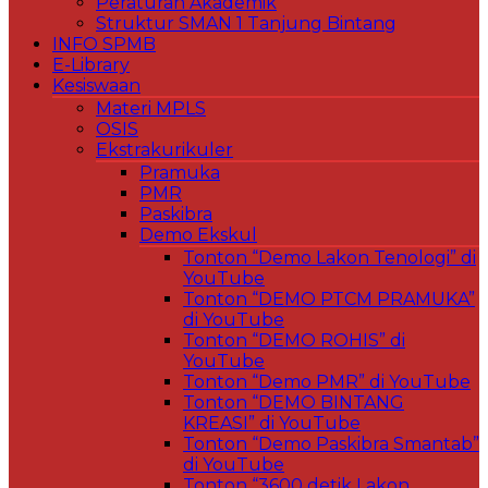
Peraturan Akademik
Struktur SMAN 1 Tanjung Bintang
INFO SPMB
E-Library
Kesiswaan
Materi MPLS
OSIS
Ekstrakurikuler
Pramuka
PMR
Paskibra
Demo Ekskul
Tonton “Demo Lakon Tenologi” di
YouTube
Tonton “DEMO PTCM PRAMUKA”
di YouTube
Tonton “DEMO ROHIS” di
YouTube
Tonton “Demo PMR” di YouTube
Tonton “DEMO BINTANG
KREASI” di YouTube
Tonton “Demo Paskibra Smantab”
di YouTube
Tonton “3600 detik Lakon