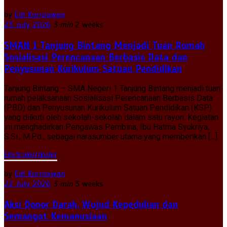
by
Edi Kurniawan
23 July 2026
3 min
2 weeks
SMAN 1 Tanjung Bintang Menjadi Tuan Rumah
Sosialisasi Perencanaan Berbasis Data dan
Penyusunan Kurikulum Satuan Pendidikan
Tanjung Bintang – SMA Negeri 1 Tanjung Bintang menjadi tuan
rumah pelaksanaan Sosialisasi Perencanaan Berbasis Data
(PBD) dan Penyusunan Kurikulum Satuan Pendidikan (KSP)
yang diikuti oleh sekolah-sekolah dalam satu rayon. Kegiatan
ini menghadirkan Pengawas Pembina, Ibu Hatma Syukriya,
S.Si., M.Pd., sebagai narasumber utama yang memberikan […]
Ekstrakurikuler
by
Edi Kurniawan
22 July 2026
3 min
3 weeks
Aksi Donor Darah, Wujud Kepedulian dan
Semangat Kemanusiaan