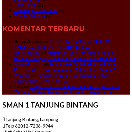
Tata Tertib
(1)
Teknologi dan Inovasi
(2)
Tradisi Sekolah
(6)
KOMENTAR TERBARU
Rasya Arvhian
on
PENGUMUMAN VERIFIKASI
FAKTUAL BERKAS JALUR PRESTASI
jonikaitokitz
on
Membuat Es Krim Rame-Rame:
Proses Menyegarkan yang Melibatkan Semua!
Mesin Es Krim
on
Membuat Es Krim Rame-Rame:
Proses Menyegarkan yang Melibatkan Semua!
Prawira
on
Jumat Mengaji: Doa Bersama untuk
Kesuksesan Siswa Kelas 12
Nita
on
Tingkatkan Kualitas Pembelajaran, SMAN 1
Tanjung Bintang Belajar ke SMAN 1 Yogyakarta
SMAN 1 TANJUNG BINTANG
Tanjung Bintang, Lampung
Telp 62812-7236-9944
High School in Lampung