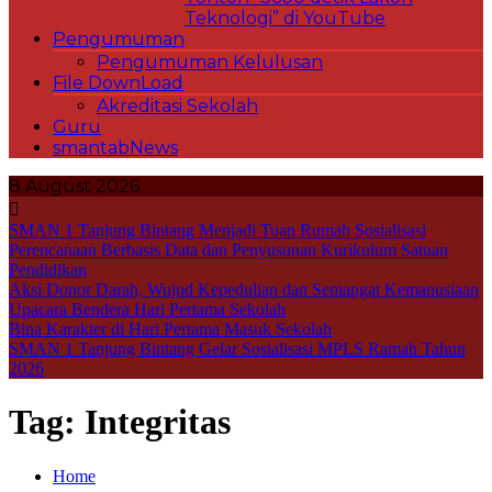
Teknologi” di YouTube
Pengumuman
Pengumuman Kelulusan
File DownLoad
Akreditasi Sekolah
Guru
smantabNews
8 August 2026
SMAN 1 Tanjung Bintang Menjadi Tuan Rumah Sosialisasi
Perencanaan Berbasis Data dan Penyusunan Kurikulum Satuan
Pendidikan
Aksi Donor Darah, Wujud Kepedulian dan Semangat Kemanusiaan
Upacara Bendera Hari Pertama Sekolah
Bina Karakter di Hari Pertama Masuk Sekolah
SMAN 1 Tanjung Bintang Gelar Sosialisasi MPLS Ramah Tahun
2026
Tag:
Integritas
Home