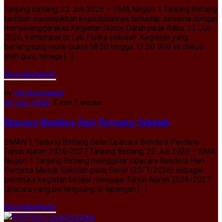
Tanjung Bintang, 22 Juli 2026 – SMA Negeri 1 Tanjung Bintang
kembali menunjukkan kepeduliannya terhadap sesama dengan
menyelenggarakan Kegiatan Donor Darah pada Rabu, 22 Juli
2026, bertempat di Lab Fisika sekolah. Kegiatan yang
berlangsung mulai pukul 08.00 hingga 12.30 WIB ini diikuti
oleh guru, tenaga […]
Ekstrakurikuler
by
Edi Kurniawan
20 July 2026
3 min
3 weeks
Upacara Bendera Hari Pertama Sekolah
SMAN 1 Tanjung Bintang Gelar Upacara Bendera Perdana
Tahun Ajaran 2026/2027 Tanjung Bintang, 20 Juli 2026 – SMA
Negeri 1 Tanjung Bintang menggelar Upacara Bendera Hari
Pertama Masuk Sekolah pada Senin (20/7/2026) sebagai
pembuka kegiatan belajar mengajar Tahun Ajaran 2026/2027.
Upacara yang berlangsung di lapangan […]
Ekstrakurikuler