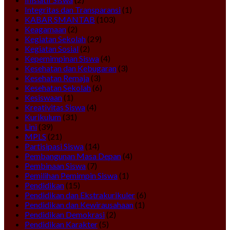
Integritas dan Transparansi
(1)
KABAR SMANTAB
(103)
Keagamaan
(2)
Kegiatan Sekolah
(29)
Kegiatan Sosial
(2)
Kepemimpinan Siswa
(4)
Kesehatan dan Kebugaran
(3)
Kesehatan Remaja
(3)
Kesehatan Sekolah
(6)
Kesiswaan
(1)
Kreativitas Siswa
(4)
Kurikulum
(31)
Lini
(39)
MPLS
(21)
Partisipasi Siswa
(14)
Pembangunan Masa Depan
(4)
Pembinaan Siswa
(7)
Pemilihan Pemimpin Siswa
(1)
Pendidikan
(15)
Pendidikan dan Ekstrakurikuler
(6)
Pendidikan dan Kewirausahaan
(1)
Pendidikan Demokrasi
(2)
Pendidikan Karakter
(5)