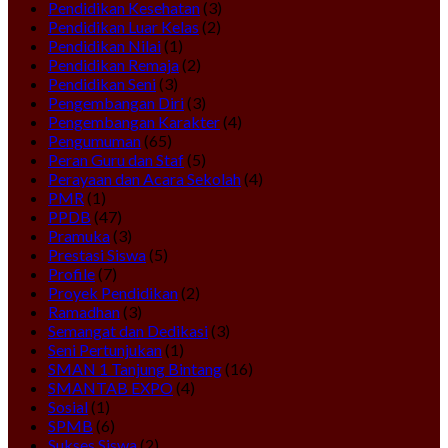
Pendidikan Kesehatan
(3)
Pendidikan Luar Kelas
(2)
Pendidikan Nilai
(1)
Pendidikan Remaja
(2)
Pendidikan Seni
(3)
Pengembangan Diri
(3)
Pengembangan Karakter
(4)
Pengumuman
(65)
Peran Guru dan Staf
(5)
Perayaan dan Acara Sekolah
(4)
PMR
(1)
PPDB
(47)
Pramuka
(3)
Prestasi Siswa
(5)
Profile
(7)
Proyek Pendidikan
(2)
Ramadhan
(3)
Semangat dan Dedikasi
(3)
Seni Pertunjukan
(1)
SMAN 1 Tanjung Bintang
(16)
SMANTAB EXPO
(4)
Sosial
(1)
SPMB
(6)
Sukses Siswa
(2)