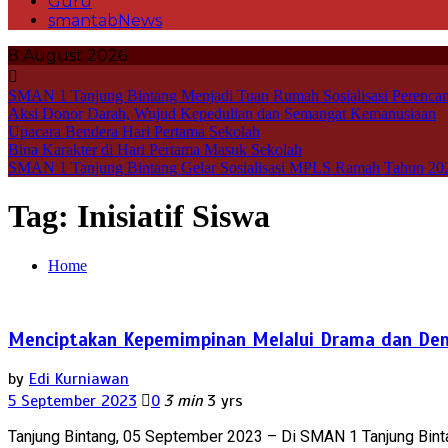
Guru
smantabNews
8 August 2026
SMAN 1 Tanjung Bintang Menjadi Tuan Rumah Sosialisasi Perencan
Aksi Donor Darah, Wujud Kepedulian dan Semangat Kemanusiaan
Upacara Bendera Hari Pertama Sekolah
Bina Karakter di Hari Pertama Masuk Sekolah
SMAN 1 Tanjung Bintang Gelar Sosialisasi MPLS Ramah Tahun 20
Tag:
Inisiatif Siswa
Home
Menciptakan Kepemimpinan Melalui Drama dan Demok
by
Edi Kurniawan
5 September 2023
0
3 min
3 yrs
Tanjung Bintang, 05 September 2023 – Di SMAN 1 Tanjung Bint