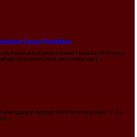
urikulum Satuan Pendidikan
) dan Penyusunan Kurikulum Satuan Pendidikan (KSP) yang
, sebagai narasumber utama yang memberikan […]
nyelenggarakan Kegiatan Donor Darah pada Rabu, 22 Juli
ga […]