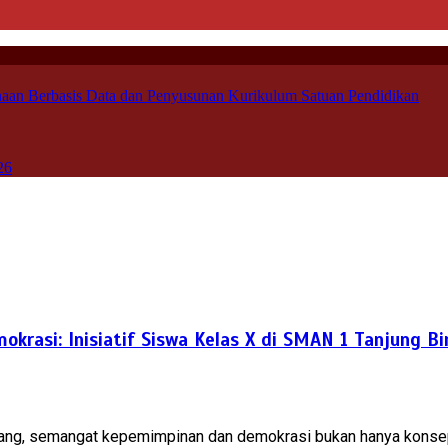
aan Berbasis Data dan Penyusunan Kurikulum Satuan Pendidikan
26
rasi: Inisiatif Siswa Kelas X di SMAN 1 Tanjung B
ang, semangat kepemimpinan dan demokrasi bukan hanya konsep 