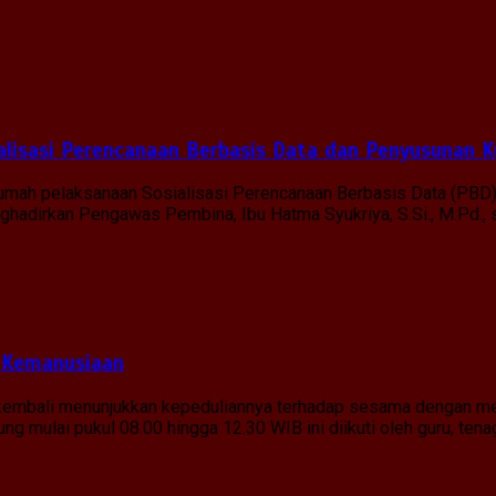
lisasi Perencanaan Berbasis Data dan Penyusunan K
 rumah pelaksanaan Sosialisasi Perencanaan Berbasis Data (PBD
menghadirkan Pengawas Pembina, Ibu Hatma Syukriya, S.Si., M.Pd.
 Kemanusiaan
g kembali menunjukkan kepeduliannya terhadap sesama dengan me
g mulai pukul 08.00 hingga 12.30 WIB ini diikuti oleh guru, tena