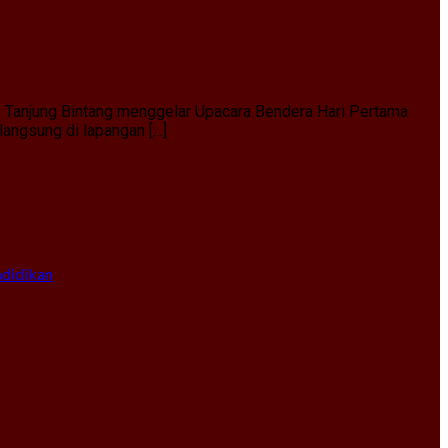
1 Tanjung Bintang menggelar Upacara Bendera Hari Pertama
angsung di lapangan […]
ndidikan