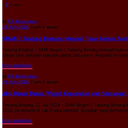
0
2 min
by
Edi Kurniawan
23 July 2026
3 min
2 weeks
SMAN 1 Tanjung Bintang Menjadi Tuan Rumah Sosia
Tanjung Bintang – SMA Negeri 1 Tanjung Bintang menjadi tuan
diikuti oleh sekolah-sekolah dalam satu rayon. Kegiatan ini 
Ekstrakurikuler
by
Edi Kurniawan
22 July 2026
3 min
2 weeks
Aksi Donor Darah, Wujud Kepedulian dan Semangat
Tanjung Bintang, 22 Juli 2026 – SMA Negeri 1 Tanjung Bintan
2026, bertempat di Lab Fisika sekolah. Kegiatan yang berlangsun
Ekstrakurikuler