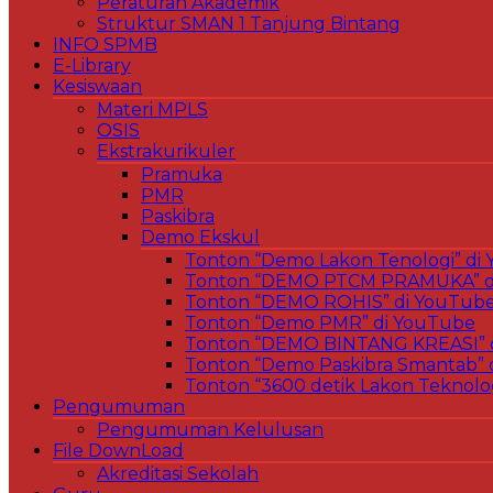
Peraturan Akademik
Struktur SMAN 1 Tanjung Bintang
INFO SPMB
E-Library
Kesiswaan
Materi MPLS
OSIS
Ekstrakurikuler
Pramuka
PMR
Paskibra
Demo Ekskul
Tonton “Demo Lakon Tenologi” di
Tonton “DEMO PTCM PRAMUKA” d
Tonton “DEMO ROHIS” di YouTub
Tonton “Demo PMR” di YouTube
Tonton “DEMO BINTANG KREASI” 
Tonton “Demo Paskibra Smantab” 
Tonton “3600 detik Lakon Teknolo
Pengumuman
Pengumuman Kelulusan
File DownLoad
Akreditasi Sekolah