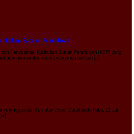
urikulum Satuan Pendidikan
) dan Penyusunan Kurikulum Satuan Pendidikan (KSP) yang
, sebagai narasumber utama yang memberikan […]
nyelenggarakan Kegiatan Donor Darah pada Rabu, 22 Juli
ga […]