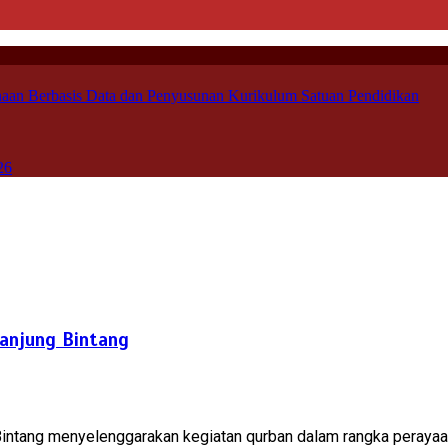
aan Berbasis Data dan Penyusunan Kurikulum Satuan Pendidikan
26
Tanjung Bintang
intang menyelenggarakan kegiatan qurban dalam rangka perayaan