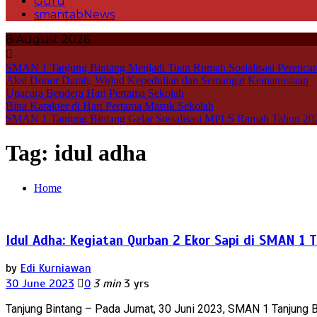
Guru
smantabNews
8 August 2026
SMAN 1 Tanjung Bintang Menjadi Tuan Rumah Sosialisasi Perencan
Aksi Donor Darah, Wujud Kepedulian dan Semangat Kemanusiaan
Upacara Bendera Hari Pertama Sekolah
Bina Karakter di Hari Pertama Masuk Sekolah
SMAN 1 Tanjung Bintang Gelar Sosialisasi MPLS Ramah Tahun 20
Tag:
idul adha
Home
Idul Adha: Kegiatan Qurban 2 Ekor Sapi di SMAN 1 
by
Edi Kurniawan
30 June 2023
0
3 min
3 yrs
Tanjung Bintang – Pada Jumat, 30 Juni 2023, SMAN 1 Tanjung B