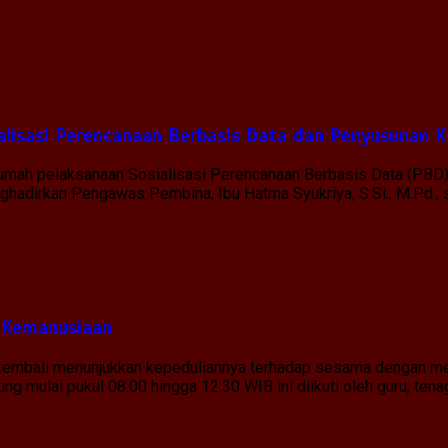
lisasi Perencanaan Berbasis Data dan Penyusunan K
 rumah pelaksanaan Sosialisasi Perencanaan Berbasis Data (PBD
menghadirkan Pengawas Pembina, Ibu Hatma Syukriya, S.Si., M.Pd.
 Kemanusiaan
g kembali menunjukkan kepeduliannya terhadap sesama dengan me
g mulai pukul 08.00 hingga 12.30 WIB ini diikuti oleh guru, tena