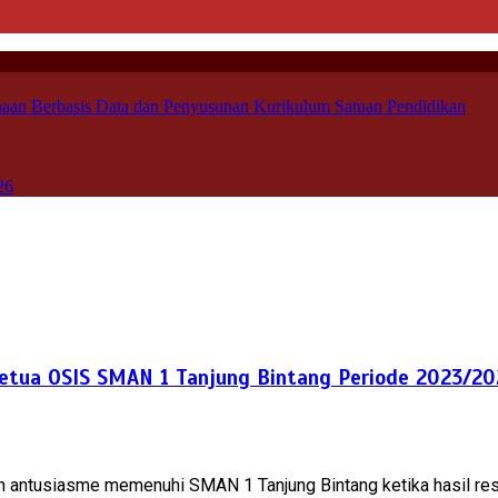
aan Berbasis Data dan Penyusunan Kurikulum Satuan Pendidikan
26
 Ketua OSIS SMAN 1 Tanjung Bintang Periode 2023/2
n antusiasme memenuhi SMAN 1 Tanjung Bintang ketika hasil res