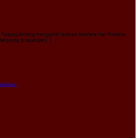
1 Tanjung Bintang menggelar Upacara Bendera Hari Pertama
angsung di lapangan […]
ndidikan