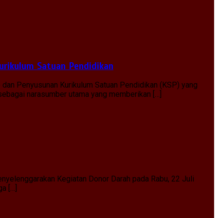
urikulum Satuan Pendidikan
) dan Penyusunan Kurikulum Satuan Pendidikan (KSP) yang
, sebagai narasumber utama yang memberikan […]
nyelenggarakan Kegiatan Donor Darah pada Rabu, 22 Juli
ga […]