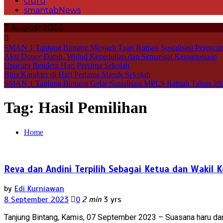
Guru
smantabNews
7 August 2026
SMAN 1 Tanjung Bintang Menjadi Tuan Rumah Sosialisasi Perencan
Aksi Donor Darah, Wujud Kepedulian dan Semangat Kemanusiaan
Upacara Bendera Hari Pertama Sekolah
Bina Karakter di Hari Pertama Masuk Sekolah
SMAN 1 Tanjung Bintang Gelar Sosialisasi MPLS Ramah Tahun 20
Tag:
Hasil Pemilihan
Home
Reva dan Andini Terpilih Sebagai Ketua dan Wakil
by
Edi Kurniawan
8 September 2023
0
2 min
3 yrs
Tanjung Bintang, Kamis, 07 September 2023 – Suasana haru da