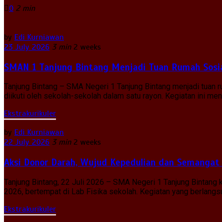
0
2 min
by
Edi Kurniawan
23 July 2026
3 min
2 weeks
SMAN 1 Tanjung Bintang Menjadi Tuan Rumah Sosia
Tanjung Bintang – SMA Negeri 1 Tanjung Bintang menjadi tuan
diikuti oleh sekolah-sekolah dalam satu rayon. Kegiatan ini 
Ekstrakurikuler
by
Edi Kurniawan
22 July 2026
3 min
2 weeks
Aksi Donor Darah, Wujud Kepedulian dan Semangat
Tanjung Bintang, 22 Juli 2026 – SMA Negeri 1 Tanjung Bintan
2026, bertempat di Lab Fisika sekolah. Kegiatan yang berlangsun
Ekstrakurikuler