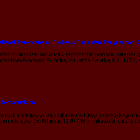
lisasi Perencanaan Berbasis Data dan Penyusunan K
 rumah pelaksanaan Sosialisasi Perencanaan Berbasis Data (PBD
menghadirkan Pengawas Pembina, Ibu Hatma Syukriya, S.Si., M.Pd.
 Kemanusiaan
g kembali menunjukkan kepeduliannya terhadap sesama dengan me
g mulai pukul 08.00 hingga 12.30 WIB ini diikuti oleh guru, tena