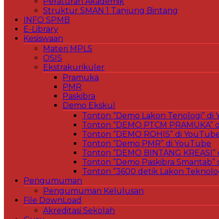
Peraturan Akademik
Struktur SMAN 1 Tanjung Bintang
INFO SPMB
E-Library
Kesiswaan
Materi MPLS
OSIS
Ekstrakurikuler
Pramuka
PMR
Paskibra
Demo Ekskul
Tonton “Demo Lakon Tenologi” di
Tonton “DEMO PTCM PRAMUKA” d
Tonton “DEMO ROHIS” di YouTub
Tonton “Demo PMR” di YouTube
Tonton “DEMO BINTANG KREASI” 
Tonton “Demo Paskibra Smantab” 
Tonton “3600 detik Lakon Teknolo
Pengumuman
Pengumuman Kelulusan
File DownLoad
Akreditasi Sekolah