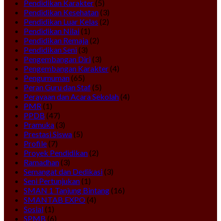
Pendidikan Karakter
(5)
Pendidikan Kesehatan
(3)
Pendidikan Luar Kelas
(2)
Pendidikan Nilai
(1)
Pendidikan Remaja
(2)
Pendidikan Seni
(3)
Pengembangan Diri
(3)
Pengembangan Karakter
(4)
Pengumuman
(65)
Peran Guru dan Staf
(5)
Perayaan dan Acara Sekolah
(4)
PMR
(1)
PPDB
(47)
Pramuka
(3)
Prestasi Siswa
(5)
Profile
(7)
Proyek Pendidikan
(2)
Ramadhan
(3)
Semangat dan Dedikasi
(3)
Seni Pertunjukan
(1)
SMAN 1 Tanjung Bintang
(16)
SMANTAB EXPO
(4)
Sosial
(1)
SPMB
(6)