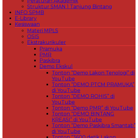
Peraturan Akademik
Struktur SMAN 1 Tanjung Bintang
INFO SPMB
E-Library
Kesiswaan
Materi MPLS
OSIS
Ekstrakurikuler
Pramuka
PMR
Paskibra
Demo Ekskul
Tonton “Demo Lakon Tenologi” di
YouTube
Tonton “DEMO PTCM PRAMUKA”
di YouTube
Tonton “DEMO ROHIS” di
YouTube
Tonton “Demo PMR” di YouTube
Tonton “DEMO BINTANG
KREASI” di YouTube
Tonton “Demo Paskibra Smantab”
di YouTube
Tonton “3600 detik Lakon