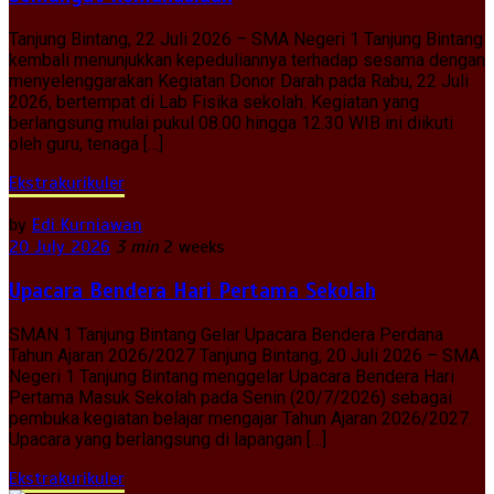
Tanjung Bintang, 22 Juli 2026 – SMA Negeri 1 Tanjung Bintang
kembali menunjukkan kepeduliannya terhadap sesama dengan
menyelenggarakan Kegiatan Donor Darah pada Rabu, 22 Juli
2026, bertempat di Lab Fisika sekolah. Kegiatan yang
berlangsung mulai pukul 08.00 hingga 12.30 WIB ini diikuti
oleh guru, tenaga […]
Ekstrakurikuler
by
Edi Kurniawan
20 July 2026
3 min
2 weeks
Upacara Bendera Hari Pertama Sekolah
SMAN 1 Tanjung Bintang Gelar Upacara Bendera Perdana
Tahun Ajaran 2026/2027 Tanjung Bintang, 20 Juli 2026 – SMA
Negeri 1 Tanjung Bintang menggelar Upacara Bendera Hari
Pertama Masuk Sekolah pada Senin (20/7/2026) sebagai
pembuka kegiatan belajar mengajar Tahun Ajaran 2026/2027.
Upacara yang berlangsung di lapangan […]
Ekstrakurikuler