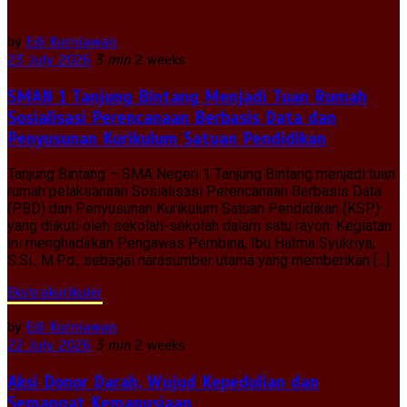
by
Edi Kurniawan
23 July 2026
3 min
2 weeks
SMAN 1 Tanjung Bintang Menjadi Tuan Rumah
Sosialisasi Perencanaan Berbasis Data dan
Penyusunan Kurikulum Satuan Pendidikan
Tanjung Bintang – SMA Negeri 1 Tanjung Bintang menjadi tuan
rumah pelaksanaan Sosialisasi Perencanaan Berbasis Data
(PBD) dan Penyusunan Kurikulum Satuan Pendidikan (KSP)
yang diikuti oleh sekolah-sekolah dalam satu rayon. Kegiatan
ini menghadirkan Pengawas Pembina, Ibu Hatma Syukriya,
S.Si., M.Pd., sebagai narasumber utama yang memberikan […]
Ekstrakurikuler
by
Edi Kurniawan
22 July 2026
3 min
2 weeks
Aksi Donor Darah, Wujud Kepedulian dan
Semangat Kemanusiaan