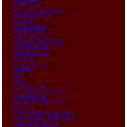
Inisiatif Siswa
(2)
Integritas dan Transparansi
(1)
KABAR SMANTAB
(103)
Keagamaan
(2)
Kegiatan Sekolah
(29)
Kegiatan Sosial
(2)
Kepemimpinan Siswa
(4)
Kesehatan dan Kebugaran
(3)
Kesehatan Remaja
(3)
Kesehatan Sekolah
(6)
Kesiswaan
(1)
Kreativitas Siswa
(4)
Kurikulum
(31)
Lini
(39)
MPLS
(21)
Partisipasi Siswa
(14)
Pembangunan Masa Depan
(4)
Pembinaan Siswa
(7)
Pemilihan Pemimpin Siswa
(1)
Pendidikan
(15)
Pendidikan dan Ekstrakurikuler
(6)
Pendidikan dan Kewirausahaan
(1)
Pendidikan Demokrasi
(2)