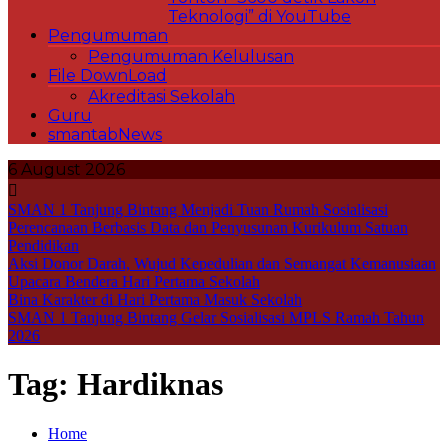
Teknologi” di YouTube
Pengumuman
Pengumuman Kelulusan
File DownLoad
Akreditasi Sekolah
Guru
smantabNews
6 August 2026
SMAN 1 Tanjung Bintang Menjadi Tuan Rumah Sosialisasi
Perencanaan Berbasis Data dan Penyusunan Kurikulum Satuan
Pendidikan
Aksi Donor Darah, Wujud Kepedulian dan Semangat Kemanusiaan
Upacara Bendera Hari Pertama Sekolah
Bina Karakter di Hari Pertama Masuk Sekolah
SMAN 1 Tanjung Bintang Gelar Sosialisasi MPLS Ramah Tahun
2026
Tag:
Hardiknas
Home