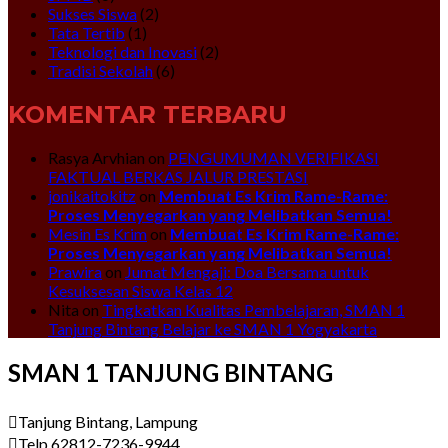
Sukses Siswa
(2)
Tata Tertib
(1)
Teknologi dan Inovasi
(2)
Tradisi Sekolah
(6)
KOMENTAR TERBARU
Rasya Arvhian
on
PENGUMUMAN VERIFIKASI
FAKTUAL BERKAS JALUR PRESTASI
jonikaitokitz
on
Membuat Es Krim Rame-Rame:
Proses Menyegarkan yang Melibatkan Semua!
Mesin Es Krim
on
Membuat Es Krim Rame-Rame:
Proses Menyegarkan yang Melibatkan Semua!
Prawira
on
Jumat Mengaji: Doa Bersama untuk
Kesuksesan Siswa Kelas 12
Nita
on
Tingkatkan Kualitas Pembelajaran, SMAN 1
Tanjung Bintang Belajar ke SMAN 1 Yogyakarta
SMAN 1 TANJUNG BINTANG
Tanjung Bintang, Lampung
Telp 62812-7236-9944