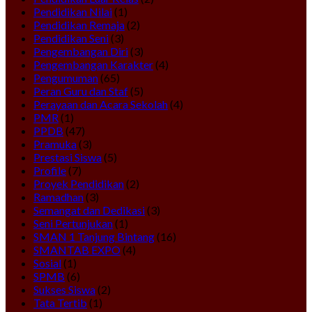
Pendidikan Nilai
(1)
Pendidikan Remaja
(2)
Pendidikan Seni
(3)
Pengembangan Diri
(3)
Pengembangan Karakter
(4)
Pengumuman
(65)
Peran Guru dan Staf
(5)
Perayaan dan Acara Sekolah
(4)
PMR
(1)
PPDB
(47)
Pramuka
(3)
Prestasi Siswa
(5)
Profile
(7)
Proyek Pendidikan
(2)
Ramadhan
(3)
Semangat dan Dedikasi
(3)
Seni Pertunjukan
(1)
SMAN 1 Tanjung Bintang
(16)
SMANTAB EXPO
(4)
Sosial
(1)
SPMB
(6)
Sukses Siswa
(2)
Tata Tertib
(1)