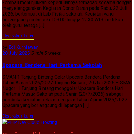
kembali menunjukkan kepeduliannya terhadap sesama dengan
menyelenggarakan Kegiatan Donor Darah pada Rabu, 22 Juli
2026, bertempat di Lab Fisika sekolah. Kegiatan yang
berlangsung mulai pukul 08.00 hingga 12.30 WIB ini diikuti
oleh guru, tenaga […]
Ekstrakurikuler
by
Edi Kurniawan
20 July 2026
3 min
3 weeks
Upacara Bendera Hari Pertama Sekolah
SMAN 1 Tanjung Bintang Gelar Upacara Bendera Perdana
Tahun Ajaran 2026/2027 Tanjung Bintang, 20 Juli 2026 – SMA
Negeri 1 Tanjung Bintang menggelar Upacara Bendera Hari
Pertama Masuk Sekolah pada Senin (20/7/2026) sebagai
pembuka kegiatan belajar mengajar Tahun Ajaran 2026/2027.
Upacara yang berlangsung di lapangan […]
Ekstrakurikuler