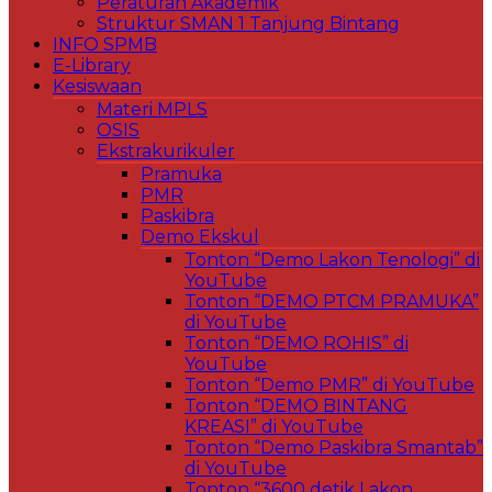
Peraturan Akademik
Struktur SMAN 1 Tanjung Bintang
INFO SPMB
E-Library
Kesiswaan
Materi MPLS
OSIS
Ekstrakurikuler
Pramuka
PMR
Paskibra
Demo Ekskul
Tonton “Demo Lakon Tenologi” di
YouTube
Tonton “DEMO PTCM PRAMUKA”
di YouTube
Tonton “DEMO ROHIS” di
YouTube
Tonton “Demo PMR” di YouTube
Tonton “DEMO BINTANG
KREASI” di YouTube
Tonton “Demo Paskibra Smantab”
di YouTube
Tonton “3600 detik Lakon