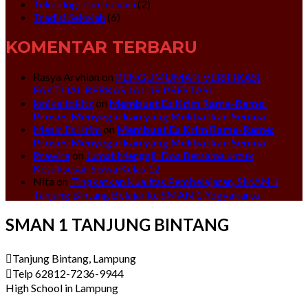
Teknologi dan Inovasi
(2)
Tradisi Sekolah
(6)
KOMENTAR TERBARU
Rasya Arvhian
on
PENGUMUMAN VERIFIKASI
FAKTUAL BERKAS JALUR PRESTASI
jonikaitokitz
on
Membuat Es Krim Rame-Rame:
Proses Menyegarkan yang Melibatkan Semua!
Mesin Es Krim
on
Membuat Es Krim Rame-Rame:
Proses Menyegarkan yang Melibatkan Semua!
Prawira
on
Jumat Mengaji: Doa Bersama untuk
Kesuksesan Siswa Kelas 12
Nita
on
Tingkatkan Kualitas Pembelajaran, SMAN 1
Tanjung Bintang Belajar ke SMAN 1 Yogyakarta
SMAN 1 TANJUNG BINTANG
Tanjung Bintang, Lampung
Telp 62812-7236-9944
High School in Lampung