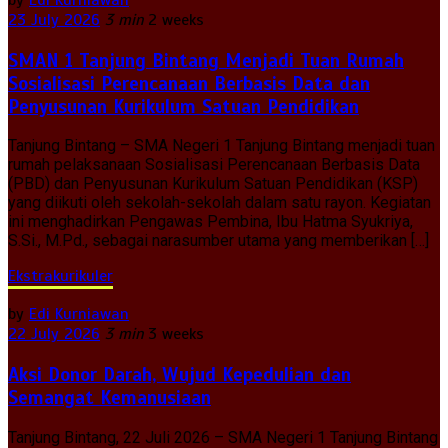
23 July 2026
3 min
2 weeks
SMAN 1 Tanjung Bintang Menjadi Tuan Rumah
Sosialisasi Perencanaan Berbasis Data dan
Penyusunan Kurikulum Satuan Pendidikan
Tanjung Bintang – SMA Negeri 1 Tanjung Bintang menjadi tuan
rumah pelaksanaan Sosialisasi Perencanaan Berbasis Data
(PBD) dan Penyusunan Kurikulum Satuan Pendidikan (KSP)
yang diikuti oleh sekolah-sekolah dalam satu rayon. Kegiatan
ini menghadirkan Pengawas Pembina, Ibu Hatma Syukriya,
S.Si., M.Pd., sebagai narasumber utama yang memberikan […]
Ekstrakurikuler
by
Edi Kurniawan
22 July 2026
3 min
3 weeks
Aksi Donor Darah, Wujud Kepedulian dan
Semangat Kemanusiaan
Tanjung Bintang, 22 Juli 2026 – SMA Negeri 1 Tanjung Bintang