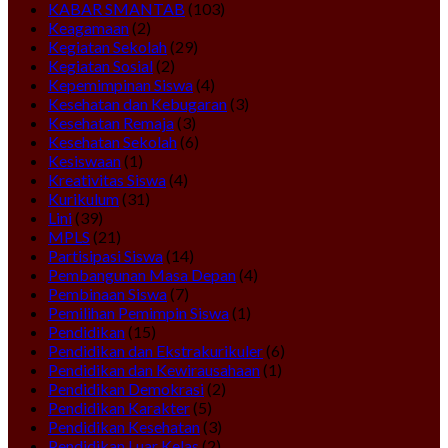
KABAR SMANTAB
(103)
Keagamaan
(2)
Kegiatan Sekolah
(29)
Kegiatan Sosial
(2)
Kepemimpinan Siswa
(4)
Kesehatan dan Kebugaran
(3)
Kesehatan Remaja
(3)
Kesehatan Sekolah
(6)
Kesiswaan
(1)
Kreativitas Siswa
(4)
Kurikulum
(31)
Lini
(39)
MPLS
(21)
Partisipasi Siswa
(14)
Pembangunan Masa Depan
(4)
Pembinaan Siswa
(7)
Pemilihan Pemimpin Siswa
(1)
Pendidikan
(15)
Pendidikan dan Ekstrakurikuler
(6)
Pendidikan dan Kewirausahaan
(1)
Pendidikan Demokrasi
(2)
Pendidikan Karakter
(5)
Pendidikan Kesehatan
(3)
Pendidikan Luar Kelas
(2)