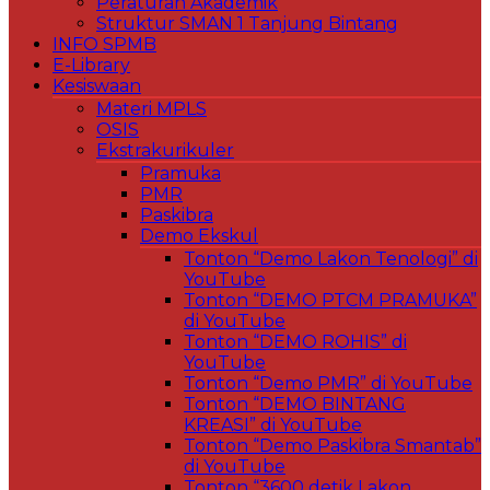
Peraturan Akademik
Struktur SMAN 1 Tanjung Bintang
INFO SPMB
E-Library
Kesiswaan
Materi MPLS
OSIS
Ekstrakurikuler
Pramuka
PMR
Paskibra
Demo Ekskul
Tonton “Demo Lakon Tenologi” di
YouTube
Tonton “DEMO PTCM PRAMUKA”
di YouTube
Tonton “DEMO ROHIS” di
YouTube
Tonton “Demo PMR” di YouTube
Tonton “DEMO BINTANG
KREASI” di YouTube
Tonton “Demo Paskibra Smantab”
di YouTube
Tonton “3600 detik Lakon