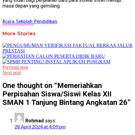
yang indah bagi perjalanan baru para siswa/siswi menuju
masa depan yang gemilang.
Acara Sekolah
Pendidikan
More Stories
Post
Previous post
Next post
navigation
One thought on “
Memeriahkan
Perpisahan Siswa/Siswi Kelas XII
SMAN 1 Tanjung Bintang Angkatan 26
”
Rohmad
says:
28 April 2024 at 4:09 pm