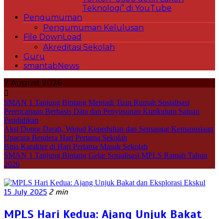
Teknologi” di YouTube
Pengumuman
Pengumuman Kelulusan
File DownLoad
Akreditasi Sekolah
Guru
smantabNews
7 August 2026
SMAN 1 Tanjung Bintang Menjadi Tuan Rumah Sosialisasi
Perencanaan Berbasis Data dan Penyusunan Kurikulum Satuan
Pendidikan
Aksi Donor Darah, Wujud Kepedulian dan Semangat Kemanusiaan
Upacara Bendera Hari Pertama Sekolah
Bina Karakter di Hari Pertama Masuk Sekolah
SMAN 1 Tanjung Bintang Gelar Sosialisasi MPLS Ramah Tahun
2026
15 July 2025
2 min
MPLS Hari Kedua: Ajang Unjuk Bakat