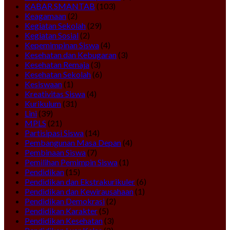
KABAR SMANTAB
(103)
Keagamaan
(2)
Kegiatan Sekolah
(29)
Kegiatan Sosial
(2)
Kepemimpinan Siswa
(4)
Kesehatan dan Kebugaran
(3)
Kesehatan Remaja
(3)
Kesehatan Sekolah
(6)
Kesiswaan
(1)
Kreativitas Siswa
(4)
Kurikulum
(31)
Lini
(39)
MPLS
(21)
Partisipasi Siswa
(14)
Pembangunan Masa Depan
(4)
Pembinaan Siswa
(7)
Pemilihan Pemimpin Siswa
(1)
Pendidikan
(15)
Pendidikan dan Ekstrakurikuler
(6)
Pendidikan dan Kewirausahaan
(1)
Pendidikan Demokrasi
(2)
Pendidikan Karakter
(5)
Pendidikan Kesehatan
(3)