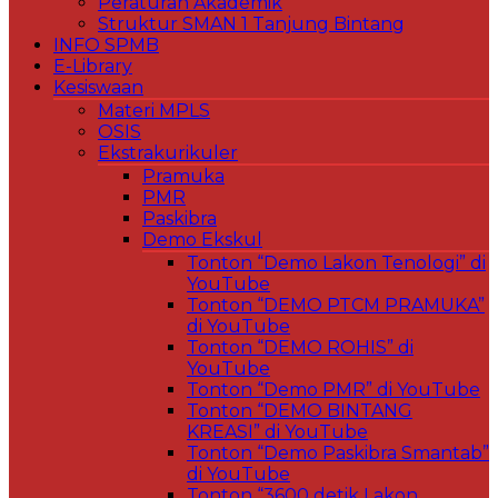
Peraturan Akademik
Struktur SMAN 1 Tanjung Bintang
INFO SPMB
E-Library
Kesiswaan
Materi MPLS
OSIS
Ekstrakurikuler
Pramuka
PMR
Paskibra
Demo Ekskul
Tonton “Demo Lakon Tenologi” di
YouTube
Tonton “DEMO PTCM PRAMUKA”
di YouTube
Tonton “DEMO ROHIS” di
YouTube
Tonton “Demo PMR” di YouTube
Tonton “DEMO BINTANG
KREASI” di YouTube
Tonton “Demo Paskibra Smantab”
di YouTube
Tonton “3600 detik Lakon