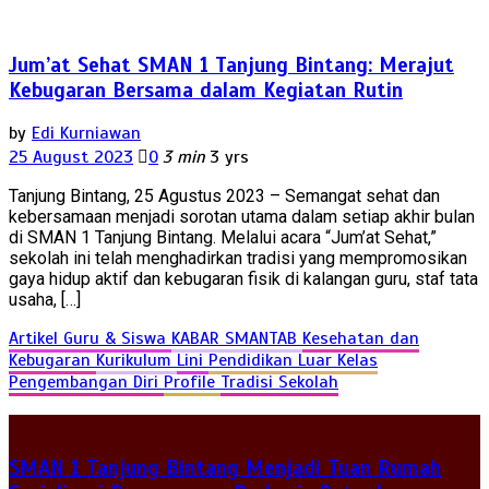
Jum’at Sehat SMAN 1 Tanjung Bintang: Merajut
Kebugaran Bersama dalam Kegiatan Rutin
by
Edi Kurniawan
25 August 2023
0
3 min
3 yrs
Tanjung Bintang, 25 Agustus 2023 – Semangat sehat dan
kebersamaan menjadi sorotan utama dalam setiap akhir bulan
di SMAN 1 Tanjung Bintang. Melalui acara “Jum’at Sehat,”
sekolah ini telah menghadirkan tradisi yang mempromosikan
gaya hidup aktif dan kebugaran fisik di kalangan guru, staf tata
usaha, […]
Artikel Guru & Siswa
KABAR SMANTAB
Kesehatan dan
Kebugaran
Kurikulum
Lini
Pendidikan Luar Kelas
Pengembangan Diri
Profile
Tradisi Sekolah
SMAN 1 Tanjung Bintang Menjadi Tuan Rumah