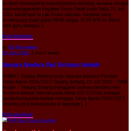
kembali menunjukkan kepeduliannya terhadap sesama dengan
menyelenggarakan Kegiatan Donor Darah pada Rabu, 22 Juli
2026, bertempat di Lab Fisika sekolah. Kegiatan yang
berlangsung mulai pukul 08.00 hingga 12.30 WIB ini diikuti
oleh guru, tenaga […]
Ekstrakurikuler
by
Edi Kurniawan
20 July 2026
3 min
2 weeks
Upacara Bendera Hari Pertama Sekolah
SMAN 1 Tanjung Bintang Gelar Upacara Bendera Perdana
Tahun Ajaran 2026/2027 Tanjung Bintang, 20 Juli 2026 – SMA
Negeri 1 Tanjung Bintang menggelar Upacara Bendera Hari
Pertama Masuk Sekolah pada Senin (20/7/2026) sebagai
pembuka kegiatan belajar mengajar Tahun Ajaran 2026/2027.
Upacara yang berlangsung di lapangan […]
Ekstrakurikuler