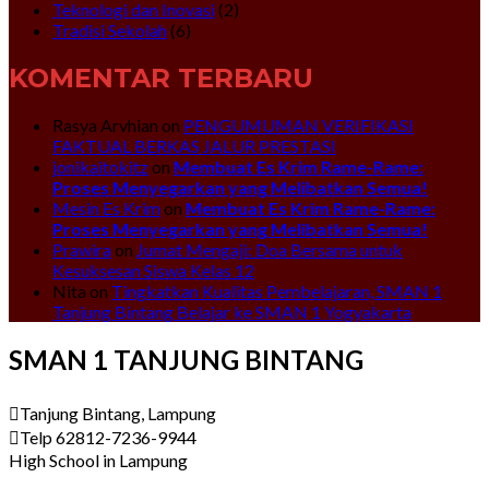
Teknologi dan Inovasi
(2)
Tradisi Sekolah
(6)
KOMENTAR TERBARU
Rasya Arvhian
on
PENGUMUMAN VERIFIKASI
FAKTUAL BERKAS JALUR PRESTASI
jonikaitokitz
on
Membuat Es Krim Rame-Rame:
Proses Menyegarkan yang Melibatkan Semua!
Mesin Es Krim
on
Membuat Es Krim Rame-Rame:
Proses Menyegarkan yang Melibatkan Semua!
Prawira
on
Jumat Mengaji: Doa Bersama untuk
Kesuksesan Siswa Kelas 12
Nita
on
Tingkatkan Kualitas Pembelajaran, SMAN 1
Tanjung Bintang Belajar ke SMAN 1 Yogyakarta
SMAN 1 TANJUNG BINTANG
Tanjung Bintang, Lampung
Telp 62812-7236-9944
High School in Lampung