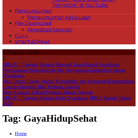
Teknologi” di YouTube
Pengumuman
Pengumuman Kelulusan
File DownLoad
Akreditasi Sekolah
Guru
smantabNews
6 August 2026
SMAN 1 Tanjung Bintang Menjadi Tuan Rumah Sosialisasi
Perencanaan Berbasis Data dan Penyusunan Kurikulum Satuan
Pendidikan
Aksi Donor Darah, Wujud Kepedulian dan Semangat Kemanusiaan
Upacara Bendera Hari Pertama Sekolah
Bina Karakter di Hari Pertama Masuk Sekolah
SMAN 1 Tanjung Bintang Gelar Sosialisasi MPLS Ramah Tahun
2026
Tag:
GayaHidupSehat
Home