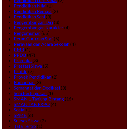
Pendidikan Luar Kelas
(2)
Pendidikan Nilai
(1)
Pendidikan Remaja
(2)
Pendidikan Seni
(3)
Pengembangan Diri
(3)
Pengembangan Karakter
(4)
Pengumuman
(65)
Peran Guru dan Staf
(5)
Perayaan dan Acara Sekolah
(4)
PMR
(1)
PPDB
(47)
Pramuka
(3)
Prestasi Siswa
(5)
Profile
(7)
Proyek Pendidikan
(2)
Ramadhan
(3)
Semangat dan Dedikasi
(3)
Seni Pertunjukan
(1)
SMAN 1 Tanjung Bintang
(16)
SMANTAB EXPO
(4)
Sosial
(1)
SPMB
(6)
Sukses Siswa
(2)
Tata Tertib
(1)