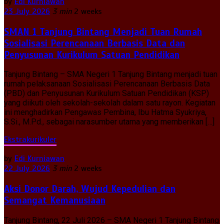
by
Edi Kurniawan
23 July 2026
3 min
2 weeks
SMAN 1 Tanjung Bintang Menjadi Tuan Rumah
Sosialisasi Perencanaan Berbasis Data dan
Penyusunan Kurikulum Satuan Pendidikan
Tanjung Bintang – SMA Negeri 1 Tanjung Bintang menjadi tuan
rumah pelaksanaan Sosialisasi Perencanaan Berbasis Data
(PBD) dan Penyusunan Kurikulum Satuan Pendidikan (KSP)
yang diikuti oleh sekolah-sekolah dalam satu rayon. Kegiatan
ini menghadirkan Pengawas Pembina, Ibu Hatma Syukriya,
S.Si., M.Pd., sebagai narasumber utama yang memberikan […]
Ekstrakurikuler
by
Edi Kurniawan
22 July 2026
3 min
2 weeks
Aksi Donor Darah, Wujud Kepedulian dan
Semangat Kemanusiaan
Tanjung Bintang, 22 Juli 2026 – SMA Negeri 1 Tanjung Bintang