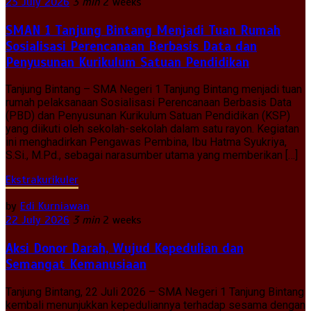
23 July 2026
3 min
2 weeks
SMAN 1 Tanjung Bintang Menjadi Tuan Rumah
Sosialisasi Perencanaan Berbasis Data dan
Penyusunan Kurikulum Satuan Pendidikan
Tanjung Bintang – SMA Negeri 1 Tanjung Bintang menjadi tuan
rumah pelaksanaan Sosialisasi Perencanaan Berbasis Data
(PBD) dan Penyusunan Kurikulum Satuan Pendidikan (KSP)
yang diikuti oleh sekolah-sekolah dalam satu rayon. Kegiatan
ini menghadirkan Pengawas Pembina, Ibu Hatma Syukriya,
S.Si., M.Pd., sebagai narasumber utama yang memberikan […]
Ekstrakurikuler
by
Edi Kurniawan
22 July 2026
3 min
2 weeks
Aksi Donor Darah, Wujud Kepedulian dan
Semangat Kemanusiaan
Tanjung Bintang, 22 Juli 2026 – SMA Negeri 1 Tanjung Bintang
kembali menunjukkan kepeduliannya terhadap sesama dengan