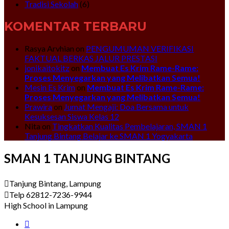
Tradisi Sekolah
(6)
KOMENTAR TERBARU
Rasya Arvhian
on
PENGUMUMAN VERIFIKASI
FAKTUAL BERKAS JALUR PRESTASI
jonikaitokitz
on
Membuat Es Krim Rame-Rame:
Proses Menyegarkan yang Melibatkan Semua!
Mesin Es Krim
on
Membuat Es Krim Rame-Rame:
Proses Menyegarkan yang Melibatkan Semua!
Prawira
on
Jumat Mengaji: Doa Bersama untuk
Kesuksesan Siswa Kelas 12
Nita
on
Tingkatkan Kualitas Pembelajaran, SMAN 1
Tanjung Bintang Belajar ke SMAN 1 Yogyakarta
SMAN 1 TANJUNG BINTANG
Tanjung Bintang, Lampung
Telp 62812-7236-9944
High School in Lampung