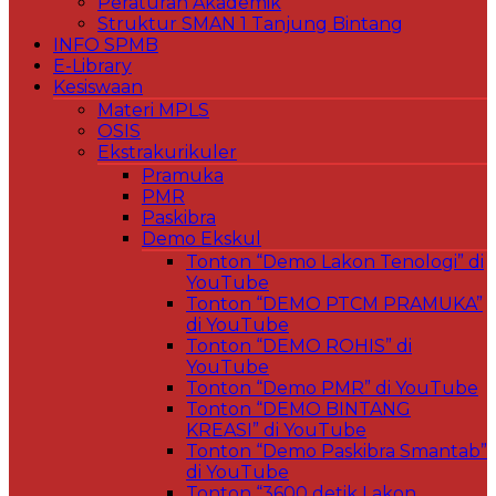
Peraturan Akademik
Struktur SMAN 1 Tanjung Bintang
INFO SPMB
E-Library
Kesiswaan
Materi MPLS
OSIS
Ekstrakurikuler
Pramuka
PMR
Paskibra
Demo Ekskul
Tonton “Demo Lakon Tenologi” di
YouTube
Tonton “DEMO PTCM PRAMUKA”
di YouTube
Tonton “DEMO ROHIS” di
YouTube
Tonton “Demo PMR” di YouTube
Tonton “DEMO BINTANG
KREASI” di YouTube
Tonton “Demo Paskibra Smantab”
di YouTube
Tonton “3600 detik Lakon