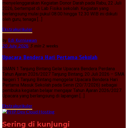
menyelenggarakan Kegiatan Donor Darah pada Rabu, 22 Juli
2026, bertempat di Lab Fisika sekolah. Kegiatan yang
berlangsung mulai pukul 08.00 hingga 12.30 WIB ini diikuti
oleh guru, tenaga […]
Ekstrakurikuler
by
Edi Kurniawan
20 July 2026
3 min
2 weeks
Upacara Bendera Hari Pertama Sekolah
SMAN 1 Tanjung Bintang Gelar Upacara Bendera Perdana
Tahun Ajaran 2026/2027 Tanjung Bintang, 20 Juli 2026 – SMA
Negeri 1 Tanjung Bintang menggelar Upacara Bendera Hari
Pertama Masuk Sekolah pada Senin (20/7/2026) sebagai
pembuka kegiatan belajar mengajar Tahun Ajaran 2026/2027.
Upacara yang berlangsung di lapangan […]
Ekstrakurikuler
Sering di kunjungi