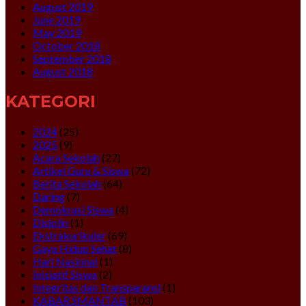
August 2019
June 2019
May 2019
October 2018
September 2018
August 2018
KATEGORI
2024
(25)
2025
(9)
Acara Sekolah
(27)
Artikel Guru & Siswa
(72)
Berita Sekolah
(64)
Daring
(7)
Demokrasi Siswa
(4)
Disiplin
(1)
Ekstrakurikuler
(69)
Gaya Hidup Sehat
(8)
Hari Nasional
(1)
Inisiatif Siswa
(2)
Integritas dan Transparansi
(1)
KABAR SMANTAB
(103)