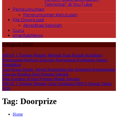
Teknologi” di YouTube
Pengumuman
Pengumuman Kelulusan
File DownLoad
Akreditasi Sekolah
Guru
smantabNews
6 August 2026
SMAN 1 Tanjung Bintang Menjadi Tuan Rumah Sosialisasi
Perencanaan Berbasis Data dan Penyusunan Kurikulum Satuan
Pendidikan
Aksi Donor Darah, Wujud Kepedulian dan Semangat Kemanusiaan
Upacara Bendera Hari Pertama Sekolah
Bina Karakter di Hari Pertama Masuk Sekolah
SMAN 1 Tanjung Bintang Gelar Sosialisasi MPLS Ramah Tahun
2026
Tag:
Doorprize
Home