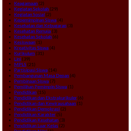
Keagamaan
(2)
Kegiatan Sekolah
(29)
Kegiatan Sosial
(2)
Kepemimpinan Siswa
(4)
Kesehatan dan Kebugaran
(3)
Kesehatan Remaja
(3)
Kesehatan Sekolah
(6)
Kesiswaan
(1)
Kreativitas Siswa
(4)
Kurikulum
(31)
Lini
(39)
MPLS
(21)
Partisipasi Siswa
(14)
Pembangunan Masa Depan
(4)
Pembinaan Siswa
(7)
Pemilihan Pemimpin Siswa
(1)
Pendidikan
(15)
Pendidikan dan Ekstrakurikuler
(6)
Pendidikan dan Kewirausahaan
(1)
Pendidikan Demokrasi
(2)
Pendidikan Karakter
(5)
Pendidikan Kesehatan
(3)
Pendidikan Luar Kelas
(2)
Pendidikan Nilai
(1)