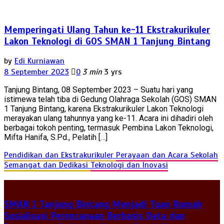
Memperingati Ulang Tahun ke-11 Ekstrakurikuler
Lakon Teknologi di GOS SMAN 1 Tanjung Bintang
by
Edi Kurniawan
8 September 2023
0
3 min
3 yrs
Tanjung Bintang, 08 September 2023 – Suatu hari yang
istimewa telah tiba di Gedung Olahraga Sekolah (GOS) SMAN
1 Tanjung Bintang, karena Ekstrakurikuler Lakon Teknologi
merayakan ulang tahunnya yang ke-11. Acara ini dihadiri oleh
berbagai tokoh penting, termasuk Pembina Lakon Teknologi,
Mifta Hanifa, S.Pd., Pelatih […]
Pendidikan dan Ekstrakurikuler
Perayaan dan Acara Sekolah
Semangat dan Dedikasi
Teknologi dan Inovasi
SMAN 1 Tanjung Bintang Menjadi Tuan Rumah
Sosialisasi Perencanaan Berbasis Data dan