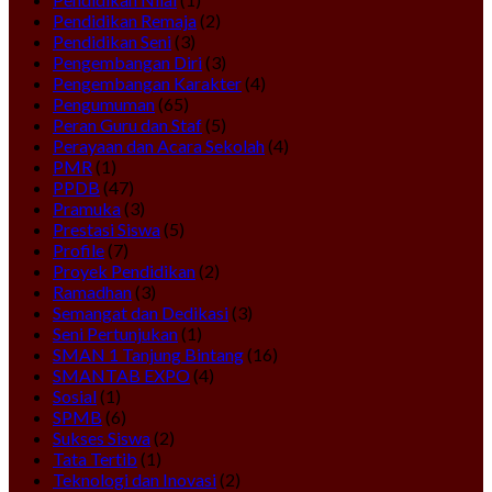
Pendidikan Remaja
(2)
Pendidikan Seni
(3)
Pengembangan Diri
(3)
Pengembangan Karakter
(4)
Pengumuman
(65)
Peran Guru dan Staf
(5)
Perayaan dan Acara Sekolah
(4)
PMR
(1)
PPDB
(47)
Pramuka
(3)
Prestasi Siswa
(5)
Profile
(7)
Proyek Pendidikan
(2)
Ramadhan
(3)
Semangat dan Dedikasi
(3)
Seni Pertunjukan
(1)
SMAN 1 Tanjung Bintang
(16)
SMANTAB EXPO
(4)
Sosial
(1)
SPMB
(6)
Sukses Siswa
(2)
Tata Tertib
(1)
Teknologi dan Inovasi
(2)