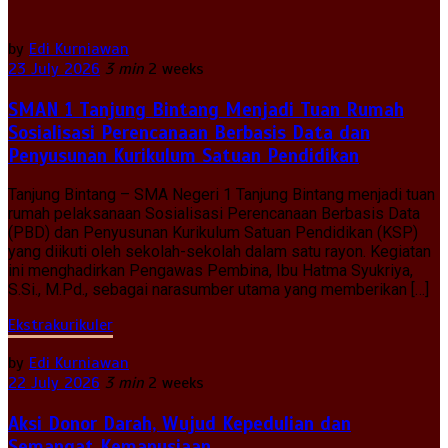
by
Edi Kurniawan
23 July 2026
3 min
2 weeks
SMAN 1 Tanjung Bintang Menjadi Tuan Rumah
Sosialisasi Perencanaan Berbasis Data dan
Penyusunan Kurikulum Satuan Pendidikan
Tanjung Bintang – SMA Negeri 1 Tanjung Bintang menjadi tuan
rumah pelaksanaan Sosialisasi Perencanaan Berbasis Data
(PBD) dan Penyusunan Kurikulum Satuan Pendidikan (KSP)
yang diikuti oleh sekolah-sekolah dalam satu rayon. Kegiatan
ini menghadirkan Pengawas Pembina, Ibu Hatma Syukriya,
S.Si., M.Pd., sebagai narasumber utama yang memberikan […]
Ekstrakurikuler
by
Edi Kurniawan
22 July 2026
3 min
2 weeks
Aksi Donor Darah, Wujud Kepedulian dan
Semangat Kemanusiaan