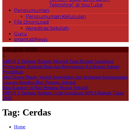
Teknologi” di YouTube
Pengumuman
Pengumuman Kelulusan
File DownLoad
Akreditasi Sekolah
Guru
smantabNews
6 August 2026
SMAN 1 Tanjung Bintang Menjadi Tuan Rumah Sosialisasi
Perencanaan Berbasis Data dan Penyusunan Kurikulum Satuan
Pendidikan
Aksi Donor Darah, Wujud Kepedulian dan Semangat Kemanusiaan
Upacara Bendera Hari Pertama Sekolah
Bina Karakter di Hari Pertama Masuk Sekolah
SMAN 1 Tanjung Bintang Gelar Sosialisasi MPLS Ramah Tahun
2026
Tag:
Cerdas
Home