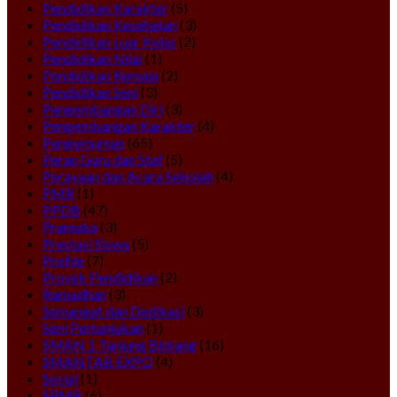
Pendidikan Karakter
(5)
Pendidikan Kesehatan
(3)
Pendidikan Luar Kelas
(2)
Pendidikan Nilai
(1)
Pendidikan Remaja
(2)
Pendidikan Seni
(3)
Pengembangan Diri
(3)
Pengembangan Karakter
(4)
Pengumuman
(65)
Peran Guru dan Staf
(5)
Perayaan dan Acara Sekolah
(4)
PMR
(1)
PPDB
(47)
Pramuka
(3)
Prestasi Siswa
(5)
Profile
(7)
Proyek Pendidikan
(2)
Ramadhan
(3)
Semangat dan Dedikasi
(3)
Seni Pertunjukan
(1)
SMAN 1 Tanjung Bintang
(16)
SMANTAB EXPO
(4)
Sosial
(1)
SPMB
(6)