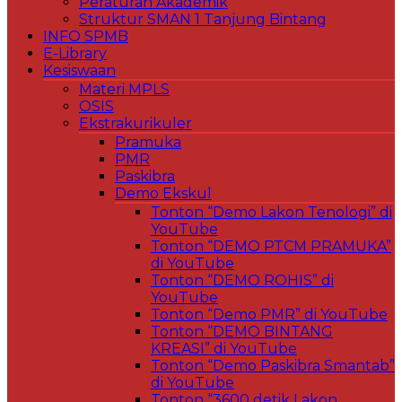
Peraturan Akademik
Struktur SMAN 1 Tanjung Bintang
INFO SPMB
E-Library
Kesiswaan
Materi MPLS
OSIS
Ekstrakurikuler
Pramuka
PMR
Paskibra
Demo Ekskul
Tonton “Demo Lakon Tenologi” di
YouTube
Tonton “DEMO PTCM PRAMUKA”
di YouTube
Tonton “DEMO ROHIS” di
YouTube
Tonton “Demo PMR” di YouTube
Tonton “DEMO BINTANG
KREASI” di YouTube
Tonton “Demo Paskibra Smantab”
di YouTube
Tonton “3600 detik Lakon