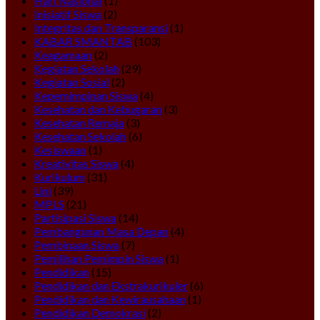
Hari Nasional
(1)
Inisiatif Siswa
(2)
Integritas dan Transparansi
(1)
KABAR SMANTAB
(103)
Keagamaan
(2)
Kegiatan Sekolah
(29)
Kegiatan Sosial
(2)
Kepemimpinan Siswa
(4)
Kesehatan dan Kebugaran
(3)
Kesehatan Remaja
(3)
Kesehatan Sekolah
(6)
Kesiswaan
(1)
Kreativitas Siswa
(4)
Kurikulum
(31)
Lini
(39)
MPLS
(21)
Partisipasi Siswa
(14)
Pembangunan Masa Depan
(4)
Pembinaan Siswa
(7)
Pemilihan Pemimpin Siswa
(1)
Pendidikan
(15)
Pendidikan dan Ekstrakurikuler
(6)
Pendidikan dan Kewirausahaan
(1)
Pendidikan Demokrasi
(2)