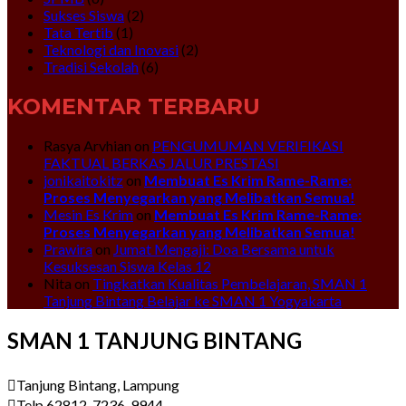
Sukses Siswa
(2)
Tata Tertib
(1)
Teknologi dan Inovasi
(2)
Tradisi Sekolah
(6)
KOMENTAR TERBARU
Rasya Arvhian
on
PENGUMUMAN VERIFIKASI
FAKTUAL BERKAS JALUR PRESTASI
jonikaitokitz
on
Membuat Es Krim Rame-Rame:
Proses Menyegarkan yang Melibatkan Semua!
Mesin Es Krim
on
Membuat Es Krim Rame-Rame:
Proses Menyegarkan yang Melibatkan Semua!
Prawira
on
Jumat Mengaji: Doa Bersama untuk
Kesuksesan Siswa Kelas 12
Nita
on
Tingkatkan Kualitas Pembelajaran, SMAN 1
Tanjung Bintang Belajar ke SMAN 1 Yogyakarta
SMAN 1 TANJUNG BINTANG
Tanjung Bintang, Lampung
Telp 62812-7236-9944