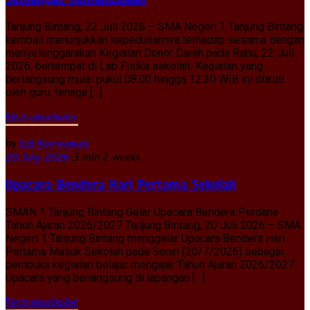
Tanjung Bintang, 22 Juli 2026 – SMA Negeri 1 Tanjung Bintang
kembali menunjukkan kepeduliannya terhadap sesama dengan
menyelenggarakan Kegiatan Donor Darah pada Rabu, 22 Juli
2026, bertempat di Lab Fisika sekolah. Kegiatan yang
berlangsung mulai pukul 08.00 hingga 12.30 WIB ini diikuti
oleh guru, tenaga […]
Ekstrakurikuler
by
Edi Kurniawan
20 July 2026
3 min
2 weeks
Upacara Bendera Hari Pertama Sekolah
SMAN 1 Tanjung Bintang Gelar Upacara Bendera Perdana
Tahun Ajaran 2026/2027 Tanjung Bintang, 20 Juli 2026 – SMA
Negeri 1 Tanjung Bintang menggelar Upacara Bendera Hari
Pertama Masuk Sekolah pada Senin (20/7/2026) sebagai
pembuka kegiatan belajar mengajar Tahun Ajaran 2026/2027.
Upacara yang berlangsung di lapangan […]
Ekstrakurikuler