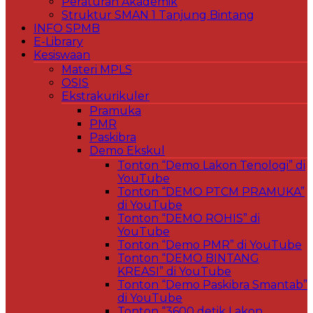
Peraturan Akademik
Struktur SMAN 1 Tanjung Bintang
INFO SPMB
E-Library
Kesiswaan
Materi MPLS
OSIS
Ekstrakurikuler
Pramuka
PMR
Paskibra
Demo Ekskul
Tonton “Demo Lakon Tenologi” di
YouTube
Tonton “DEMO PTCM PRAMUKA”
di YouTube
Tonton “DEMO ROHIS” di
YouTube
Tonton “Demo PMR” di YouTube
Tonton “DEMO BINTANG
KREASI” di YouTube
Tonton “Demo Paskibra Smantab”
di YouTube
Tonton “3600 detik Lakon