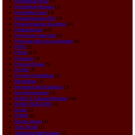
Pendidikan Nilai
(1)
Pendidikan Remaja
(2)
Pendidikan Seni
(3)
Pengembangan Diri
(3)
Pengembangan Karakter
(4)
Pengumuman
(65)
Peran Guru dan Staf
(5)
Perayaan dan Acara Sekolah
(4)
PMR
(1)
PPDB
(47)
Pramuka
(3)
Prestasi Siswa
(5)
Profile
(7)
Proyek Pendidikan
(2)
Ramadhan
(3)
Semangat dan Dedikasi
(3)
Seni Pertunjukan
(1)
SMAN 1 Tanjung Bintang
(16)
SMANTAB EXPO
(4)
Sosial
(1)
SPMB
(6)
Sukses Siswa
(2)
Tata Tertib
(1)
Teknologi dan Inovasi
(2)