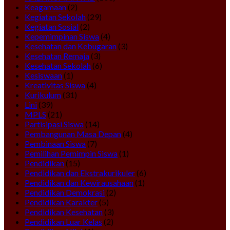
Keagamaan
(2)
Kegiatan Sekolah
(29)
Kegiatan Sosial
(2)
Kepemimpinan Siswa
(4)
Kesehatan dan Kebugaran
(3)
Kesehatan Remaja
(3)
Kesehatan Sekolah
(6)
Kesiswaan
(1)
Kreativitas Siswa
(4)
Kurikulum
(31)
Lini
(39)
MPLS
(21)
Partisipasi Siswa
(14)
Pembangunan Masa Depan
(4)
Pembinaan Siswa
(7)
Pemilihan Pemimpin Siswa
(1)
Pendidikan
(15)
Pendidikan dan Ekstrakurikuler
(6)
Pendidikan dan Kewirausahaan
(1)
Pendidikan Demokrasi
(2)
Pendidikan Karakter
(5)
Pendidikan Kesehatan
(3)
Pendidikan Luar Kelas
(2)