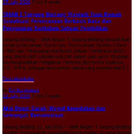
23 July 2026
3 min
2 weeks
SMAN 1 Tanjung Bintang Menjadi Tuan Rumah
Sosialisasi Perencanaan Berbasis Data dan
Penyusunan Kurikulum Satuan Pendidikan
Tanjung Bintang – SMA Negeri 1 Tanjung Bintang menjadi tuan
rumah pelaksanaan Sosialisasi Perencanaan Berbasis Data
(PBD) dan Penyusunan Kurikulum Satuan Pendidikan (KSP)
yang diikuti oleh sekolah-sekolah dalam satu rayon. Kegiatan
ini menghadirkan Pengawas Pembina, Ibu Hatma Syukriya,
S.Si., M.Pd., sebagai narasumber utama yang memberikan […]
Ekstrakurikuler
by
Edi Kurniawan
22 July 2026
3 min
2 weeks
Aksi Donor Darah, Wujud Kepedulian dan
Semangat Kemanusiaan
Tanjung Bintang, 22 Juli 2026 – SMA Negeri 1 Tanjung Bintang
kembali menunjukkan kepeduliannya terhadap sesama dengan