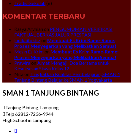
Tradisi Sekolah
(6)
KOMENTAR TERBARU
Rasya Arvhian
on
PENGUMUMAN VERIFIKASI
FAKTUAL BERKAS JALUR PRESTASI
jonikaitokitz
on
Membuat Es Krim Rame-Rame:
Proses Menyegarkan yang Melibatkan Semua!
Mesin Es Krim
on
Membuat Es Krim Rame-Rame:
Proses Menyegarkan yang Melibatkan Semua!
Prawira
on
Jumat Mengaji: Doa Bersama untuk
Kesuksesan Siswa Kelas 12
Nita
on
Tingkatkan Kualitas Pembelajaran, SMAN 1
Tanjung Bintang Belajar ke SMAN 1 Yogyakarta
SMAN 1 TANJUNG BINTANG
Tanjung Bintang, Lampung
Telp 62812-7236-9944
High School in Lampung