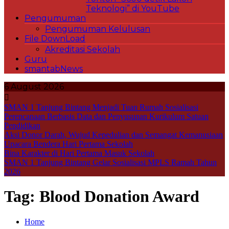
Teknologi” di YouTube
Pengumuman
Pengumuman Kelulusan
File DownLoad
Akreditasi Sekolah
Guru
smantabNews
6 August 2026
SMAN 1 Tanjung Bintang Menjadi Tuan Rumah Sosialisasi
Perencanaan Berbasis Data dan Penyusunan Kurikulum Satuan
Pendidikan
Aksi Donor Darah, Wujud Kepedulian dan Semangat Kemanusiaan
Upacara Bendera Hari Pertama Sekolah
Bina Karakter di Hari Pertama Masuk Sekolah
SMAN 1 Tanjung Bintang Gelar Sosialisasi MPLS Ramah Tahun
2026
Tag:
Blood Donation Award
Home