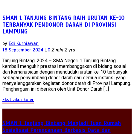
SMAN 1 TANJUNG BINTANG RAIH URUTAN KE-10
TERBANYAK PENDONOR DARAH DI PROVINSI
LAMPUNG
by
Edi Kurniawan
18 September 2024
0
2 min
2 yrs
Tanjung Bintang, 2024 – SMA Negeri 1 Tanjung Bintang
kembali mengukir prestasi membanggakan di bidang sosial
dan kemanusiaan dengan menduduki urutan ke-10 terbanyak
sebagai penyumbang donor darah dari semua instansi yang
menyelenggarakan kegiatan donor darah di Provinsi Lampung.
Penghargaan ini diberikan oleh Unit Donor Darah […]
Ekstrakurikuler
SMAN 1 Tanjung Bintang Menjadi Tuan Rumah
Sosialisasi Perencanaan Berbasis Data dan