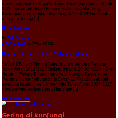
menyelenggarakan Kegiatan Donor Darah pada Rabu, 22 Juli
2026, bertempat di Lab Fisika sekolah. Kegiatan yang
berlangsung mulai pukul 08.00 hingga 12.30 WIB ini diikuti
oleh guru, tenaga […]
Ekstrakurikuler
by
Edi Kurniawan
20 July 2026
3 min
2 weeks
Upacara Bendera Hari Pertama Sekolah
SMAN 1 Tanjung Bintang Gelar Upacara Bendera Perdana
Tahun Ajaran 2026/2027 Tanjung Bintang, 20 Juli 2026 – SMA
Negeri 1 Tanjung Bintang menggelar Upacara Bendera Hari
Pertama Masuk Sekolah pada Senin (20/7/2026) sebagai
pembuka kegiatan belajar mengajar Tahun Ajaran 2026/2027.
Upacara yang berlangsung di lapangan […]
Ekstrakurikuler
Sering di kunjungi