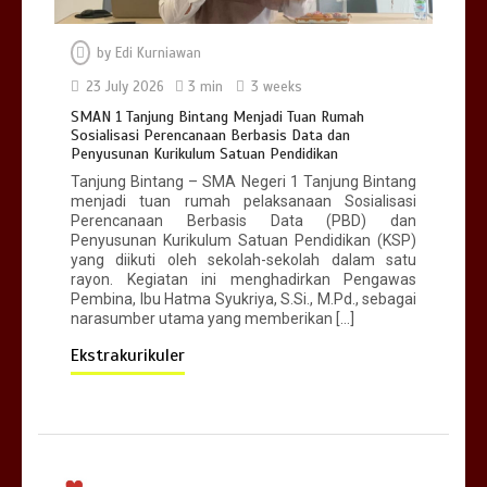
by
Edi Kurniawan
SMAN 1 Tanjung Bintang Menjadi Tuan
Rumah Sosialisasi Perencanaan
23 July 2026
3 min
3 weeks
Berbasis Data dan Penyusunan
SMAN 1 Tanjung Bintang Menjadi Tuan Rumah
Kurikulum Satuan Pendidikan
Sosialisasi Perencanaan Berbasis Data dan
0
3 min
Penyusunan Kurikulum Satuan Pendidikan
Tanjung Bintang – SMA Negeri 1 Tanjung Bintang
menjadi tuan rumah pelaksanaan Sosialisasi
Perencanaan Berbasis Data (PBD) dan
Penyusunan Kurikulum Satuan Pendidikan (KSP)
yang diikuti oleh sekolah-sekolah dalam satu
rayon. Kegiatan ini menghadirkan Pengawas
Pembina, Ibu Hatma Syukriya, S.Si., M.Pd., sebagai
narasumber utama yang memberikan […]
Ekstrakurikuler