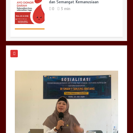
dan Semangat Kemanusiaan
0
3 min
Upacara Bendera Hari Pertama
Sekolah
0
3 min
Bina Karakter di Hari Pertama Masuk
Sekolah
0
2 min