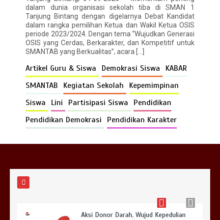
dalam dunia organisasi sekolah tiba di SMAN 1
Tanjung Bintang dengan digelarnya Debat Kandidat
dalam rangka pemilihan Ketua dan Wakil Ketua OSIS
periode 2023/2024. Dengan tema “Wujudkan Generasi
OSIS yang Cerdas, Berkarakter, dan Kompetitif untuk
Bina Karakter di Hari Pertama Masuk
SMANTAB yang Berkualitas”, acara […]
Sekolah
0
2 min
Artikel Guru & Siswa
Demokrasi Siswa
KABAR
SMANTAB
Kegiatan Sekolah
Kepemimpinan
Siswa
Lini
Partisipasi Siswa
Pendidikan
Pendidikan Demokrasi
Pendidikan Karakter
SMAN 1 Tanjung Bintang Menjadi Tuan
Rumah Sosialisasi Perencanaan
Berbasis Data dan Penyusunan
Kurikulum Satuan Pendidikan
0
3 min
Aksi Donor Darah, Wujud Kepedulian