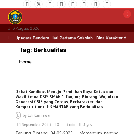
Skip
to
content
10 August 2026
Upacara Bendera Hari Pertama Sekolah
Bina Karakter di Hari Pe
Tag:
Berkualitas
Home
Debat Kandidat Menuju Pemilihan Raya Ketua dan
Wakil Ketua OSIS SMAN 1 Tanjung Bintang: Wujudkan
Generasi OSIS yang Cerdas, Berkarakter, dan
Kompetitif untuk SMANTAB yang Berkualitas
by
Edi Kurniawan
4 September 2023
0
3 min
3 yrs
Tanjung Bintang, 04-09-2023 – Momentum penting