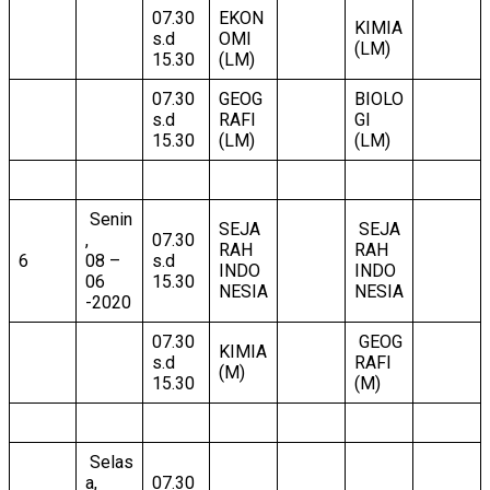
07.30
EKON
KIMIA
s.d
OMI
(LM)
15.30
(LM)
07.30
GEOG
BIOLO
s.d
RAFI
GI
15.30
(LM)
(LM)
Senin
SEJA
SEJA
,
07.30
RAH
RAH
6
08 –
s.d
INDO
INDO
06
15.30
NESIA
NESIA
-2020
07.30
GEOG
KIMIA
s.d
RAFI
(M)
15.30
(M)
Selas
a,
07.30