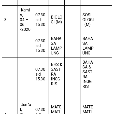
Kami
s,
07.30
SOSI
BIOLO
3
04 –
s.d
OLOGI
GI (M)
06
15.30
(M)
-2020
BAHA
BAHA
07.30
SA
SA
s.d
LAMP
LAMP
15.30
UNG
UNG
BAHA
BHS &
SA &
07.30
SAST
SAST
s.d
RA
RA
15.30
INGG
INGG
RIS
RIS
Jum’a
MATE
MATE
t,
07.30
MATI
MATI