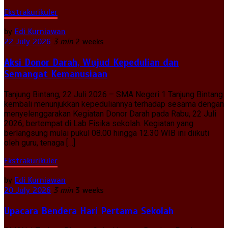
Ekstrakurikuler
by
Edi Kurniawan
22 July 2026
3 min
2 weeks
Aksi Donor Darah, Wujud Kepedulian dan
Semangat Kemanusiaan
Tanjung Bintang, 22 Juli 2026 – SMA Negeri 1 Tanjung Bintang
kembali menunjukkan kepeduliannya terhadap sesama dengan
menyelenggarakan Kegiatan Donor Darah pada Rabu, 22 Juli
2026, bertempat di Lab Fisika sekolah. Kegiatan yang
berlangsung mulai pukul 08.00 hingga 12.30 WIB ini diikuti
oleh guru, tenaga […]
Ekstrakurikuler
by
Edi Kurniawan
20 July 2026
3 min
3 weeks
Upacara Bendera Hari Pertama Sekolah