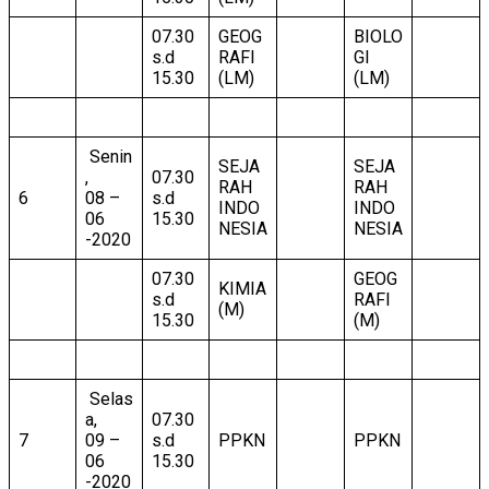
07.30
GEOG
BIOLO
s.d
RAFI
GI
15.30
(LM)
(LM)
Senin
SEJA
SEJA
,
07.30
RAH
RAH
6
08 –
s.d
INDO
INDO
06
15.30
NESIA
NESIA
-2020
07.30
GEOG
KIMIA
s.d
RAFI
(M)
15.30
(M)
Selas
a,
07.30
7
09 –
s.d
PPKN
PPKN
06
15.30
-2020