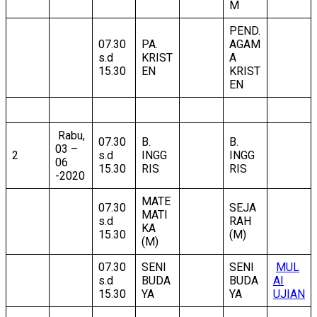
M
PEND.
07.30
PA.
AGAM
s.d
KRIST
A
15.30
EN
KRIST
EN
Rabu,
07.30
B.
B.
03 –
2
s.d
INGG
INGG
06
15.30
RIS
RIS
-2020
MATE
07.30
SEJA
MATI
s.d
RAH
KA
15.30
(M)
(M)
07.30
SENI
SENI
MUL
s.d
BUDA
BUDA
AI
15.30
YA
YA
UJIAN