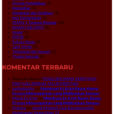
Proyek Pendidikan
(2)
Ramadhan
(3)
Semangat dan Dedikasi
(3)
Seni Pertunjukan
(1)
SMAN 1 Tanjung Bintang
(16)
SMANTAB EXPO
(4)
Sosial
(1)
SPMB
(6)
Sukses Siswa
(2)
Tata Tertib
(1)
Teknologi dan Inovasi
(2)
Tradisi Sekolah
(6)
KOMENTAR TERBARU
Rasya Arvhian
on
PENGUMUMAN VERIFIKASI
FAKTUAL BERKAS JALUR PRESTASI
jonikaitokitz
on
Membuat Es Krim Rame-Rame:
Proses Menyegarkan yang Melibatkan Semua!
Mesin Es Krim
on
Membuat Es Krim Rame-Rame:
Proses Menyegarkan yang Melibatkan Semua!
Prawira
on
Jumat Mengaji: Doa Bersama untuk
Kesuksesan Siswa Kelas 12