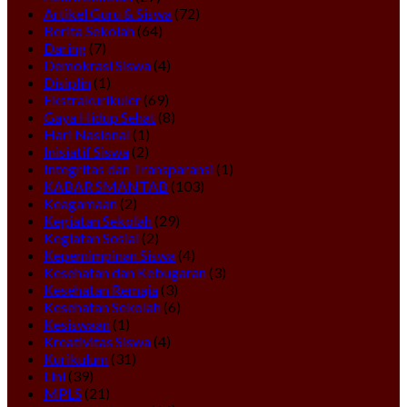
Artikel Guru & Siswa
(72)
Berita Sekolah
(64)
Daring
(7)
Demokrasi Siswa
(4)
Disiplin
(1)
Ekstrakurikuler
(69)
Gaya Hidup Sehat
(8)
Hari Nasional
(1)
Inisiatif Siswa
(2)
Integritas dan Transparansi
(1)
KABAR SMANTAB
(103)
Keagamaan
(2)
Kegiatan Sekolah
(29)
Kegiatan Sosial
(2)
Kepemimpinan Siswa
(4)
Kesehatan dan Kebugaran
(3)
Kesehatan Remaja
(3)
Kesehatan Sekolah
(6)
Kesiswaan
(1)
Kreativitas Siswa
(4)
Kurikulum
(31)
Lini
(39)
MPLS
(21)