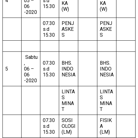
4
05 –
s.d
KA
KA
06
15.30
(W)
(W)
-2020
07.30
PENJ
PENJ
s.d
ASKE
ASKE
15.30
S
S
Sabtu
,
07.30
BHS.
BHS.
5
06 –
s.d
INDO
INDO
06
15.30
NESIA
NESIA
-2020
LINTA
LINTA
S
S
MINA
MINA
T
T
07.30
SOSI
FISIK
s.d
OLOGI
A
15.30
(LM)
(LM)