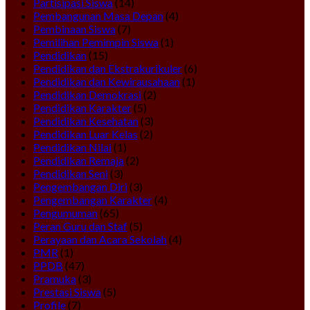
Partisipasi Siswa
(14)
Pembangunan Masa Depan
(4)
Pembinaan Siswa
(7)
Pemilihan Pemimpin Siswa
(1)
Pendidikan
(15)
Pendidikan dan Ekstrakurikuler
(6)
Pendidikan dan Kewirausahaan
(1)
Pendidikan Demokrasi
(2)
Pendidikan Karakter
(5)
Pendidikan Kesehatan
(3)
Pendidikan Luar Kelas
(2)
Pendidikan Nilai
(1)
Pendidikan Remaja
(2)
Pendidikan Seni
(3)
Pengembangan Diri
(3)
Pengembangan Karakter
(4)
Pengumuman
(65)
Peran Guru dan Staf
(5)
Perayaan dan Acara Sekolah
(4)
PMR
(1)
PPDB
(47)
Pramuka
(3)
Prestasi Siswa
(5)
Profile
(7)