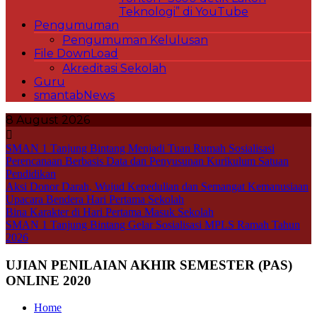
Teknologi” di YouTube
Pengumuman
Pengumuman Kelulusan
File DownLoad
Akreditasi Sekolah
Guru
smantabNews
8 August 2026
SMAN 1 Tanjung Bintang Menjadi Tuan Rumah Sosialisasi
Perencanaan Berbasis Data dan Penyusunan Kurikulum Satuan
Pendidikan
Aksi Donor Darah, Wujud Kepedulian dan Semangat Kemanusiaan
Upacara Bendera Hari Pertama Sekolah
Bina Karakter di Hari Pertama Masuk Sekolah
SMAN 1 Tanjung Bintang Gelar Sosialisasi MPLS Ramah Tahun
2026
UJIAN PENILAIAN AKHIR SEMESTER (PAS)
ONLINE 2020
Home