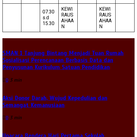
KEWI
KEWI
07.30
RAUS
RAUS
s.d
AHAA
AHAA
15.30
N
N
SMAN 1 Tanjung Bintang Menjadi Tuan Rumah
Sosialisasi Perencanaan Berbasis Data dan
Penyusunan Kurikulum Satuan Pendidikan
0
3 min
Aksi Donor Darah, Wujud Kepedulian dan
Semangat Kemanusiaan
0
3 min
Upacara Bendera Hari Pertama Sekolah