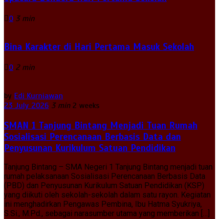
0
3 min
Bina Karakter di Hari Pertama Masuk Sekolah
0
2 min
by
Edi Kurniawan
23 July 2026
3 min
2 weeks
SMAN 1 Tanjung Bintang Menjadi Tuan Rumah
Sosialisasi Perencanaan Berbasis Data dan
Penyusunan Kurikulum Satuan Pendidikan
Tanjung Bintang – SMA Negeri 1 Tanjung Bintang menjadi tuan
rumah pelaksanaan Sosialisasi Perencanaan Berbasis Data
(PBD) dan Penyusunan Kurikulum Satuan Pendidikan (KSP)
yang diikuti oleh sekolah-sekolah dalam satu rayon. Kegiatan
ini menghadirkan Pengawas Pembina, Ibu Hatma Syukriya,
S.Si., M.Pd., sebagai narasumber utama yang memberikan […]