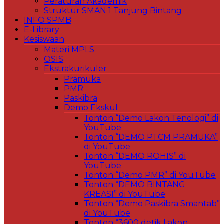
Peraturan Akademik
Struktur SMAN 1 Tanjung Bintang
INFO SPMB
E-Library
Kesiswaan
Materi MPLS
OSIS
Ekstrakurikuler
Pramuka
PMR
Paskibra
Demo Ekskul
Tonton “Demo Lakon Tenologi” di
YouTube
Tonton “DEMO PTCM PRAMUKA”
di YouTube
Tonton “DEMO ROHIS” di
YouTube
Tonton “Demo PMR” di YouTube
Tonton “DEMO BINTANG
KREASI” di YouTube
Tonton “Demo Paskibra Smantab”
di YouTube
Tonton “3600 detik Lakon