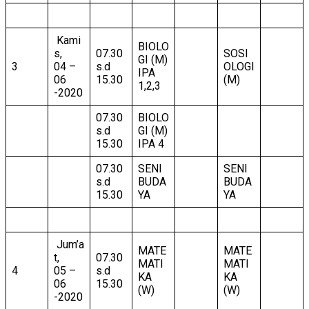
Kami
BIOLO
s,
07.30
SOSI
GI (M)
3
04 –
s.d
OLOGI
IPA
06
15.30
(M)
1,2,3
-2020
07.30
BIOLO
s.d
GI (M)
15.30
IPA 4
07.30
SENI
SENI
s.d
BUDA
BUDA
15.30
YA
YA
Jum’a
MATE
MATE
t,
07.30
MATI
MATI
4
05 –
s.d
KA
KA
06
15.30
(W)
(W)
-2020