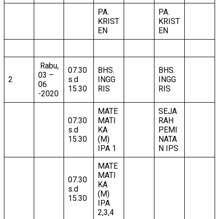
PA.
PA.
KRIST
KRIST
EN
EN
Rabu,
07.30
BHS.
BHS.
03 –
2
s.d
INGG
INGG
06
15.30
RIS
RIS
-2020
MATE
SEJA
07.30
MATI
RAH
s.d
KA
PEMI
15.30
(M)
NATA
IPA 1
N IPS
MATE
MATI
07.30
KA
s.d
(M)
15.30
IPA
2,3,4