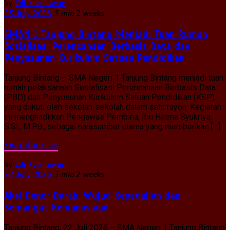
by
Edi Kurniawan
23 July 2026
3 min
2 weeks
SMAN 1 Tanjung Bintang Menjadi Tuan Rumah
Sosialisasi Perencanaan Berbasis Data dan
Penyusunan Kurikulum Satuan Pendidikan
Tanjung Bintang – SMA Negeri 1 Tanjung Bintang menjadi tuan
rumah pelaksanaan Sosialisasi Perencanaan Berbasis Data
(PBD) dan Penyusunan Kurikulum Satuan Pendidikan (KSP)
yang diikuti oleh sekolah-sekolah dalam satu rayon. Kegiatan
ini menghadirkan Pengawas Pembina, Ibu Hatma Syukriya,
S.Si., M.Pd., sebagai narasumber utama yang memberikan […]
Ekstrakurikuler
by
Edi Kurniawan
22 July 2026
3 min
2 weeks
Aksi Donor Darah, Wujud Kepedulian dan
Semangat Kemanusiaan
Tanjung Bintang, 22 Juli 2026 – SMA Negeri 1 Tanjung Bintang