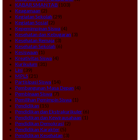
KABAR SMANTAB
(103)
Keagamaan
(2)
Kegiatan Sekolah
(29)
Kegiatan Sosial
(2)
Kepemimpinan Siswa
(4)
Kesehatan dan Kebugaran
(3)
Kesehatan Remaja
(3)
Kesehatan Sekolah
(6)
Kesiswaan
(1)
Kreativitas Siswa
(4)
Kurikulum
(31)
Lini
(39)
MPLS
(21)
Partisipasi Siswa
(14)
Pembangunan Masa Depan
(4)
Pembinaan Siswa
(7)
Pemilihan Pemimpin Siswa
(1)
Pendidikan
(15)
Pendidikan dan Ekstrakurikuler
(6)
Pendidikan dan Kewirausahaan
(1)
Pendidikan Demokrasi
(2)
Pendidikan Karakter
(5)
Pendidikan Kesehatan
(3)