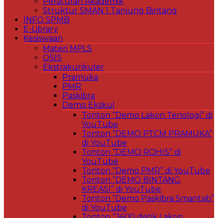
Peraturan Akademik
Struktur SMAN 1 Tanjung Bintang
INFO SPMB
E-Library
Kesiswaan
Materi MPLS
OSIS
Ekstrakurikuler
Pramuka
PMR
Paskibra
Demo Ekskul
Tonton “Demo Lakon Tenologi” di
YouTube
Tonton “DEMO PTCM PRAMUKA”
di YouTube
Tonton “DEMO ROHIS” di
YouTube
Tonton “Demo PMR” di YouTube
Tonton “DEMO BINTANG
KREASI” di YouTube
Tonton “Demo Paskibra Smantab”
di YouTube
Tonton “3600 detik Lakon