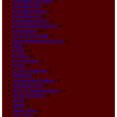
Pendidikan Luar Kelas
(2)
Pendidikan Nilai
(1)
Pendidikan Remaja
(2)
Pendidikan Seni
(3)
Pengembangan Diri
(3)
Pengembangan Karakter
(4)
Pengumuman
(65)
Peran Guru dan Staf
(5)
Perayaan dan Acara Sekolah
(4)
PMR
(1)
PPDB
(47)
Pramuka
(3)
Prestasi Siswa
(5)
Profile
(7)
Proyek Pendidikan
(2)
Ramadhan
(3)
Semangat dan Dedikasi
(3)
Seni Pertunjukan
(1)
SMAN 1 Tanjung Bintang
(16)
SMANTAB EXPO
(4)
Sosial
(1)
SPMB
(6)
Sukses Siswa
(2)
Tata Tertib
(1)