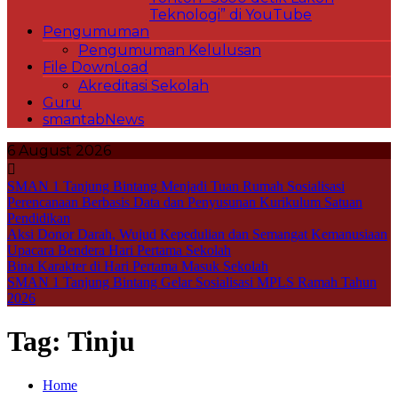
Teknologi” di YouTube
Pengumuman
Pengumuman Kelulusan
File DownLoad
Akreditasi Sekolah
Guru
smantabNews
6 August 2026
SMAN 1 Tanjung Bintang Menjadi Tuan Rumah Sosialisasi
Perencanaan Berbasis Data dan Penyusunan Kurikulum Satuan
Pendidikan
Aksi Donor Darah, Wujud Kepedulian dan Semangat Kemanusiaan
Upacara Bendera Hari Pertama Sekolah
Bina Karakter di Hari Pertama Masuk Sekolah
SMAN 1 Tanjung Bintang Gelar Sosialisasi MPLS Ramah Tahun
2026
Tag:
Tinju
Home