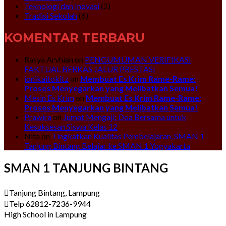
Teknologi dan Inovasi
(2)
Tradisi Sekolah
(6)
KOMENTAR TERBARU
Rasya Arvhian
on
PENGUMUMAN VERIFIKASI
FAKTUAL BERKAS JALUR PRESTASI
jonikaitokitz
on
Membuat Es Krim Rame-Rame:
Proses Menyegarkan yang Melibatkan Semua!
Mesin Es Krim
on
Membuat Es Krim Rame-Rame:
Proses Menyegarkan yang Melibatkan Semua!
Prawira
on
Jumat Mengaji: Doa Bersama untuk
Kesuksesan Siswa Kelas 12
Nita
on
Tingkatkan Kualitas Pembelajaran, SMAN 1
Tanjung Bintang Belajar ke SMAN 1 Yogyakarta
SMAN 1 TANJUNG BINTANG
Tanjung Bintang, Lampung
Telp 62812-7236-9944
High School in Lampung