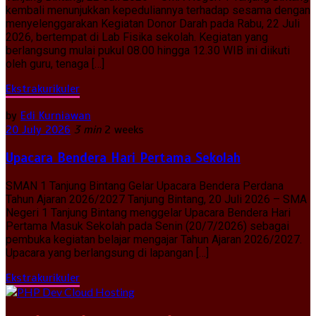
kembali menunjukkan kepeduliannya terhadap sesama dengan
menyelenggarakan Kegiatan Donor Darah pada Rabu, 22 Juli
2026, bertempat di Lab Fisika sekolah. Kegiatan yang
berlangsung mulai pukul 08.00 hingga 12.30 WIB ini diikuti
oleh guru, tenaga […]
Ekstrakurikuler
by
Edi Kurniawan
20 July 2026
3 min
2 weeks
Upacara Bendera Hari Pertama Sekolah
SMAN 1 Tanjung Bintang Gelar Upacara Bendera Perdana
Tahun Ajaran 2026/2027 Tanjung Bintang, 20 Juli 2026 – SMA
Negeri 1 Tanjung Bintang menggelar Upacara Bendera Hari
Pertama Masuk Sekolah pada Senin (20/7/2026) sebagai
pembuka kegiatan belajar mengajar Tahun Ajaran 2026/2027.
Upacara yang berlangsung di lapangan […]
Ekstrakurikuler