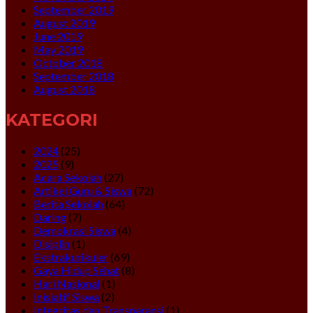
September 2019
August 2019
June 2019
May 2019
October 2018
September 2018
August 2018
KATEGORI
2024
(25)
2025
(9)
Acara Sekolah
(27)
Artikel Guru & Siswa
(72)
Berita Sekolah
(64)
Daring
(7)
Demokrasi Siswa
(4)
Disiplin
(1)
Ekstrakurikuler
(69)
Gaya Hidup Sehat
(8)
Hari Nasional
(1)
Inisiatif Siswa
(2)
Integritas dan Transparansi
(1)