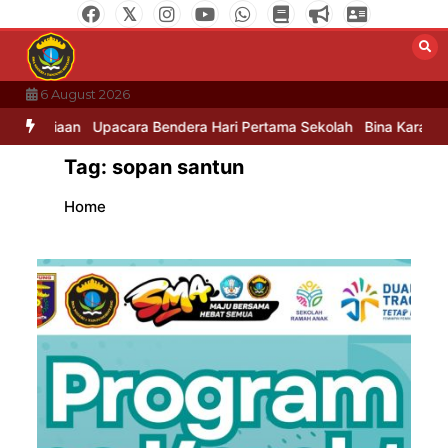
Skip
to
content
6 August 2026
nusiaan
Upacara Bendera Hari Pertama Sekolah
Bina Karakter di 
Tag:
sopan santun
Home