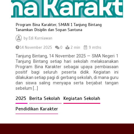
Program Bina Karakter, SMAN 1 Tanjung Bintang
Tanamkan Disiplin dan Sopan Santuna
by
Edi Kurniawan
14 November 2025
0
2 min
9 mths
Tanjung Bintang, 14 November 2025 — SMA Negeri 1
Tanjung Bintang setiap hari sekolah melaksanakan
Bina Karakter di Hari Pertama Masuk
Program Bina Karakter sebagai upaya pembiasaan
Sekolah
positif bagi seluruh peserta didik. Kegiatan ini
0
2 min
dilakukan setiap pagi di gerbang sekolah, di mana guru
dan siswa saling menyapa serta berjabat tangan
sebelum […]
2025
Berita Sekolah
Kegiatan Sekolah
Pendidikan Karakter
SMAN 1 Tanjung Bintang Menjadi Tuan
Rumah Sosialisasi Perencanaan
Berbasis Data dan Penyusunan
Kurikulum Satuan Pendidikan