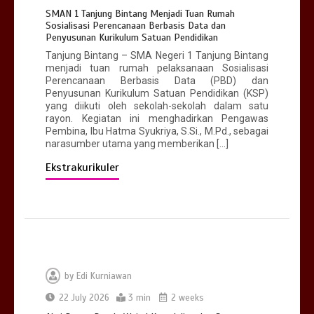
Bina Karakter di Hari Pertama Masuk
SMAN 1 Tanjung Bintang Menjadi Tuan Rumah
Sekolah
Sosialisasi Perencanaan Berbasis Data dan
0
2 min
Penyusunan Kurikulum Satuan Pendidikan
Tanjung Bintang – SMA Negeri 1 Tanjung Bintang
menjadi tuan rumah pelaksanaan Sosialisasi
Perencanaan Berbasis Data (PBD) dan
Penyusunan Kurikulum Satuan Pendidikan (KSP)
yang diikuti oleh sekolah-sekolah dalam satu
rayon. Kegiatan ini menghadirkan Pengawas
SMAN 1 Tanjung Bintang Menjadi Tuan
Pembina, Ibu Hatma Syukriya, S.Si., M.Pd., sebagai
Rumah Sosialisasi Perencanaan
narasumber utama yang memberikan […]
Berbasis Data dan Penyusunan
Kurikulum Satuan Pendidikan
Ekstrakurikuler
0
3 min
by
Edi Kurniawan
22 July 2026
3 min
2 weeks