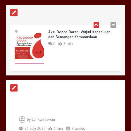
0
3 min
Aksi Donor Darah, Wujud Kepedulian
dan Semangat Kemanusiaan
0
3 min
Upacara Bendera Hari Pertama
Sekolah
0
3 min
by
Edi Kurniawan
23 July 2026
3 min
2 weeks